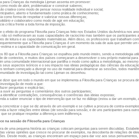
ia para Crianças da metologia Lipman assenta em promover:
como modo de abrir, problematizar e construir saberes;
ão criativa
como modo de pensar nossa realidade individual e social;
ticipativo
, aberto e fundamentado como prática de conhecimento;
ia
como forma de respeitar e valorizar nossas diferenças;
olidário e colaborativo
como modo de agir em educação;
cia crítica
frente a toda forma de imposição.
 o efeito do programa Filosofia para Crianças feito nos Estados Unidos da América nos an
s não só melhoravam as suas capacidades de raciocínio mas também que os participantes
es de leitura e as capacidades matemáticas. Além disso, os professores que trabalham com
equentemente que a Filosofia para Crianças é um momento da sala de aula que permite um
-estima e a capacidade de comunicação em geral.
80 que a Filosofia para Crianças se espalhou pelo mundo inteiro, sendo a metodologia uti
de de contextos, e muitos dos países começaram a desenvolver o seu próprio material para
m uma comunidade internacional que partilha o modo como aplica a metodologia, ao mesmo
os seus aspectos teóricos e o seu impacto nas ideias pedagógicas das ciências da educação
ses tenham começado a divergir no uso de material para dinamizar as sessões, todos mantê
comunidade de investigação tal como Lipman os desenhou.
 dizer que em todo o mundo em que se implementa a Filosofia para Crianças se procura d
investigação de modo a que:
fazer perguntas e explicá-las;
 ouvir as perguntas e comentários dos outros participantes;
 identificar contradições, consequências e coerências das ideias expostas;
da a saber enunciar o tipo de intervenção que se faz no diálogo (estou a dar um exemplo, 
 concretizar o que se diz através de um exemplo e se cultive a procura de contra-exemplos
da a fazer relações entre ideias (de sessão para sessão, e de uns participantes para outro
 que se pratique respeitar a diferença sem indiferença.
ce na sessão de Filosofia para Crianças
tura de uma pequena história as crianças colocam perguntas para serem discutidas. Estabe
r das várias opiniões que cresce no procurar de exemplos, na descoberta de relações de idei
ões. Desde modo, as crianças encontram um espaço para dar voz aos seus pensamentos,