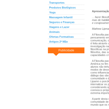
Transportes
Produtos Biológicos
Apresentaçã
Yoga
... fazer filo
Massagem Infantil
mas de habilid
Seguros e Finanças
e corajosament
Viagens e Lazer
Mathew Lipma
Animais
A Filosofia pa
Ofertas Formativas
pensamento em 
comunicação, co
Artigos 2ª Mão
é feita atravé
investigação na
filosóficas na 
Publicidade
filósofos, das 
capacidades cr
A Filosofia pa
América no fim
alunos não tinh
modos de desen
como influencia
diálogo das obr
comunidade e d
Lipamn o psicól
internalizar os
considerando qu
connosco própr
extrema import
A partir desta
comunidade de 
mundo que os r