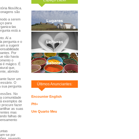
ria filosófica.
rsonagens são
 modo a serem
aço para
rganiza-las
rgunta está a
to. Aí a
a pergunta e o
am a sugerir
ponsabilidade
pantes. Por
ue não havia
momento o
ai é mágico. É
tural que,
nte, abrindo
tante fazer um
cessário. O
Últimos Anunciantes:
à sua pergunta
sessões. No
Encounter English
uma comunidade
 dá exemplos de
PH+
e procure fazer
rtilhar as suas
Um Quarto Meu
erentes mas
ando falhas de
o pensamento
guntas
iam-se por
stões, revendo