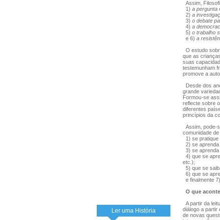
Assim, Filosof
1)
a pergunta
2)
a investigaç
3)
o debate par
4)
a democrac
5)
o trabalho s
e 6)
a resistên
O estudo sobre
que as criança
suas capacidad
testemunham fr
promove a auto
Desde dos anos 
grande varieda
Formou-se assi
reflecte sobre 
diferentes paí
princípios da 
Assim, pode-se
comunidade de 
1) se pratique 
2) se aprenda a
3) se aprenda a
4) que se apren
etc.);
5) que se saiba
6) que se apren
e finalmente 7)
O que aconte
A partir da lei
diálogo a parti
Ler uma História
de novas quest