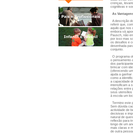
crenças, levant
cognitivas e so
As Vantagens
A descrição do
referir que, c
aquilo que nos
embora vá apon
Pausch, não en
por isso mas s
os desafios e c
desenhada para
conjunto.
O programa ofe
o pensamento a
dos participant
brincar com ide
(oferecendo um
ajuda a ganhar 
como a identifi
a capacidade de
intensificam a
relações entre 
seus utensílios
à escola um loc
Termino este p
Sem dúvida cad
actividade de b
decisivas e im
natural de que
reflexão para t
longo de um ano
mais claras e m
de outra pessoa