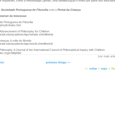
 requeiram, como a metodologia Lipman, uma familiarização e treino por parte dos educado
a
Sociedade Portuguesa de Filosofia
com o
Portal da Criança
.
ternet de Interesse:
de Portuguesa de Filosofia
.pt/cpfc/index.htm
he Advancement of Philosophy for Children
tclair.edu/academic/iapc/whatis.shtml#what
Crianças à volta do Mundo
tclair.edu/academic/iapc/world.shtml#world
ilosophy. A Journal of the International Council of Philosophical Inquiry with Children
duc.org/childphilo/
[ver mais art
rior
próximo Artigo
>>
<<
voltar
|
topo
|
To