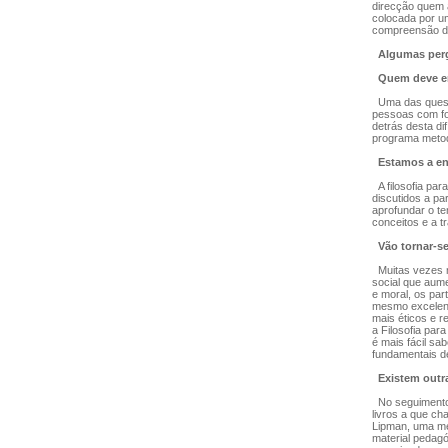
direcção quem 
colocada por u
compreensão da
Algumas perg
Quem deve en
Uma das questõ
pessoas com for
detrás desta di
programa metodo
Estamos a en
A filosofia pa
discutidos a pa
aprofundar o t
conceitos e a t
Vão tornar-s
Muitas vezes m
social que aum
e moral, os par
mesmo excelent
mais éticos e r
a Filosofia pa
é mais fácil s
fundamentais d
Existem outr
No seguimento 
livros a que c
Lipman, uma met
material pedagó