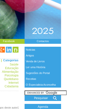
Facebook
Contactos
Noticias
Artigos
|
Categorias
Venda de Livros
Saúde
Ler uma História
Educação
Alimentação
Sugestões do Portal
Psicologia
Quotidiano
Receitas
Internet
O Especialista Aconselha
Cidadania
Agenda
igos deste autor]