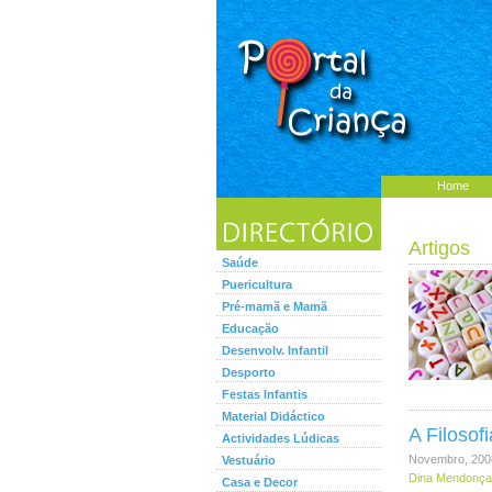
Home
Artigos
Saúde
Puericultura
Pré-mamã e Mamã
Educação
Desenvolv. Infantil
Desporto
Festas Infantis
Material Didáctico
A Filosof
Actividades Lúdicas
Novembro, 200
Vestuário
Dina Mendonça 
Casa e Decor