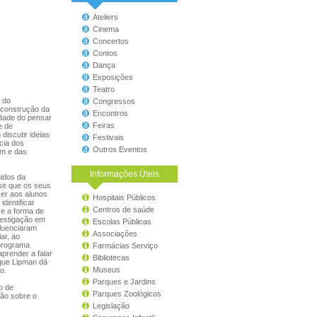
Ateliers
Cinema
Concertos
Contos
Dança
Exposições
Teatro
 do
Congressos
 construção da
Encontros
idade do pensar
Feiras
e de
discutir ideias
Festivais
ncia dos
Outros Eventos
em e das
Informações Úteis
nidos da
se que os seus
cer aos alunos
Hospitais Públicos
dentificar
Centros de saúde
 e a forma de
vestigação em
Escolas Públicas
luenciaram
Associações
ar, ao
 programa
Farmácias Serviço
prender a falar
Bibliotecas
que Lipman dá
Museus
o.
Parques e Jardins
o de
Parques Zoológicos
xão sobre o
Legislação