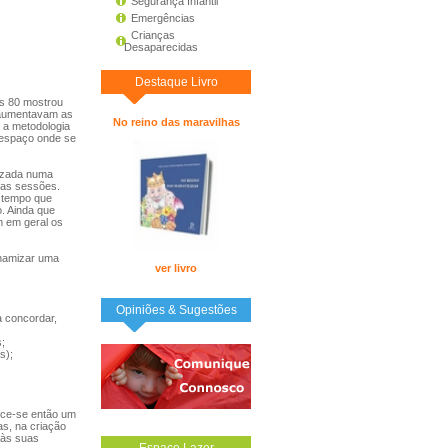
Segurança Infantil
Emergências
Crianças
Desaparecidas
Destaque Livro
os 80 mostrou
 aumentavam as
No reino das maravilhas
 a metodologia
 espaço onde se
lizada numa
 as sessões.
 tempo que
. Ainda que
m em geral os
inamizar uma
ver livro
Opiniões & Sugestões
a concordar,
;
s);
lece-se então um
as, na criação
 às suas
Espaço Lazer