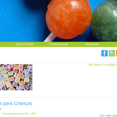
Quem Somos
Como Anunciar
Newsletter
Ver todos os artigos
ia para Crianças
8
- Investigadora do IFL, UNL
[ver mais art