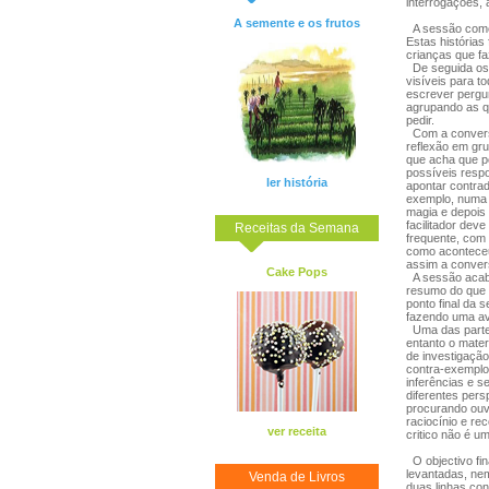
interrogações,
A semente e os frutos
A sessão começa
Estas histórias
crianças que f
De seguida os 
visíveis para t
escrever pergu
agrupando as q
pedir.
Com a conversa
reflexão em gr
que acha que p
possíveis respo
ler história
apontar contrad
exemplo, numa 
magia e depois
facilitador dev
Receitas da Semana
frequente, com 
como aconteceu
assim a convers
Cake Pops
A sessão acaba 
resumo do que 
ponto final da 
fazendo uma av
Uma das partes
entanto o mater
de investigação
contra-exemplos
inferências e s
diferentes per
procurando ouv
raciocínio e re
ver receita
critico não é u
O objectivo fin
levantadas, ne
Venda de Livros
duas linhas con