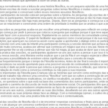
 ao mesmo tempo que aprendem a ouvir-se umas às outras.
 normalmente com a leitura de uma história filosófica, ou um pequeno episódio de uma histó
 foram escritas de modo a suscitar perguntas sobre temas filosóficos e muitas vezes as pe
azem perguntas e conversam sobre esses mesmos assuntos filosóficos.
participantes da sessão colocam perguntas sobre a história. As perguntas são escritas de
odos os participantes. Normalmente esta parte da sessão termina porque já não há mais esp
ntas e não porque não haja mais perguntas. Depois, lêem-se as perguntas e começa-se a o
ue se relacionam e construindo uma ordem de prioridade à medida que se analisa o que a pe
 sobre as perguntas acaba-se por escolher uma primeira pergunta para reflectir em conjun
upo começa por pedir à pessoa que colocou a pergunta que explique porque é que teve aquel
ode fazer com a possível resposta. Rapidamente os outros membros da comunidade começ
stas para a pergunta. O papel do facilitador aqui aparece como crucial porque é da sua res
ições que apareçam na conversa assim como ajudar a aprofundar o dialogo entre os partici
sessão com uma sala da Infantil uma participante começou a sessão dizendo que achava q
 de muito conversa, acabou por afirmar que conhecia um mágico que era o seu pai. Neste 
e perguntar-lhe se ela continua a afirmar que não há magia, já que acaba de dizer que o seu p
a pratica das sessões, os participantes ajudarem-se uns aos outros a pensar e por isso é na
 nessa sessão, uma Mariana venha explicar que o pai da Rita é um magico especial e difere
a para a possibilidade de existirem vários significados para o conceito de magia.
frequentemente porque o tempo da Filosofia terminou. Antes de dar final à sessão é impor
aconteceu na sessão apontando para uma possível sessão de continuidade temática se ne
sessão é dado ao pedir à pessoa que colocou a pergunta e provocou a reflexão, que retorne 
aliação do modo como a conversa contribuiu ou não para a sua resposta.
 importantes da Filosofia para Crianças são as histórias que servem como estímulos das 
ial de trabalho não oferece uma conversa "filosófica" sem que se cultive a construção de 
 onde se cria hipóteses explicativas, se clarifica vocabulário, se pede e oferece razões, se
, se questiona sobre o que está na base dos comentários dos outros participantes, onde s
eguindo o caminho da discussão de modo declaradamente social. Os participantes têm que pa
spectives sem se acomodarem simplesmente ao facto de aceitarem que existem opiniões dif
ir-se uns aos outros, compreender as suas discórdias, desafiando-se uns aos outros apont
construindo as suas próprias ideias face ao diálogo. Com a metodologia Lipman, o cultivo d
m exercício vazio, mas uma pratica feita de forma viva e contextualizada.
al das sessões de filosofia não é o de encontrar respostas conclusivas e finais para as per
m o de alcançar um consenso confortável entre os membros da comunidade. As sessões gu
dutoras: por um lado aprender a conviver com as perguntas filosóficas (clarificando as que