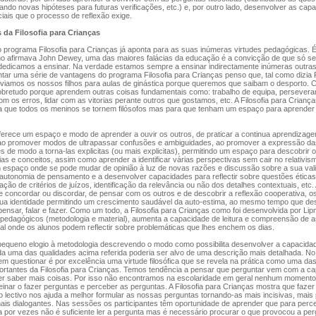
ando novas hipóteses para futuras verificações, etc.) e, por outro lado, desenvolver as cap
ciais que o processo de reflexão exige.
 da Filosofia para Crianças
 programa Filosofia para Crianças já aponta para as suas inúmeras virtudes pedagógicas. É
omo afirmava John Dewey, uma das maiores falácias da educação é a convicção de que só se
 dedicamos a ensinar. Na verdade estamos sempre a ensinar indirectamente inúmeras outras
tar uma série de vantagens do programa Filosofia para Crianças penso que, tal como dizia 
viamos os nossos filhos para aulas de ginástica porque queremos que saibam o desporto. 
obretudo porque aprendem outras coisas fundamentais como: trabalho de equipa, perseveran
om os erros, lidar com as vitorias perante outros que gostamos, etc. A Filosofia para Criança
 que todos os meninos se tornem filósofos mas para que tenham um espaço para aprender a
rece um espaço e modo de aprender a ouvir os outros, de praticar a continua aprendizage
o promover modos de ultrapassar confusões e ambiguidades, ao promover a expressão da
es de modo a torna-las explicitas (ou mais explicitas), permitindo um espaço para descobrir 
ias e conceitos, assim como aprender a identificar várias perspectivas sem cair no relativis
 espaço onde se pode mudar de opinião à luz de novas razões e discussão sobre a sua val
autonomia de pensamento e a desenvolver capacidades para reflectir sobre questões éticas 
cação de critérios de juízos, identificação da relevância ou não dos detalhes contextuais, etc
 concordar ou discordar, de pensar com os outros e de descobrir a reflexão cooperativa, os
 sua identidade permitindo um crescimento saudável da auto-estima, ao mesmo tempo que d
pensar, falar e fazer. Como um todo, a Filosofia para Crianças como foi desenvolvida por Li
 pedagógicos (metodologia e material), aumenta a capacidade de leitura e compreensão de 
al onde os alunos podem reflectir sobre problemáticas que lhes enchem os dias.
equeno elogio à metodologia descrevendo o modo como possibilita desenvolver a capacidade
a uma das qualidades acima referida poderia ser alvo de uma descrição mais detalhada. No
em questionar é por excelência uma virtude filosófica que se revela na prática como uma das
portantes da Filosofia para Crianças. Temos tendência a pensar que perguntar vem com a c
rer saber mais coisas. Por isso não encontramos na escolaridade em geral nenhum momento
reinar o fazer perguntas e perceber as perguntas. A Filosofia para Crianças mostra que faze
 lectivo nos ajuda a melhor formular as nossas perguntas tornando-as mais incisivas, mais 
ais dialogantes. Nas sessões os participantes têm oportunidade de aprender que para perc
 por vezes não é suficiente ler a pergunta mas é necessário procurar o que provocou a per