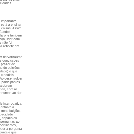
acidades
 importante
 está a ensinar
 coisas. Assim
Randolf
Claro, é também
ça, lidar com
s não foi
 reflectir em
m de verbalizar
s convicções
o prazer de
mo de opiniões
idade) o que
e sociais,
. Ao desenvolver
 participantes
escobrem
pman, com as
assuntos ao dar
 interrogativa.
 entanto a
 contribuições
apacidade
, espaço ou
r perguntas ao
pertinentes,
eber a pergunta
gunta e que