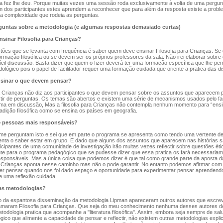
a fez lhe deu. Porque muitas vezes uma sessão roda exclusivamente à volta de uma pergunt
m dos participantes estes aprendem a reconhecer que para além da resposta existe a probl
 complexidade que rodeia as perguntas.
untas sobre a metodologia (e algumas respostas demasiado curtas)
sinar Filosofia para Crianças?
es que se levanta com frequência é saber quem deve ensinar Filosofia para Crianças. Se
mação filosófica ou se devem ser os próprios professores da sala. Não irei elaborar sobre 
fícil discussão. Basta dizer que quem o fizer deverá ter uma formação específica que lhe pe
lógico pois o papel de facilitador requer uma formação cuidada que oriente a pratica das d
sinar o que devem pensar?
ra Crianças não diz aos participantes o que devem pensar sobre os assuntos que aparecem 
rtir de perguntas. Os temas são abertos e existem uma série de mecanismos usados pelo fac
ema em discussão, Mas a filosofia para Crianças não contempla nenhum momento para “ensi
radição filosófica como se ensina os países em geografia.
e pessoas mais responsáveis?
e perguntam isto e sei que em parte o programa se apresenta como tendo uma vertente d
enta o saber estar em grupo. E dado que alguns dos assuntos que aparecem nas histórias sã
ticipantes de uma comunidade de investigação irão muitas vezes reflectir sobre questões éti
e para o programa pedagógico que se pudesse dizer que essa pratica os fará necessariam
esponsáveis. Mas a única coisa que podemos dizer é que tal como grande parte da aposta d
ra Crianças aponta nesse caminho mas não o pode garantir. No entanto podemos afirmar co
aber pensar quando nos foi dado espaço e oportunidade para experimentar pensar aprenden
e uma reflexão cuidada.
as metodologias?
da espantosa disseminação da metodologia Lipman apareceram outros autores que escre
hamaram Filosofia para Crianças. Que seja do meu conhecimento nenhuma desses autores 
odologia pratica que acompanhe a "literatura filosófica". Assim, embora seja sempre de salu
gico que alimente a capacidade de pensar e reflectir, não existem outras metodologias expli