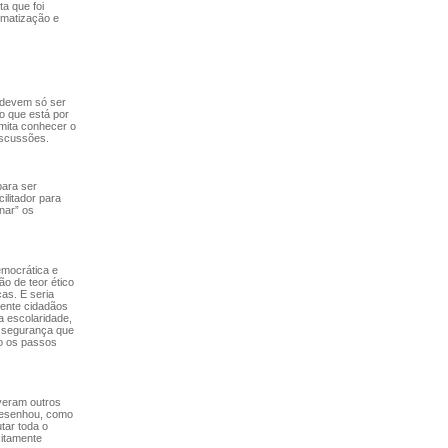
a que foi
ematização e
 devem só ser
o que está por
rmita conhecer o
iscussões.
para ser
ilitador para
nar” os
emocrática e
o de teor ético
cas. E seria
ente cidadãos
a escolaridade,
m segurança que
do os passos
veram outros
desenhou, como
tar toda o
citamente