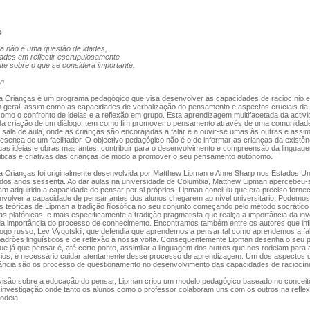
o
sofia não é uma questão de idades,
ades em reflectir escrupulosamente
e sobre o que se considera importante.
n
ra Crianças é um programa pedagógico que visa desenvolver as capacidades de raciocínio e
geral, assim como as capacidades de verbalização do pensamento e aspectos cruciais da
mo o confronto de ideias e a reflexão em grupo. Esta aprendizagem multifacetada da activ
s da criação de um diálogo, tem como fim promover o pensamento através de uma comunidad
 sala de aula, onde as crianças são encorajadas a falar e a ouvir-se umas às outras e assim 
presença de um facilitador. O objectivo pedagógico não é o de informar as crianças da existê
suas ideias e obras mas antes, contribuir para o desenvolvimento e compreensão da linguag
iticas e criativas das crianças de modo a promover o seu pensamento autónomo.
ra Crianças foi originalmente desenvolvida por Matthew Lipman e Anne Sharp nos Estados U
 dos anos sessenta. Ao dar aulas na universidade de Columbia, Matthew Lipman apercebeu-
am adquirido a capacidade de pensar por si próprios. Lipman concluiu que era preciso forne
volver a capacidade de pensar antes dos alunos chegarem ao nível universitário. Podemos i
s teóricas de Lipman a tradição filosófica no seu conjunto começando pelo método socrático
as platónicas, e mais especificamente a tradição pragmatista que realça a importância da in
a importância do processo de conhecimento. Encontramos também entre os autores que inf
ogo russo, Lev Vygotskii, que defendia que aprendemos a pensar tal como aprendemos a fal
 padrões linguísticos e de reflexão à nossa volta. Consequentemente Lipman desenha o seu
e já que pensar é, até certo ponto, assimilar a linguagem dos outros que nos rodeiam para a
ios, é necessário cuidar atentamente desse processo de aprendizagem. Um dos aspectos 
ância são os processo de questionamento no desenvolvimento das capacidades de raciocíni
 visão sobre a educação do pensar, Lipman criou um modelo pedagógico baseado no conceit
investigação onde tanto os alunos como o professor colaboram uns com os outros na refle
odeia.