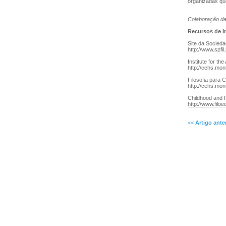
organizadas que
Colaboração d
Recursos de In
Site da Socieda
http://www.spfil
Institute for t
http://cehs.mon
Filosofia para 
http://cehs.mon
Childhood and Ph
http://www.filoe
<<
Artigo ante