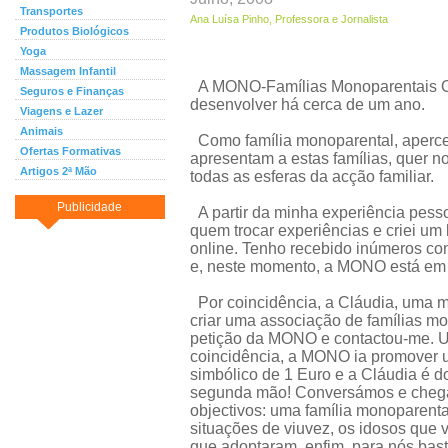
Transportes
Ana Luísa Pinho, Professora e Jornalista
Produtos Biológicos
Yoga
Massagem Infantil
A MONO-Famílias Monoparentais Onl
Seguros e Finanças
desenvolver há cerca de um ano.
Viagens e Lazer
Animais
Como família monoparental, aperce
Ofertas Formativas
apresentam a estas famílias, quer n
Artigos 2ª Mão
todas as esferas da acção familiar.
Publicidade
A partir da minha experiência pesso
quem trocar experiências e criei um
online. Tenho recebido inúmeros con
e, neste momento, a MONO está em v
Por coincidência, a Cláudia, uma m
criar uma associação de famílias mo
petição da MONO e contactou-me. Uni
coincidência, a MONO ia promover 
simbólico de 1 Euro e a Cláudia é d
segunda mão! Conversámos e cheg
objectivos: uma família monoparenta
situações de viuvez, os idosos que 
que adoptaram, enfim, para nós bas