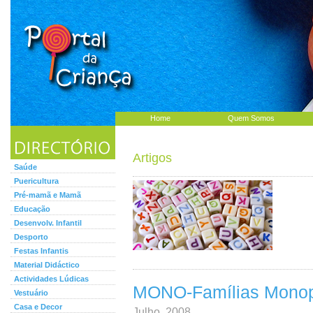
Home
Quem Somos
Artigos
Saúde
Puericultura
Pré-mamã e Mamã
Educação
Desenvolv. Infantil
Desporto
Festas Infantis
Material Didáctico
Actividades Lúdicas
MONO-Famílias Monopa
Vestuário
Casa e Decor
Julho, 2008