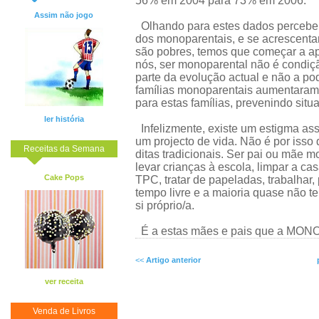
56% em 2004 para 73% em 2006."
Assim não jogo
Olhando para estes dados percebem
dos monoparentais, e se acrescenta
são pobres, temos que começar a apoi
nós, ser monoparental não é condiç
parte da evolução actual e não a po
famílias monoparentais aumentaram 
para estas famílias, prevenindo situ
ler história
Infelizmente, existe um estigma ass
um projecto de vida. Não é por iss
Receitas da Semana
ditas tradicionais. Ser pai ou mãe m
levar crianças à escola, limpar a ca
Cake Pops
TPC, tratar de papeladas, trabalhar,
tempo livre e a maioria quase não t
si próprio/a.
É a estas mães e pais que a MONO 
<<
Artigo anterior
ver receita
Venda de Livros