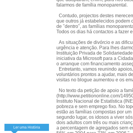
falarmos de família monoparental.
Contudo, projectos destes merece
que outros já estabelecidos podem c
de "dentro", as famílias monoparenta
Todos os dias há contactos a fazer e
As situações de divórcio e as dific
urgência e atenção. Para lhes darm
Instituição Privada de Solidarieda
iniciativa da Microsoft para a Cidad
o arranque com financiamento asse
Entretanto, vamos reunindo apoios,
voluntários prontos a ajudar, mais 
visitas no blogue aumentou e os em
No texto da petição de apoio a fam
(http://www.petitiononline.com/1495
Instituto Nacional de Estatística (IN
pobreza e sem emprego fixo. No top
estão as famílias compostas por um
segundo lugar, os idosos a viver sós
dois adultos com três ou mais cria
Ler uma História
a percentagem de agregados sem e