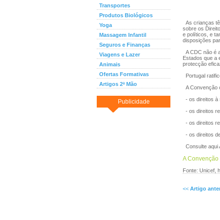
Transportes
Produtos Biológicos
As crianças t
Yoga
sobre os Direit
e políticos, e 
Massagem Infantil
disposições pa
Seguros e Finanças
A CDC não é ape
Viagens e Lazer
Estados que a 
protecção efica
Animais
Ofertas Formativas
Portugal ratif
Artigos 2ª Mão
A Convenção co
- os direitos à
Publicidade
- os direitos r
- os direitos re
- os direitos de
Consulte aqui 
A Convenção s
Fonte: Unicef, h
<<
Artigo ante