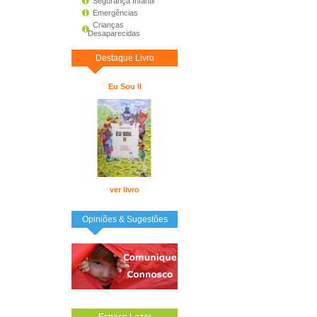
Segurança Infantil
Emergências
Crianças
Desaparecidas
Destaque Livro
Eu Sou II
ver livro
Opiniões & Sugestões
Espaço Lazer