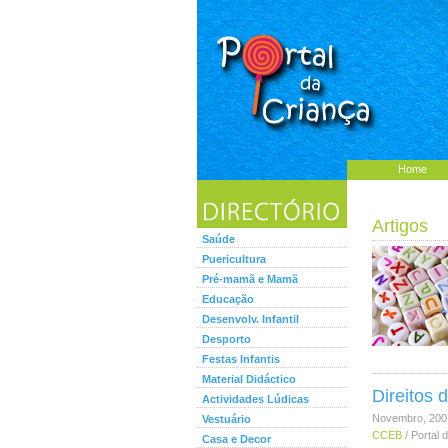
Home
Artigos
Saúde
Puericultura
Pré-mamã e Mamã
Educação
Desenvolv. Infantil
Desporto
Festas Infantis
Material Didáctico
Direitos 
Actividades Lúdicas
Novembro, 200
Vestuário
CCEB
/ Portal 
Casa e Decor