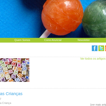
Quem Somos
Como Anunciar
Newsletter
Ver todos os artigos
das Crianças
7
da Criança
[ver mais art