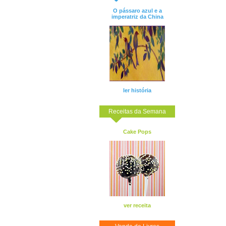
O pássaro azul e a
imperatriz da China
ler história
Receitas da Semana
Cake Pops
ver receita