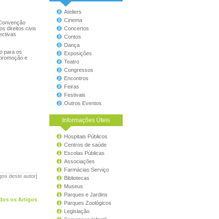
Ateliers
Cinema
 Convenção
 direitos civis
Concertos
ectivas
Contos
Dança
o para os
Exposições
 promoção e
Teatro
Congressos
Encontros
Feiras
Festivais
Outros Eventos
Informações Úteis
Hospitais Públicos
Centros de saúde
Escolas Públicas
Associações
Farmácias Serviço
igos deste autor]
Bibliotecas
Museus
Parques e Jardins
dos os Artigos
Parques Zoológicos
Legislação