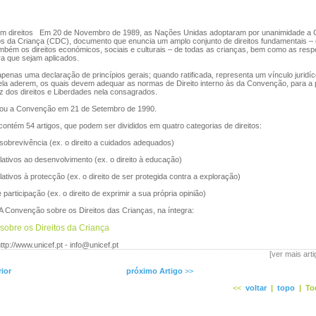
êm direitos Em 20 de Novembro de 1989, as Nações Unidas adoptaram por unanimidade a
os da Criança (CDC), documento que enuncia um amplo conjunto de direitos fundamentais – os
também os direitos económicos, sociais e culturais – de todas as crianças, bem como as resp
ra que sejam aplicados.
nas uma declaração de princípios gerais; quando ratificada, representa um vínculo juridíc
ela aderem, os quais devem adequar as normas de Direito interno às da Convenção, para a
z dos direitos e Liberdades nela consagrados.
icou a Convenção em 21 de Setembro de 1990.
ntém 54 artigos, que podem ser divididos em quatro categorias de direitos:
 sobrevivência (ex. o direito a cuidados adequados)
elativos ao desenvolvimento (ex. o direito à educação)
lativos à protecção (ex. o direito de ser protegida contra a exploração)
 participação (ex. o direito de exprimir a sua própria opinião)
A Convenção sobre os Direitos das Crianças, na íntegra:
obre os Direitos da Criança
ttp://www.unicef.pt - info@unicef.pt
[ver mais art
rior
próximo Artigo
>>
<<
voltar
|
topo
|
To