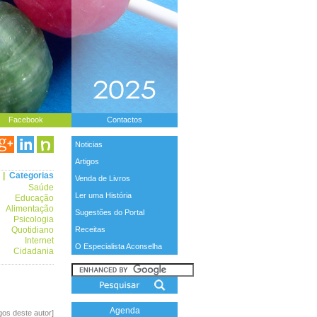
Facebook
Contactos
Noticias
Artigos
|
Categorias
Venda de Livros
Saúde
Ler uma História
Educação
Alimentação
Sugestões do Portal
Psicologia
Quotidiano
Receitas
Internet
O Especialista Aconselha
Cidadania
Agenda
igos deste autor]