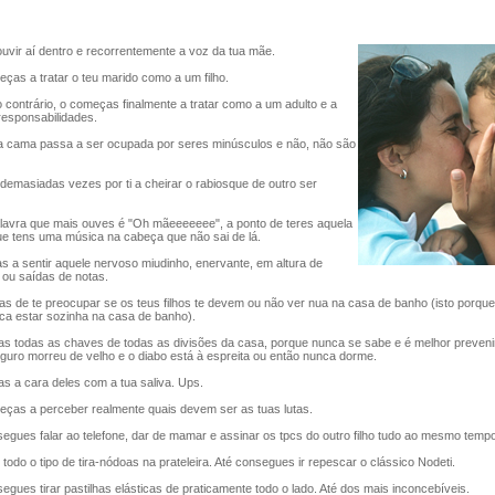
vir aí dentro e recorrentemente a voz da tua mãe.
as a tratar o teu marido como a um filho.
contrário, o começas finalmente a tratar como a um adulto e a
 responsabilidades.
 cama passa a ser ocupada por seres minúsculos e não, não são
emasiadas vezes por ti a cheirar o rabiosque de outro ser
avra que mais ouves é "Oh mãeeeeeee", a ponto de teres aquela
e tens uma música na cabeça que não sai de lá.
 a sentir aquele nervoso miudinho, enervante, em altura de
 ou saídas de notas.
s de te preocupar se os teus filhos te devem ou não ver nua na casa de banho (isto porqu
a estar sozinha na casa de banho).
as todas as chaves de todas as divisões da casa, porque nunca se sabe e é melhor preveni
guro morreu de velho e o diabo está à espreita ou então nunca dorme.
s a cara deles com a tua saliva. Ups.
as a perceber realmente quais devem ser as tuas lutas.
gues falar ao telefone, dar de mamar e assinar os tpcs do outro filho tudo ao mesmo tempo
odo o tipo de tira-nódoas na prateleira. Até consegues ir repescar o clássico Nodeti.
ues tirar pastilhas elásticas de praticamente todo o lado. Até dos mais inconcebíveis.