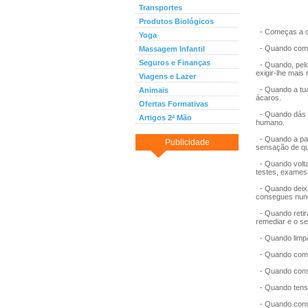
Transportes
Produtos Biológicos
- Começas a ou
Yoga
- Quando começ
Massagem Infantil
Seguros e Finanças
- Quando, pelo 
exigir-lhe mais
Viagens e Lazer
- Quando a tua
Animais
ácaros.
Ofertas Formativas
- Quando dás d
Artigos 2ª Mão
humano.
- Quando a pal
Publicidade
sensação de qu
- Quando voltas
testes, exames
- Quando deixa
consegues nunc
- Quando retir
remediar e o se
- Quando limpa
- Quando começ
- Quando conse
- Quando tens t
- Quando conseg