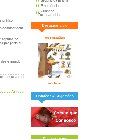
Segurança Infantil
Emergências
Crianças
Desaparecidas
 prático.
Destaque Livro
 a condizer com
As Estações
r sapatos de
do por perto ou
a deste mundo.
igos deste autor]
ver livro
dos os Artigos
Opiniões & Sugestões
Espaço Lazer