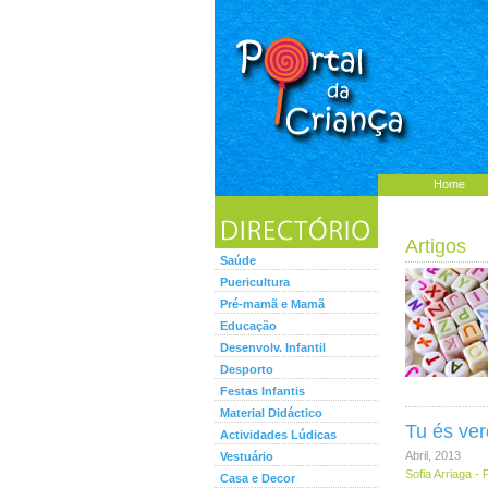
Home
Artigos
Saúde
Puericultura
Pré-mamã e Mamã
Educação
Desenvolv. Infantil
Desporto
Festas Infantis
Material Didáctico
Tu és ve
Actividades Lúdicas
Abril, 2013
Vestuário
Sofia Arriaga -
Casa e Decor