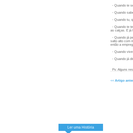
- Quando te se
- Quando sabes 
- Quando tu, qu
- Quando te te
as calças. E já
- Quando já pe
salto alto com
então a empreg
- Quando vives
- Quando já dis
Ps: Alguns res
<<
Artigo ante
Ler uma História