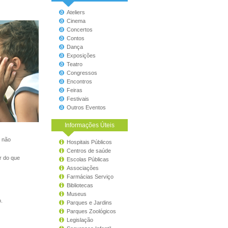
Ateliers
Cinema
Concertos
Contos
Dança
Exposições
Teatro
Congressos
Encontros
Feiras
Festivais
Outros Eventos
Informações Úteis
e não
Hospitais Públicos
Centros de saúde
r do que
Escolas Públicas
Associações
Farmácias Serviço
Bibliotecas
Museus
.
Parques e Jardins
Parques Zoológicos
Legislação