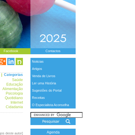
Facebook
Contactos
Noticias
Artigos
|
Categorias
Venda de Livros
Saúde
Ler uma História
Educação
Alimentação
Sugestões do Portal
Psicologia
Quotidiano
Receitas
Internet
O Especialista Aconselha
Cidadania
Agenda
igos deste autor]