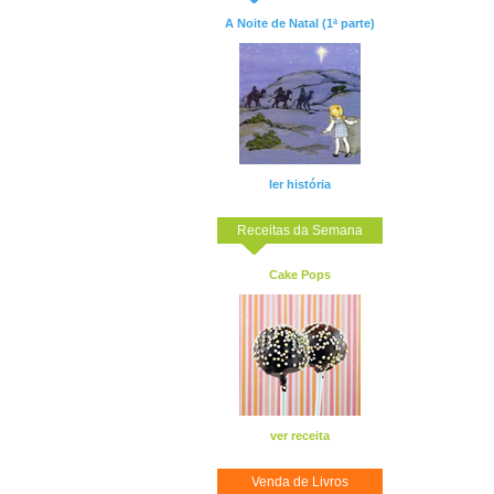
A Noite de Natal (1ª parte)
ler história
Receitas da Semana
Cake Pops
ver receita
Venda de Livros