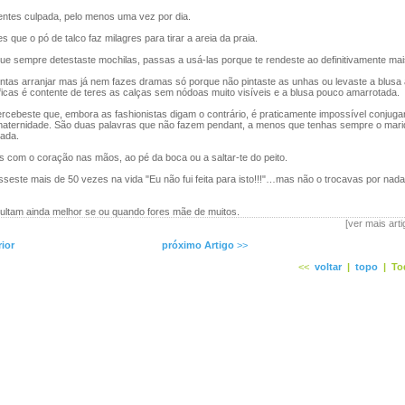
ntes culpada, pelo menos uma vez por dia.
que o pó de talco faz milagres para tirar a areia da praia.
e sempre detestaste mochilas, passas a usá-las porque te rendeste ao definitivamente mais
ntas arranjar mas já nem fazes dramas só porque não pintaste as unhas ou levaste a blusa
 ficas é contente de teres as calças sem nódoas muito visíveis e a blusa pouco amarrotada.
rcebeste que, embora as fashionistas digam o contrário, é praticamente impossível conjuga
 maternidade. São duas palavras que não fazem pendant, a menos que tenhas sempre o mari
ada.
 com o coração nas mãos, ao pé da boca ou a saltar-te do peito.
seste mais de 50 vezes na vida "Eu não fui feita para isto!!!"…mas não o trocavas por nad
ultam ainda melhor se ou quando fores mãe de muitos.
[ver mais art
rior
próximo Artigo
>>
<<
voltar
|
topo
|
To