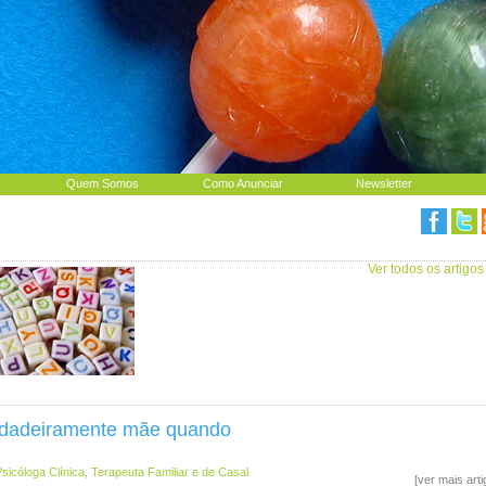
Quem Somos
Como Anunciar
Newsletter
Ver todos os artigos
rdadeiramente mãe quando
 Psicóloga Clínica, Terapeuta Familiar e de Casal
[ver mais art