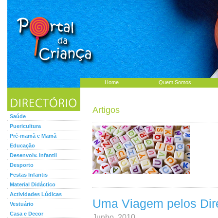
Home
Quem Somos
Artigos
Saúde
Puericultura
Pré-mamã e Mamã
Educação
Desenvolv. Infantil
Desporto
Festas Infantis
Material Didáctico
Actividades Lúdicas
Uma Viagem pelos Dire
Vestuário
Casa e Decor
Junho, 2010