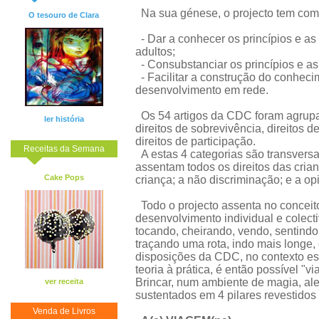
Na sua génese, o projecto tem como
O tesouro de Clara
- Dar a conhecer os princípios e as
adultos;
- Consubstanciar os princípios e a
- Facilitar a construção do conhe
desenvolvimento em rede.
Os 54 artigos da CDC foram agrupa
ler história
direitos de sobrevivência, direitos 
direitos de participação.
Receitas da Semana
A estas 4 categorias são transversa
assentam todos os direitos das crian
Cake Pops
criança; a não discriminação; e a op
Todo o projecto assenta no concei
desenvolvimento individual e colect
tocando, cheirando, vendo, sentindo
traçando uma rota, indo mais longe,
disposições da CDC, no contexto es
teoria à prática, é então possível "v
Brincar, num ambiente de magia, ale
ver receita
sustentados em 4 pilares revestidos 
Venda de Livros