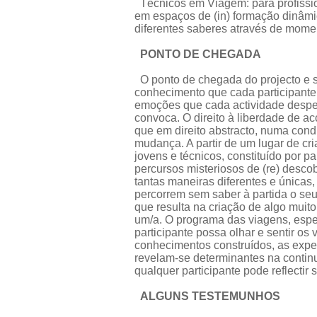
Técnicos em Viagem: para profission
em espaços de (in) formação dinâmic
diferentes saberes através de moment
PONTO DE CHEGADA
O ponto de chegada do projecto e su
conhecimento que cada participante
emoções que cada actividade desper
convoca. O direito à liberdade de ac
que em direito abstracto, numa con
mudança. A partir de um lugar de cr
jovens e técnicos, constituído por p
percursos misteriosos de (re) descob
tantas maneiras diferentes e únicas
percorrem sem saber à partida o seu
que resulta na criação de algo muito 
um/a. O programa das viagens, espe
participante possa olhar e sentir o
conhecimentos construídos, as exper
revelam-se determinantes na contin
qualquer participante pode reflectir 
ALGUNS TESTEMUNHOS