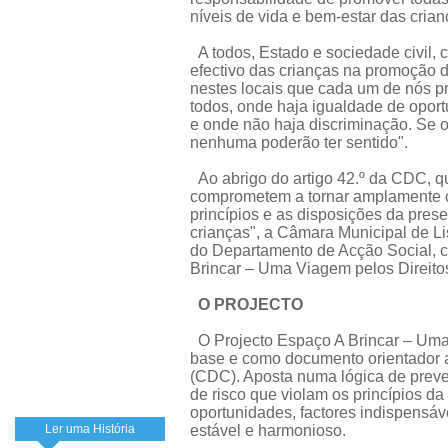
níveis de vida e bem-estar das crian
A todos, Estado e sociedade civil, 
efectivo das crianças na promoção 
nestes locais que cada um de nós p
todos, onde haja igualdade de opor
e onde não haja discriminação. Se os
nenhuma poderão ter sentido".
Ao abrigo do artigo 42.º da CDC, q
comprometem a tornar amplamente c
princípios e as disposições da pres
crianças", a Câmara Municipal de L
do Departamento de Acção Social, c
Brincar – Uma Viagem pelos Direito
O PROJECTO
O Projecto Espaço A Brincar – Uma
base e como documento orientador 
(CDC). Aposta numa lógica de preve
de risco que violam os princípios d
oportunidades, factores indispensáv
Ler uma História
estável e harmonioso.