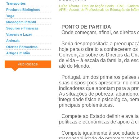
Transportes
Luísa Távora - Dep. de Acção Social - CML - Cadern
Produtos Biológicos
APEI - Assoc. de Profissionais de Educação de Infân
Yoga
Massagem Infantil
PONTO DE PARTIDA
Seguros e Finanças
Onde começam, afinal, os direitos 
Viagens e Lazer
Animais
Seria despropositada a preocupação
Ofertas Formativas
hoje para o direito a conhecerem os 
Artigos 2ª Mão
Convenção sobre os Direitos da Cr
de vida – à escala da família, da es
Publicidade
até do Mundo.
Portugal, um dos primeiros países a 
suas disposições apresenta, no ent
indicadores que apontam para a prev
As situações de pobreza, abandono, 
integridade física e psicológica, 
principais problemáticas.
Compete ao Estado definir e avalia
políticas e económicas de apoio à cr
Compete igualmente à sociedade civi
responsabilidade de promover toda