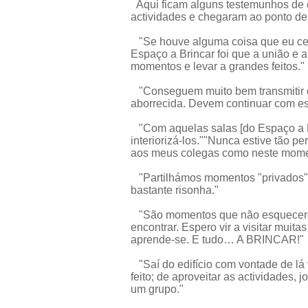
Aqui ficam alguns testemunhos de c
actividades e chegaram ao ponto de
"Se houve alguma coisa que eu cer
Espaço a Brincar foi que a união e
momentos e levar a grandes feitos."
"Conseguem muito bem transmitir os
aborrecida. Devem continuar com est
"Com aquelas salas [do Espaço a Bri
interiorizá-los.""Nunca estive tão p
aos meus colegas como neste mome
"Partilhámos momentos "privados" 
bastante risonha."
"São momentos que não esquecerei. 
encontrar. Espero vir a visitar muit
aprende-se. E tudo… A BRINCAR!"
"Saí do edifício com vontade de lá v
feito; de aproveitar as actividades,
um grupo."