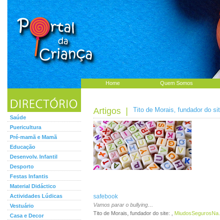
Home
Quem Somos
Artigos
|
Tito de Morais, fundador do sit
Saúde
Puericultura
Pré-mamã e Mamã
Educação
Desenvolv. Infantil
Desporto
Festas Infantis
Material Didáctico
Actividades Lúdicas
safebook
Vamos parar o bullying…
Vestuário
Tito de Morais, fundador do site: ,
MiudosSegurosNa.
Casa e Decor