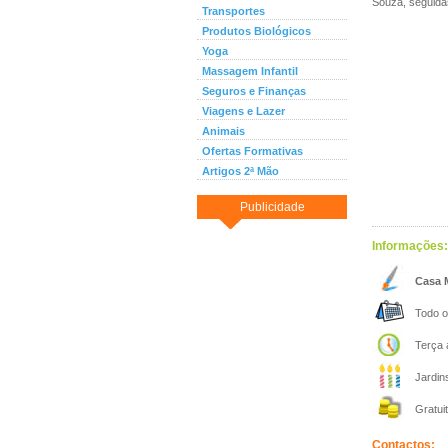
Souza, seguidas
Transportes
Produtos Biológicos
Yoga
Massagem Infantil
Seguros e Finanças
Viagens e Lazer
Animais
Ofertas Formativas
Artigos 2ª Mão
Publicidade
Informações:
Casa M
Todo o
Terça a
Jardins
Gratuit
Contactos: