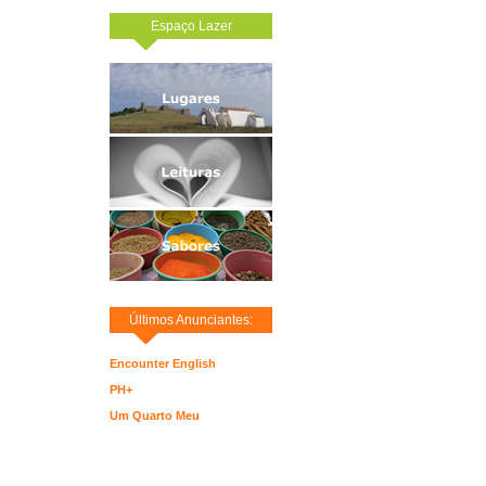
Espaço Lazer
Últimos Anunciantes:
Encounter English
PH+
Um Quarto Meu