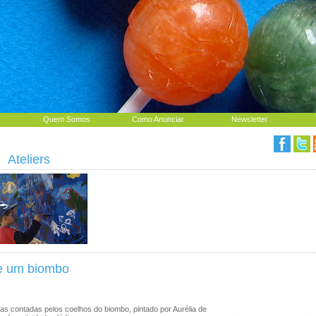
Quem Somos
Como Anunciar
Newsletter
|
Ateliers
de um biombo
sas contadas pelos coelhos do biombo, pintado por Aurélia de