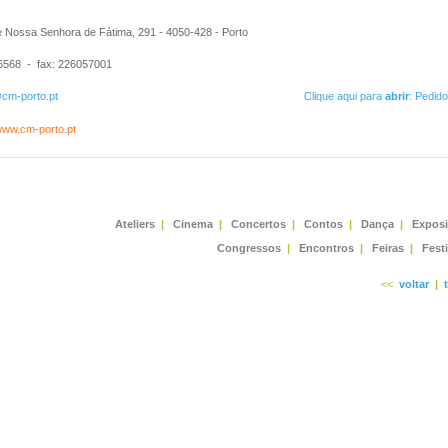
 Nossa Senhora de Fátima, 291 - 4050-428 - Porto
568 - fax: 226057001
m-porto.pt
Clique aqui para
abrir
: Pedid
/www.cm-porto.pt
Ateliers
|
Cinema
|
Concertos
|
Contos
|
Dança
|
Expos
Congressos
|
Encontros
|
Feiras
|
Fest
<<
voltar
|