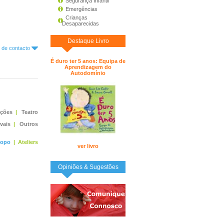
Segurança Infantil
Emergências
Crianças
Desaparecidas
Destaque Livro
o de contacto
É duro ter 5 anos: Equipa de
Aprendizagem do
Autodomínio
ições
|
Teatro
ivais
|
Outros
topo
|
Ateliers
ver livro
Opiniões & Sugestões