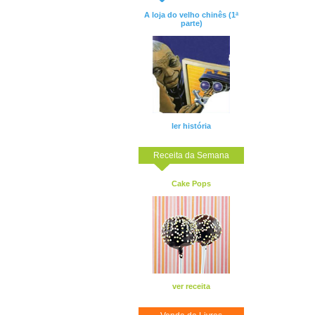
A loja do velho chinês (1ª
parte)
ler história
Receita da Semana
Cake Pops
ver receita