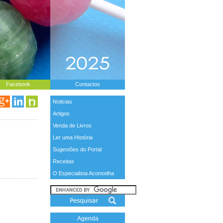
Facebook
Contactos
Noticias
Artigos
Venda de Livros
Ler uma História
Sugestões do Portal
Receitas
O Especialista Aconselha
Agenda