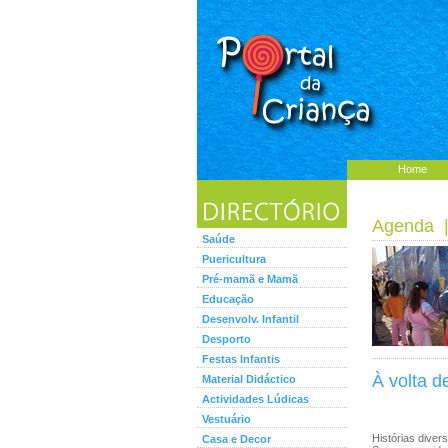
Home
Agenda
Saúde
Puericultura
Pré-mamã e Mamã
Educação
Desenvolv. Infantil
Desporto
Festas Infantis
À volta 
Material Didáctico
Actividades Lúdicas
Vestuário
Histórias diver
Casa e Decor