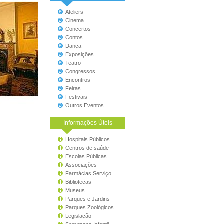
Ateliers
Cinema
Concertos
Contos
Dança
Exposições
Teatro
Congressos
Encontros
Feiras
Festivais
Outros Eventos
Informações Úteis
Hospitais Públicos
Centros de saúde
Escolas Públicas
Associações
Farmácias Serviço
Bibliotecas
Museus
Parques e Jardins
Parques Zoológicos
Legislação