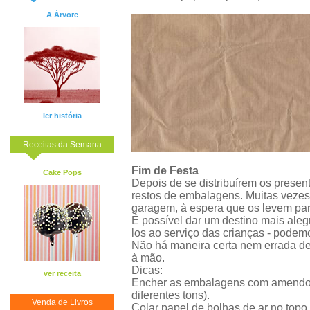
A Árvore
ler história
Receitas da Semana
Fim de Festa
Cake Pops
Depois de se distribuírem os present
restos de embalagens. Muitas vezes
garagem, à espera que os levem par
É possível dar um destino mais aleg
los ao serviço das crianças - podem
Não há maneira certa nem errada de 
à mão.
Dicas:
ver receita
Encher as embalagens com amendoin
diferentes tons).
Venda de Livros
Colar papel de bolhas de ar no topo 