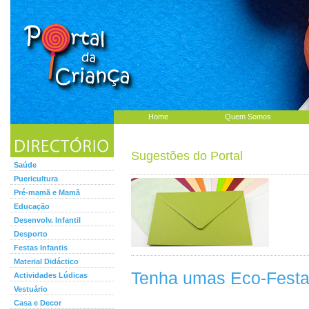
Home
Quem Somos
Sugestões do Portal
Saúde
Puericultura
Pré-mamã e Mamã
Educação
Desenvolv. Infantil
Desporto
Festas Infantis
Material Didáctico
Tenha umas Eco-Festas
Actividades Lúdicas
Vestuário
Casa e Decor