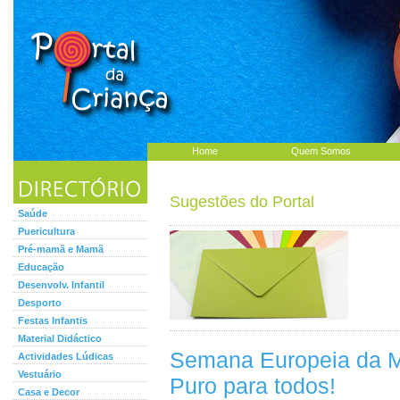
Home
Quem Somos
Sugestões do Portal
Saúde
Puericultura
Pré-mamã e Mamã
Educação
Desenvolv. Infantil
Desporto
Festas Infantis
Material Didáctico
Semana Europeia da Mo
Actividades Lúdicas
Vestuário
Puro para todos!
Casa e Decor