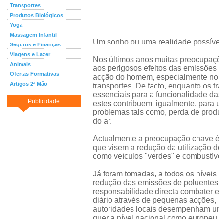
Transportes
Produtos Biológicos
Yoga
Massagem Infantil
Um sonho ou uma realidade possíve
Seguros e Finanças
Viagens e Lazer
Nos últimos anos muitas preocupaçõ
Animais
aos perigosos efeitos das emissões 
Ofertas Formativas
acção do homem, especialmente no 
Artigos 2ª Mão
transportes. De facto, enquanto os t
essenciais para a funcionalidade da
Publicidade
estes contribuem, igualmente, para 
problemas tais como, perda de produ
do ar.
Actualmente a preocupação chave é 
que visem a redução da utilização do
como veículos "verdes" e combustív
Já foram tomadas, a todos os níveis
redução das emissões de poluentes 
responsabilidade directa combater
diário através de pequenas acções,
autoridades locais desempenham um 
quer a nível nacional como europeu.