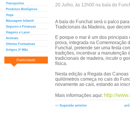
Transportes
20 Julho, às 12h00 na baía do Func
Produtos Biológicos
Yoga
Massagem Infantil
A baía do Funchal será o palco par
Tradicionais da Madeira, que decorr
Seguros e Finanças
Viagens e Lazer
E porque o mar é um dos principais
Animais
prova, integrada na Comemoração 
Ofertas Formativas
Funchal, pretende ser uma festa com
Artigos 2ª Mão
tradições, incentivar a manutenção
tradicionais de madeira, incutir o go
Publicidade
física.
Nesta edição a Regata das Canoas T
quilómetros começa no cais do Func
novamente ao cais, estando as inscr
http://www
Mais informações aqui:
<<
Sugestão anterior
pró