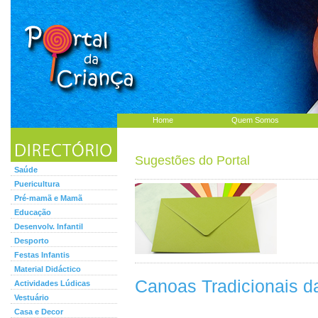
Home
Quem Somos
Sugestões do Portal
Saúde
Puericultura
Pré-mamã e Mamã
Educação
Desenvolv. Infantil
Desporto
Festas Infantis
Material Didáctico
Canoas Tradicionais 
Actividades Lúdicas
Vestuário
Casa e Decor