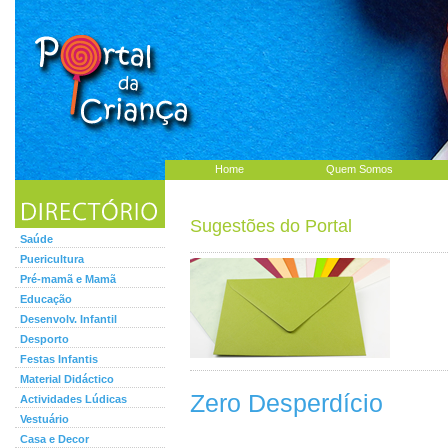
Home
Quem Somos
Sugestões do Portal
Saúde
Puericultura
Pré-mamã e Mamã
Educação
Desenvolv. Infantil
Desporto
Festas Infantis
Material Didáctico
Zero Desperdício
Actividades Lúdicas
Vestuário
Casa e Decor