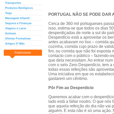
Transportes
Produtos Biológicos
Yoga
PORTUGAL NÃO SE PODE DAR A
Massagem Infantil
Cerca de 360 mil portugueses pass
Seguros e Finanças
isso, estima-se que todos os dias 50
Viagens e Lazer
desperdiçadas de norte a sul do pa
Animais
Desperdício está a aproveitar os be
Ofertas Formativas
antes acabavam no lixo – comida q
Artigos 2ª Mão
cozinha, comida cujo prazo de vali
fim, ou comida que não foi exposta
Publicidade
contacto com o público – fazendo-o
que dela necessitam. Ao entrar num
com o selo Zero Desperdício, tem a 
todas essas refeições são aprovei
Uma iniciativa em que os estabeleci
gastarem um cêntimo.
Pôr Fim ao Desperdicio
Queremos acabar com o desperdício
lado está a faltar noutro. O que nós 
que aquela refeição do dia não vai 
alguém. E esta não é só uma ação.