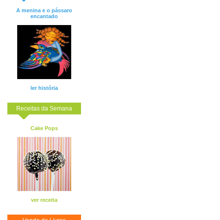
A menina e o pássaro
encantado
ler história
Receitas da Semana
Cake Pops
ver receita