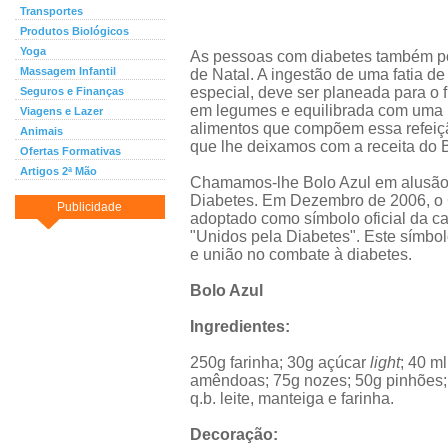
Transportes
Produtos Biológicos
Yoga
As pessoas com diabetes também p
Massagem Infantil
de Natal. A ingestão de uma fatia d
especial, deve ser planeada para o f
Seguros e Finanças
em legumes e equilibrada com uma 
Viagens e Lazer
alimentos que compõem essa refeiç
Animais
que lhe deixamos com a receita do B
Ofertas Formativas
Artigos 2ª Mão
Chamamos-lhe Bolo Azul em alusão 
Diabetes. Em Dezembro de 2006, o C
Publicidade
adoptado como símbolo oficial da 
"Unidos pela Diabetes". Este símbolo
e união no combate à diabetes.
Bolo Azul
Ingredientes:
250g farinha; 30g açúcar
light
; 40 m
amêndoas; 75g nozes; 50g pinhões; 
q.b. leite, manteiga e farinha.
Decoração: