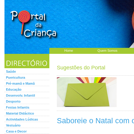
Home
Quem Somos
Sugestões do Portal
Saúde
Puericultura
Pré-mamã e Mamã
Educação
Desenvolv. Infantil
Desporto
Festas Infantis
Material Didáctico
Saboreie o Natal com
Actividades Lúdicas
Vestuário
Casa e Decor