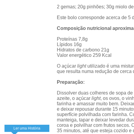
2 gemas; 20g pinhões; 30g miolo d
Este bolo corresponde acerca de 5 d
Composição nutricional aproxima
Proteínas 7,8g
Lípidos 16g
Hidratos de carbono 21g
Valor energético 259 Kcal
O açúcar
light
utilizado é uma mistur
que resulta numa redução de cerca 
Preparação:
Dissolver duas colheres de sopa de f
azeite, o açúcar
light
, os ovos, o vin
farinha e amassar muito bem. Deixar 
e deixar repousar durante 15 minut
superfície polvilhada com farinha. 
manteiga, tapar e deixar levedar dur
coroa e polvilhar com frutos secos.
Ler uma História
35 minutos, até que esteja cozido e d