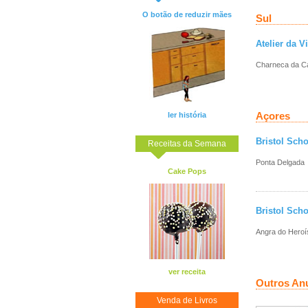
O botão de reduzir mães
Sul
Atelier da V
Charneca da C
Açores
ler história
Bristol Scho
Receitas da Semana
Ponta Delgada
Cake Pops
Bristol Scho
Angra do Hero
ver receita
Outros An
Venda de Livros