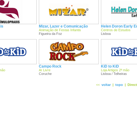
is
Mizar, Lazer e Comunicação
Helen Doron Early E
Animação de Festas Infantis
Centros de Estudos
Figueira da Foz
Lisboa
Campo Rock
KiD to KiD
 mão
Ar Livre
Loja Artigos 2ª mão
Coruche
Lisboa / Telheiras
<<
voltar
|
topo
|
Direc