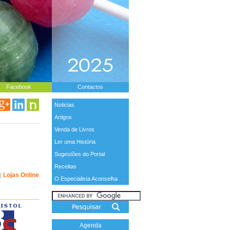
Facebook
Contactos
Noticias
Artigos
Venda de Livros
Ler uma História
Sugestões do Portal
Receitas
Lojas Online
|
O Especialista Aconselha
Agenda