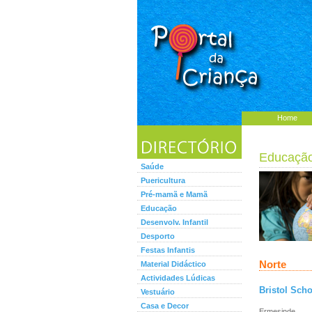
Home
Educaçã
Saúde
Puericultura
Pré-mamã e Mamã
Educação
Desenvolv. Infantil
Desporto
Festas Infantis
Norte
Material Didáctico
Actividades Lúdicas
Bristol Scho
Vestuário
Casa e Decor
Ermesinde