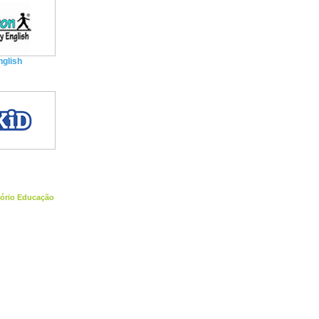
nglish
tório Educação