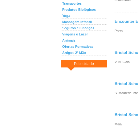
Transportes
Produtos Biológicos
Yoga
Encounter E
Massagem Infantil
Seguros e Finanças
Porto
Viagens e Lazer
Animais
Ofertas Formativas
Bristol Scho
Artigos 2ª Mão
V. N. Gaia
Publicidade
Bristol Sch
S. Mamede Infe
Bristol Scho
Maia