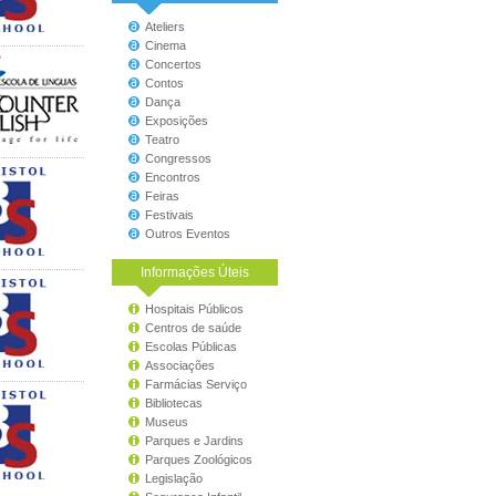
Ateliers
Cinema
Concertos
Contos
Dança
Exposições
Teatro
Congressos
Encontros
Feiras
Festivais
Outros Eventos
Informações Úteis
Hospitais Públicos
Centros de saúde
Escolas Públicas
Associações
Farmácias Serviço
Bibliotecas
Museus
Parques e Jardins
Parques Zoológicos
Legislação