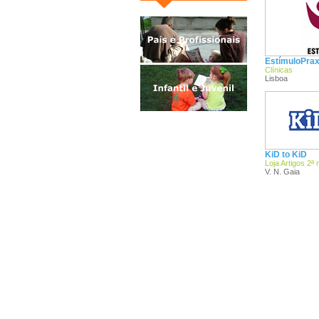
EstímuloPrax
Clínicas
Lisboa
KiD to KiD
Loja Artigos 2ª
V. N. Gaia