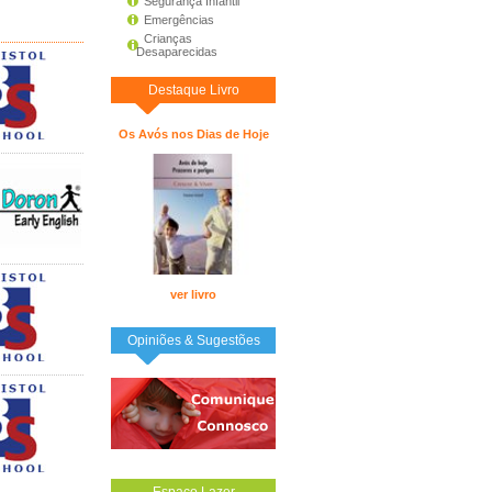
Segurança Infantil
Emergências
Crianças
Desaparecidas
Destaque Livro
Os Avós nos Dias de Hoje
ver livro
Opiniões & Sugestões
Espaço Lazer