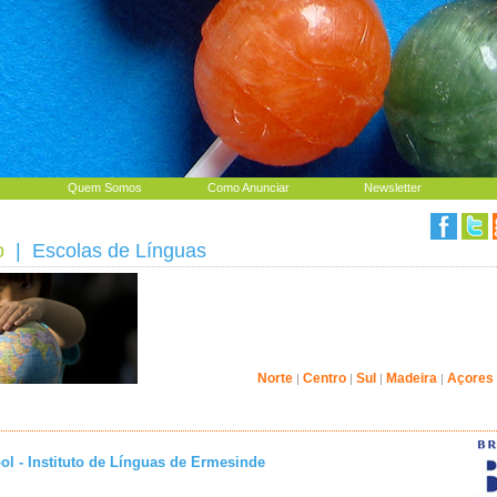
Quem Somos
Como Anunciar
Newsletter
o
| Escolas de Línguas
Norte
Centro
Sul
Madeira
Açores
|
|
|
|
ol - Instituto de Línguas de Ermesinde