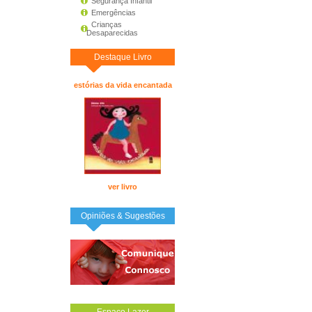
Segurança Infantil
Emergências
Crianças
Desaparecidas
Destaque Livro
estórias da vida encantada
ver livro
Opiniões & Sugestões
Espaço Lazer