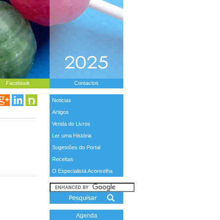
Facebook
Contactos
Noticias
Artigos
Venda de Livros
Ler uma História
Sugestões do Portal
Receitas
O Especialista Aconselha
Agenda