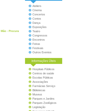
Ateliers
Cinema
Concertos
Contos
Dança
Exposições
ª Mão - Procura
Teatro
Congressos
Encontros
Feiras
Festivais
Outros Eventos
Informações Úteis
Hospitais Públicos
Centros de saúde
Escolas Públicas
Associações
Farmácias Serviço
Bibliotecas
Museus
Parques e Jardins
Parques Zoológicos
Legislação