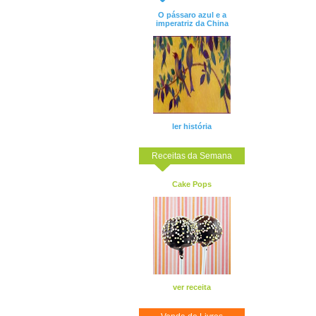
O pássaro azul e a
imperatriz da China
ler história
Receitas da Semana
Cake Pops
ver receita