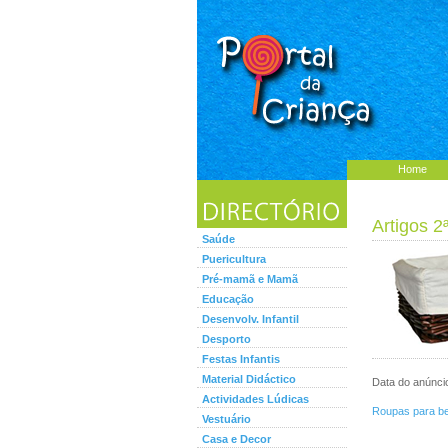
Home
Artigos 2
Saúde
Puericultura
Pré-mamã e Mamã
Educação
Desenvolv. Infantil
Desporto
Festas Infantis
Material Didáctico
Data do anúnci
Actividades Lúdicas
Roupas para b
Vestuário
Casa e Decor