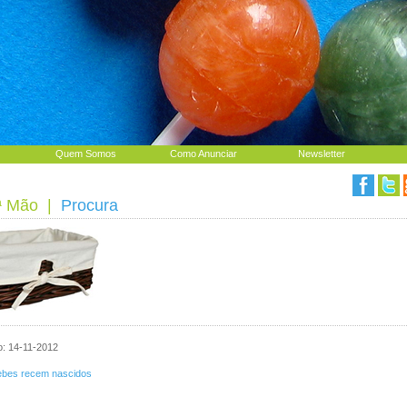
Quem Somos
Como Anunciar
Newsletter
ª Mão
|
Procura
o: 14-11-2012
ebes recem nascidos