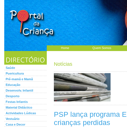
Home
Quem Somos
Notícias
Saúde
Puericultura
Pré-mamã e Mamã
Educação
Desenvolv. Infantil
Desporto
Festas Infantis
Material Didáctico
PSP lança programa Es
Actividades Lúdicas
Vestuário
crianças perdidas
Casa e Decor