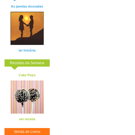
As janelas douradas
ler história
Receitas da Semana
Cake Pops
ver receita
Venda de Livros