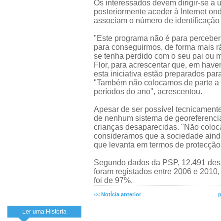
Os interessados devem dirigir-se a 
posteriormente aceder à Internet on
associam o número de identificação 
"Este programa não é para percebe
para conseguirmos, de forma mais rá
se tenha perdido com o seu pai ou m
Flor, para acrescentar que, em have
esta iniciativa estão preparados par
"Também não colocamos de parte a po
períodos do ano", acrescentou.
Apesar de ser possível tecnicamente
de nenhum sistema de georeferenciaç
crianças desaparecidas. "Não coloc
consideramos que a sociedade ainda
que levanta em termos de protecção d
Segundo dados da PSP, 12.491 desa
foram registados entre 2006 e 2010,
foi de 97%.
<<
Notícia anterior
p
Ler uma História