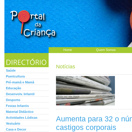
Home
Quem Somos
Notícias
Saúde
Puericultura
Pré-mamã e Mamã
Educação
Desenvolv. Infantil
Desporto
Festas Infantis
Material Didáctico
Aumenta para 32 o nú
Actividades Lúdicas
Vestuário
castigos corporais
Casa e Decor