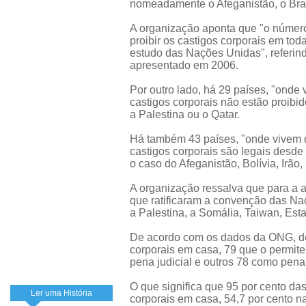
nomeadamente o Afeganistão, o Brasi
A organização aponta que "o número
proibir os castigos corporais em to
estudo das Nações Unidas", referind
apresentado em 2006.
Por outro lado, há 29 países, "onde
castigos corporais não estão proibid
a Palestina ou o Qatar.
Há também 43 países, "onde vivem d
castigos corporais são legais desd
o caso do Afeganistão, Bolívia, Irã
A organização ressalva que para a a
que ratificaram a convenção das Na
a Palestina, a Somália, Taiwan, Es
De acordo com os dados da ONG, do
corporais em casa, 79 que o permit
pena judicial e outros 78 como pena 
O que significa que 95 por cento da
Ler uma História
corporais em casa, 54,7 por cento n