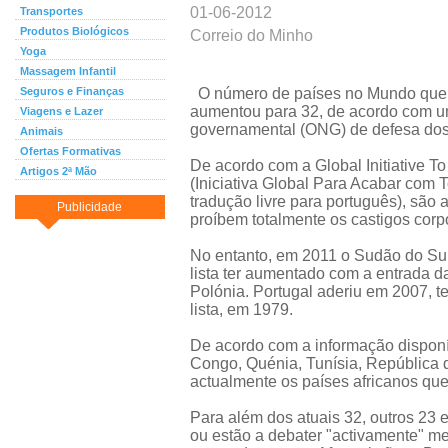
01-06-2012
Transportes
Produtos Biológicos
Correio do Minho
Yoga
Massagem Infantil
Seguros e Finanças
O número de países no Mundo que p
aumentou para 32, de acordo com um
Viagens e Lazer
governamental (ONG) de defesa dos 
Animais
Ofertas Formativas
De acordo com a Global Initiative T
Artigos 2ª Mão
(Iniciativa Global Para Acabar com 
tradução livre para português), são
Publicidade
proíbem totalmente os castigos corp
No entanto, em 2011 o Sudão do Sul 
lista ter aumentado com a entrada 
Polónia. Portugal aderiu em 2007, te
lista, em 1979.
De acordo com a informação disponí
Congo, Quénia, Tunísia, República 
actualmente os países africanos que 
Para além dos atuais 32, outros 23 
ou estão a debater "activamente" me