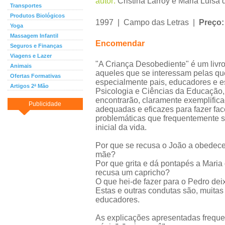
autor:
Cristina Larroy e Maria Luisa 
Transportes
Produtos Biológicos
1997 | Campo das Letras |
Preço
Yoga
Massagem Infantil
Encomendar
Seguros e Finanças
Viagens e Lazer
"A Criança Desobediente" é um livro 
Animais
aqueles que se interessam pelas que
Ofertas Formativas
especialmente pais, educadores e e
Artigos 2ª Mão
Psicologia e Ciências da Educação,
encontrarão, claramente exemplifica
Publicidade
adequadas e eficazes para fazer fac
problemáticas que frequentemente 
inicial da vida.
Por que se recusa o João a obedece
mãe?
Por que grita e dá pontapés a Maria
recusa um capricho?
O que hei-de fazer para o Pedro dei
Estas e outras condutas são, muitas
educadores.
As explicações apresentadas freque