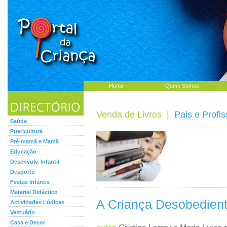
Home
Quem Somos
Venda de Livros
|
Pais e Profis
Saúde
Puericultura
Pré-mamã e Mamã
Educação
Desenvolv. Infantil
Desporto
Festas Infantis
Material Didáctico
A Criança Desobedien
Actividades Lúdicas
Vestuário
Casa e Decor