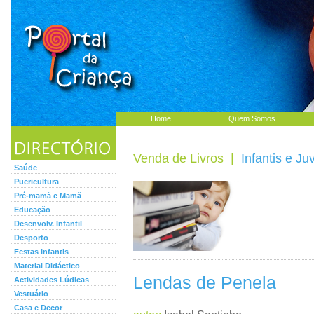
Home
Quem Somos
Venda de Livros
|
Infantis e Ju
Saúde
Puericultura
Pré-mamã e Mamã
Educação
Desenvolv. Infantil
Desporto
Festas Infantis
Material Didáctico
Lendas de Penela
Actividades Lúdicas
Vestuário
Casa e Decor