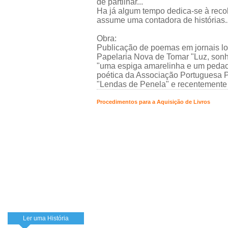
de partilhar...
Ha já algum tempo dedica-se à recol
assume uma contadora de histórias..
Obra:
Publicação de poemas em jornais loc
Papelaria Nova de Tomar "Luz, sonho
"uma espiga amarelinha e um pedaci
poética da Associação Portuguesa P
"Lendas de Penela" e recentemente 
Procedimentos para a Aquisição de Livros
Ler uma História