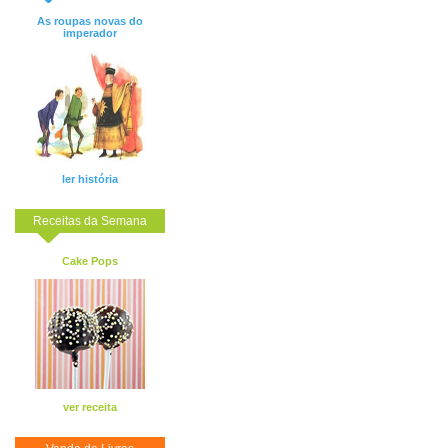
As roupas novas do
imperador
ler história
Receitas da Semana
Cake Pops
ver receita