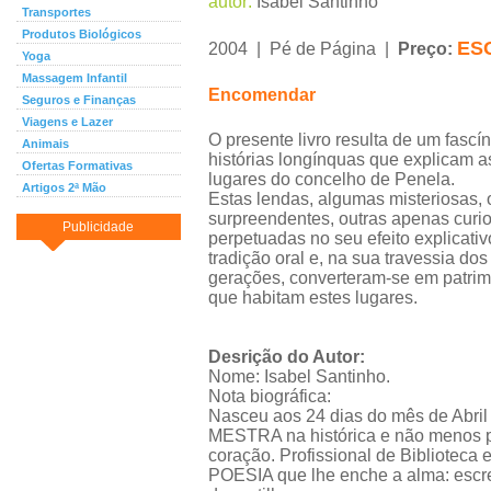
autor:
Isabel Santinho
Transportes
Produtos Biológicos
ES
2004 | Pé de Página |
Preço:
Yoga
Massagem Infantil
Encomendar
Seguros e Finanças
Viagens e Lazer
O presente livro resulta de um fascí
Animais
histórias longínquas que explicam a
Ofertas Formativas
lugares do concelho de Penela.
Artigos 2ª Mão
Estas lendas, algumas misteriosas, 
surpreendentes, outras apenas curi
Publicidade
perpetuadas no seu efeito explicativ
tradição oral e, na sua travessia do
gerações, converteram-se em patrim
que habitam estes lugares.
Desrição do Autor:
Nome: Isabel Santinho.
Nota biográfica:
Nasceu aos 24 dias do mês de Abril
MESTRA na histórica e não menos po
coração. Profissional de Biblioteca 
POESIA que lhe enche a alma: escrev