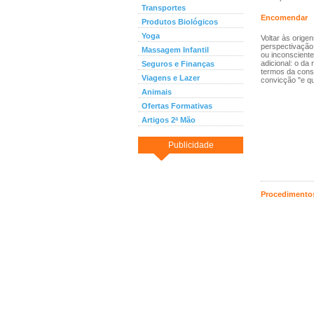
Transportes
Encomendar
Produtos Biológicos
Yoga
Voltar às orige
perspectivação 
Massagem Infantil
ou inconsciente
adicional: o da
Seguros e Finanças
termos da const
Viagens e Lazer
convicção "e qu
Animais
Ofertas Formativas
Artigos 2ª Mão
Publicidade
Procedimentos