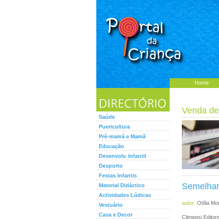
Home
Venda de
Saúde
Puericultura
Pré-mamã e Mamã
Educação
Desenvolv. Infantil
Desporto
Festas Infantis
Semelhan
Material Didáctico
Actividades Lúdicas
autor:
Otília M
Vestuário
Casa e Decor
Climepsi Edito