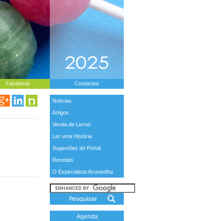
Facebook
Contactos
Noticias
Artigos
Venda de Livros
Ler uma História
Sugestões do Portal
Receitas
O Especialista Aconselha
Agenda