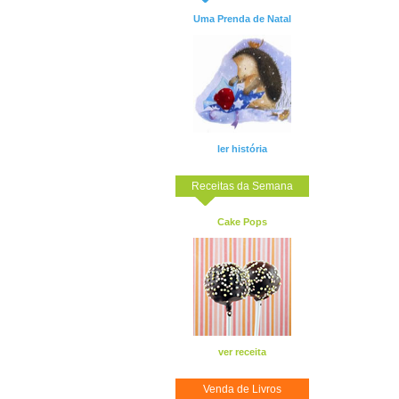
Uma Prenda de Natal
ler história
Receitas da Semana
Cake Pops
ver receita
Venda de Livros