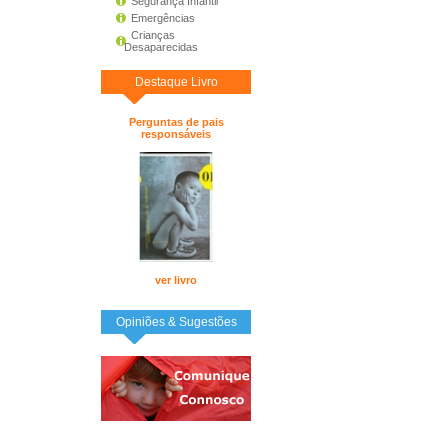
Segurança Infantil
Emergências
Crianças
Desaparecidas
Destaque Livro
Perguntas de pais
responsáveis
ver livro
Opiniões & Sugestões