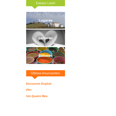
Espaço Lazer
Últimos Anunciantes:
Encounter English
PH+
Um Quarto Meu