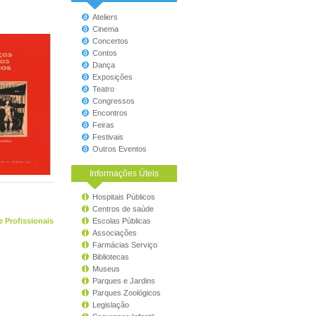
Ateliers
Cinema
Concertos
Contos
Dança
Exposições
Teatro
Congressos
Encontros
Feiras
Festivais
Outros Eventos
Informações Úteis
Hospitais Públicos
Centros de saúde
e Profissionais
Escolas Públicas
Associações
Farmácias Serviço
Bibliotecas
Museus
Parques e Jardins
Parques Zoológicos
Legislação