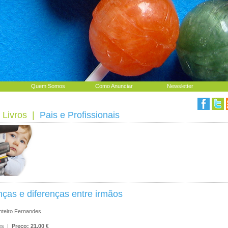
Quem Somos
Como Anunciar
Newsletter
 Livros
|
Pais e Profissionais
ças e diferenças entre irmãos
onteiro Fernandes
res |
Preço: 21.00 €