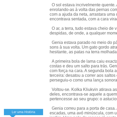
O sol estava incrivelmente quente.
enrolando-as à volta das pernas co
com a ajuda da neta, arrastara uma c
encontrava sentada, com a cara vira
O ar, a terra, tudo estava cheio de 
despidas, de onde, a qualquer mome
Genia estava parado no meio do pát
sons à sua volta. Um gato gordo atr
hesitante, as patas na terra molhada
A primeira bola de lama caiu exacta
costas e deu um salto para trás. G
com força na cara. A segunda bola a
terceira: desatou a correr aos saltos
perseguiu-o como uma lança sonora:
Voltou-se. Kolka Kliukvin atirava a
deles, encontrava-se aquele a que
pertencesse ao seu grupo: o astucio
Genia correu para a porta de casa.
Ler uma História
escadas, uma avó minúscula, com u