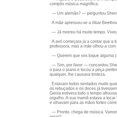
compôs música magnífica.
— Um alemão? — perguntou Shenka
A mãe apressou-se a ilibar Beethov
— Já morreu há muito tempo. Viveu 
A avó começara já a contar que a t
professora, mas a mãe olhou-a com u
— Querem que vos toque alguma co
— Sim, por favor — concordou Shen
o para o piano e tocou a peça prefe
qualquer, lhe causava tristeza.
Estavam todos sentados muito quie
os rebuçados e os doces já tivessem
Genia estivera todo o tempo afrouxa
orgulho. A sua mamã estava a tocar
e olhavam para as mãos fortes corre
— Pronto, chega de música. Vamos 
jogar?