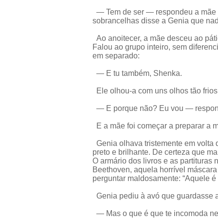
— Tem de ser — respondeu a mãe l
sobrancelhas disse a Genia que na
Ao anoitecer, a mãe desceu ao pátio
Falou ao grupo inteiro, sem diferenc
em separado:
— E tu também, Shenka.
Ele olhou-a com uns olhos tão frios
— E porque não? Eu vou — respond
E a mãe foi começar a preparar a m
Genia olhava tristemente em volta 
preto e brilhante. De certeza que m
O armário dos livros e as partitura
Beethoven, aquela horrível máscara
perguntar maldosamente: “Aquele é 
Genia pediu à avó que guardasse a
— Mas o que é que te incomoda nel