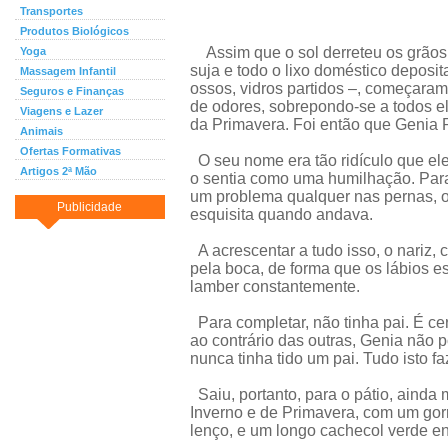
Transportes
Produtos Biológicos
Assim que o sol derreteu os grãos 
Yoga
suja e todo o lixo doméstico deposit
Massagem Infantil
ossos, vidros partidos –, começara
Seguros e Finanças
de odores, sobrepondo-se a todos ele
Viagens e Lazer
da Primavera. Foi então que Genia Pi
Animais
Ofertas Formativas
O seu nome era tão ridículo que ele
Artigos 2ª Mão
o sentia como uma humilhação. Para
um problema qualquer nas pernas, o 
Publicidade
esquisita quando andava.
A acrescentar a tudo isso, o nariz, 
pela boca, de forma que os lábios 
lamber constantemente.
Para completar, não tinha pai. É ce
ao contrário das outras, Genia não p
nunca tinha tido um pai. Tudo isto faz
Saiu, portanto, para o pátio, ainda
Inverno e de Primavera, com um gor
lenço, e um longo cachecol verde en