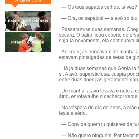
Venda de Livros
— Os teus sapatos velhos, talvez?
— Ora, os sapatos! — a avó soltou
Passaram-se duas semanas. Chega
secara. O pátio ficou coberto de er
sujá-la novamente, ela continuava l
As crianças brincavam de manhã à no
estavam pintalgadas de setas de giz 
Há já duas semanas que Genia ia à 
si. A avó, supersticiosa, cuspia por
entre duas doenças geralmente não
De manhã, a avó levava o neto à es
átrio, enrolava-lhe o cachecol verd
Na véspera do dia de anos, a mãe 
festa a sério.
— Convida quem tu quiseres da tua 
— Não quero ninguém. Por favor, m