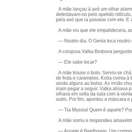
A mãe lançou à avó um olhar alarm
detestavam-no pelo apelido ridículo,
pela avó que ia passear com ele. E a
A mãe viu que ele empalidecera, a
— Noutro dia. O Genia toca noutro 
A corajosa Valka Brobova perguntou
— Ele sabe tocar?
A mãe trouxe o bolo. Serviu-se ch
de fruta e caramelos. Kolia comia 
ainda alguns ao bolso. As irmãs c
iriam pegar a seguir. Valka alisava
olhava em volta da sala com à-vont
outro. Por fim, apontou a máscara e
— Tia Mussia! Quem é aquele? Pu
A mãe sorriu e respondeu amavelm
— Aquele é Beethoven. Um composi