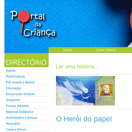
Home
Quem Somos
Ler uma história...
Saúde
Puericultura
Pré-mamã e Mamã
Educação
Desenvolv. Infantil
Desporto
Festas Infantis
Material Didáctico
O Herói do papel
Actividades Lúdicas
Vestuário
Casa e Decor