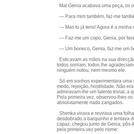
Mal Genia acabava uma peça, os ou
— Para mim também, faz-me també
— Mas tu já tens! Agora é a minha 
— Faz-me um copo, Genia, por favo
— Um boneco, Genia, faz-me um b
Esticavam as mãos na sua direcção,
todos sorriam, todos lhe agradecia
ninguém notou, nem mesmo ele.
Só em sonhos experimentara uma se
medo, rejeição, hostilidade. Não era
admiravam-lhe um talento trivial, 
Pela primeira vez, observou-lhes o
absolutamente nada zangados.
Shenka virava e revirava uma folha 
desdobrado o barquinho e tentava d
capaz, chegou junto de Genia, pôs-l
pela primeira vez pelo nome: