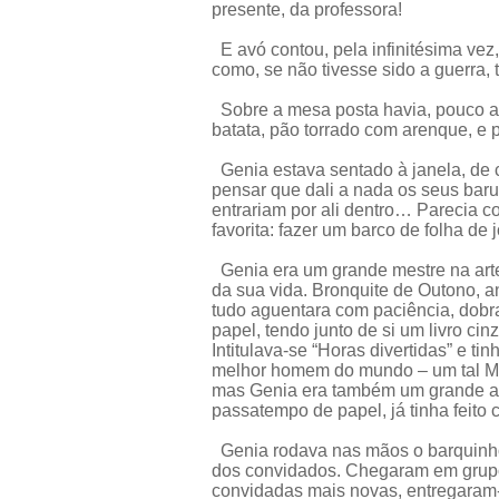
presente, da professora!
E avó contou, pela infinitésima vez
como, se não tivesse sido a guerra,
Sobre a mesa posta havia, pouco an
batata, pão torrado com arenque, e 
Genia estava sentado à janela, de 
pensar que dali a nada os seus barul
entrariam por ali dentro… Parecia
favorita: fazer um barco de folha de j
Genia era um grande mestre na art
da sua vida. Bronquite de Outono, a
tudo aguentara com paciência, dobr
papel, tendo junto de si um livro ci
Intitulava-se “Horas divertidas” e ti
melhor homem do mundo – um tal M.
mas Genia era também um grande al
passatempo de papel, já tinha feit
Genia rodava nas mãos o barquinho
dos convidados. Chegaram em grupo 
convidadas mais novas, entregaram