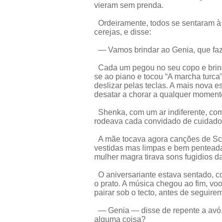
vieram sem prenda.
Ordeiramente, todos se sentaram à
cerejas, e disse:
— Vamos brindar ao Genia, que faz
Cada um pegou no seu copo e brind
se ao piano e tocou “A marcha turca
deslizar pelas teclas. A mais nova 
desatar a chorar a qualquer moment
Shenka, com um ar indiferente, com
rodeava cada convidado de cuidado
A mãe tocava agora canções de Schu
vestidas mas limpas e bem pentead
mulher magra tirava sons fugidios da
O aniversariante estava sentado, co
o prato. A música chegou ao fim, voo
pairar sob o tecto, antes de seguirem
— Genia — disse de repente a avó,
alguma coisa?