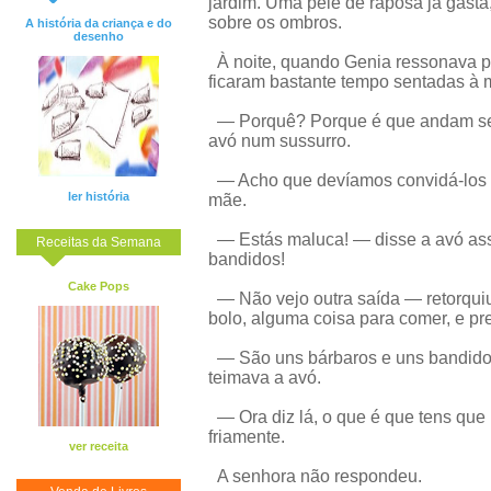
jardim. Uma pele de raposa já gasta
sobre os ombros.
A história da criança e do
desenho
À noite, quando Genia ressonava po
ficaram bastante tempo sentadas à 
— Porquê? Porque é que andam semp
avó num sussurro.
— Acho que devíamos convidá-los p
ler história
mãe.
— Estás maluca! — disse a avó ass
Receitas da Semana
bandidos!
Cake Pops
— Não vejo outra saída — retorqu
bolo, alguma coisa para comer, e pre
— São uns bárbaros e uns bandidos
teimava a avó.
— Ora diz lá, o que é que tens qu
friamente.
ver receita
A senhora não respondeu.