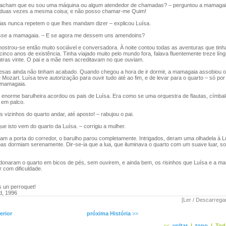
ham que eu sou uma máquina ou algum atendedor de chamadas? – perguntou a mamagaia m
r duas vezes a mesma coisa; e não posso chamar-me Quim!
 nunca repetem o que lhes mandam dizer – explicou Luísa.
sse a mamagaia. – E se agora me dessem uns amendoins?
trou-se então muito sociável e conversadora. À noite contou todas as aventuras que tinha
cinco anos de existência. Tinha viajado muito pelo mundo fora, falava fluentemente treze líng
tras vinte. O pai e a mãe nem acreditavam no que ouviam.
as ainda não tinham acabado. Quando chegou a hora de ir dormir, a mamagaia assobiou o 
Mozart. Luísa teve autorização para ouvir tudo até ao fim, e de levar para o quarto – só por
" mamagaia.
enorme barulheira acordou os pais de Luísa. Era como se uma orquestra de flautas, címba
 em palco.
vizinhos do quarto andar, até aposto! – rabujou o pai.
 isto vem do quarto da Luísa. – corrigiu a mulher.
m a porta do corredor, o barulho parou completamente. Intrigados, deram uma olhadela à L
s dormiam serenamente. Dir-se-ia que a lua, que iluminava o quarto com um suave luar, so
naram o quarto em bicos de pés, sem ouvirem, e ainda bem, os risinhos que Luísa e a m
 com dificuldade.
 un perroquet!
d, 1996
[Ler / Descarrega
erior
próxima História
>>
<<
voltar
|
topo
|
Tod