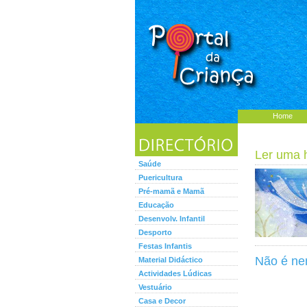
Home
Ler uma hi
Saúde
Puericultura
Pré-mamã e Mamã
Educação
Desenvolv. Infantil
Desporto
Festas Infantis
Não é ne
Material Didáctico
Actividades Lúdicas
Vestuário
Casa e Decor