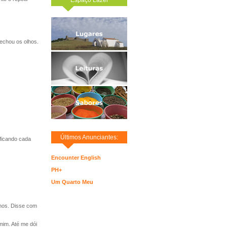
echou os olhos.
Últimos Anunciantes:
 ficando cada
Encounter English
PH+
Um Quarto Meu
lhos. Disse com
im. Até me dói