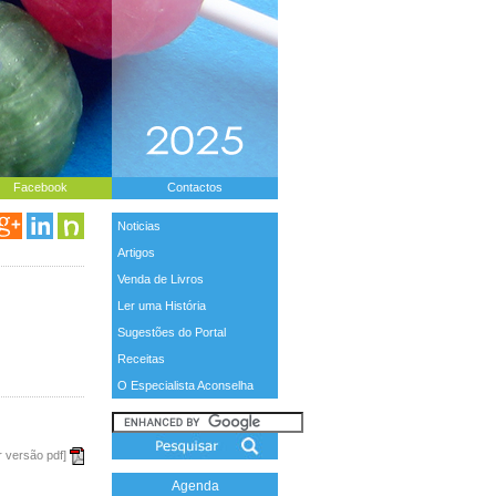
Facebook
Contactos
Noticias
Artigos
Venda de Livros
Ler uma História
Sugestões do Portal
Receitas
O Especialista Aconselha
r versão pdf]
Agenda