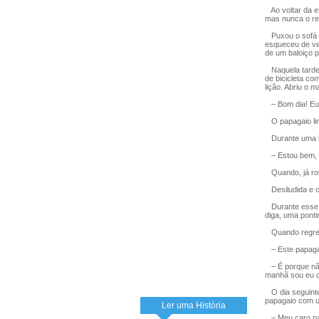
Ao voltar da es
mas nunca o re
Puxou o sofá pa
esqueceu de ver
de um baloiço p
Naquela tarde,
de bicicleta co
lição. Abriu o 
– Bom dia! Eu 
O papagaio lim
Durante uma ho
– Estou bem, 
Quando, já rou
Desiludida e ca
Durante esse t
diga, uma ponti
Quando regress
– Este papagai
– É porque não
manhã sou eu qu
O dia seguinte
papagaio com um
Ler uma História
– Meu caro papa