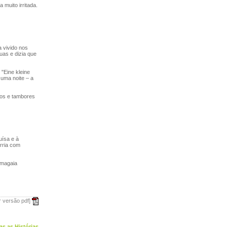
uito irritada.
 vivido nos
uas e dizia que
"Eine kleine
 uma noite – a
los e tambores
uísa e à
rria com
amagaia
r versão pdf]
as as Histórias