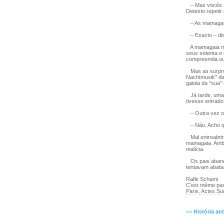
– Mas vocês ac
Detesto repeti
– As mamagaias
– Exacto – di
A mamagaia mos
seus setenta e 
compreendia ou
Mas as surpres
Nachtmusik" de 
gaiola da "sua
Já tarde, uma 
tivesse entrado
– Outra vez os 
– Não. Acho que
Mal entreabrira
mamagaia. Amba
malícia.
Os pais abando
tentavam abafar
Rafik Schami
C’est même pas
Paris, Actes Su
<<
História ant