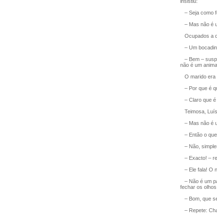
insistiu:
– Seja como fo
– Mas não é um
Ocupados a dis
– Um bocadinho
– Bem – suspir
não é um animal
O marido era e
– Por que é q
– Claro que é u
Teimosa, Luísa
– Mas não é u
– Então o que é
– Não, simples
– Exacto! – re
– Ele fala! O n
– Não é um papa
fechar os olhos
– Bom, que seja
– Repete: Ch