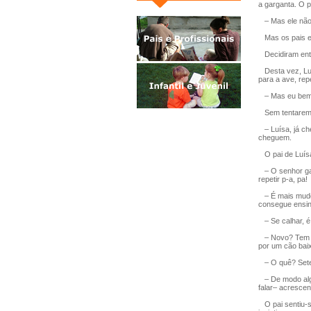
a garganta. O 
– Mas ele não 
Mas os pais es
Decidiram entã
Desta vez, Luís
para a ave, rep
– Mas eu bem l
Sem tentarem p
– Luísa, já ch
cheguem.
O pai de Luísa 
– O senhor gara
repetir p-a, pa!
– É mais mudo 
consegue ensin
– Se calhar, é
– Novo? Tem set
por um cão baix
– O quê? Seten
– De modo algu
falar– acresce
O pai sentiu-s