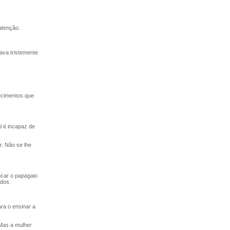
atenção.
ava tristemente
ecimentos que
l é incapaz de
. Não se lhe
ocar o papagaio
idos.
ra o ensinar a
Mas a mulher