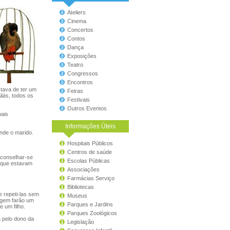
Ateliers
Cinema
Concertos
Contos
Dança
Exposições
Teatro
Congressos
Encontros
tava de ter um
Feiras
liás, todos os
Festivais
Outros Eventos
mais
Informações Úteis
nde o marido.
Hospitais Públicos
Centros de saúde
aconselhar-se
Escolas Públicas
a que estavam
Associações
Farmácias Serviço
Bibliotecas
e repeti-las sem
Museus
agem farão um
Parques e Jardins
e um filho.
Parques Zoológicos
 pelo dono da
Legislação