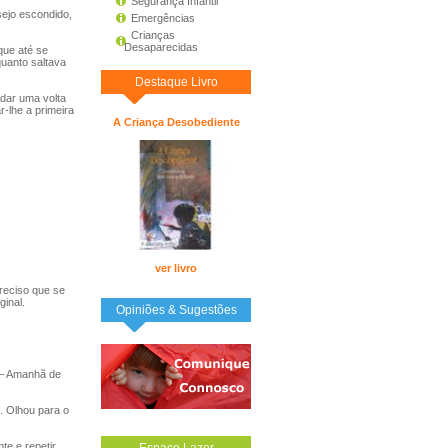
Segurança Infantil
sejo escondido,
Emergências
Crianças
Desaparecidas
que até se
quanto saltava
Destaque Livro
dar uma volta
-lhe a primeira
A Criança Desobediente
ver livro
reciso que se
ginal.
Opiniões & Sugestões
.
 – Amanhã de
. Olhou para o
te e repetir
Espaço Lazer