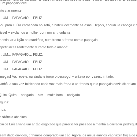
um papagaio feliz!
ito claramente:
 UM… PAPAGAIO… FELIZ.
u para Luísa enroscada no sofá, e bateu levemente as asas. Depois, sacudiu a cabeça e f
sse! – exclamou a mulher com um ar triunfante.
ontinuar a lição no escritório, num frente a frente com o papagaio.
etir incessantemente durante toda a manhã:
 UM… PAPAGAIO… FELIZ.
 UM… PAPAGAIO… FELIZ.
 UM… PAPAGAIO… FELIZ.
eças! Vá, repete, ou ainda te torço o pescoço! – gritava por vezes, irritado.
hã, a sua voz foi ficando cada vez mais fraca e as frases que o papagaio devia dizer iam
.
Quim, Quim… obrigado… sim… muito bem… obrigado…
lguns:
 pa.
silêncio absoluto.
ai de Luísa tinha um ar tão esgotado que parecia ter passado a manhã a carregar pedregu
em dado ouvidos, tínhamos comprado um cão. Agora, os meus amigos vão fazer troça de m