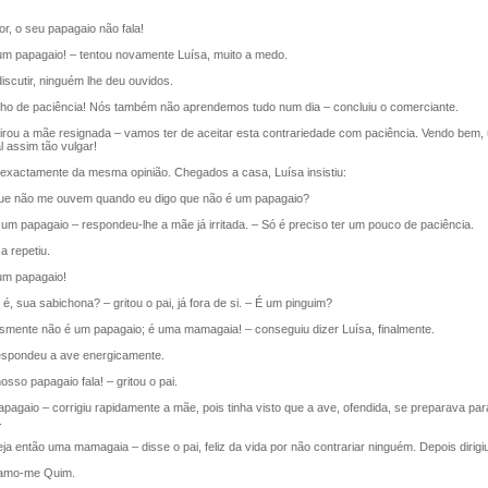
r, o seu papagaio não fala!
 papagaio! – tentou novamente Luísa, muito a medo.
cutir, ninguém lhe deu ouvidos.
 de paciência! Nós também não aprendemos tudo num dia – concluiu o comerciante.
ou a mãe resignada – vamos ter de aceitar esta contrariedade com paciência. Vendo bem,
 assim tão vulgar!
xactamente da mesma opinião. Chegados a casa, Luísa insistiu:
ue não me ouvem quando eu digo que não é um papagaio?
m papagaio – respondeu-lhe a mãe já irritada. – Só é preciso ter um pouco de paciência.
 repetiu.
m papagaio!
, sua sabichona? – gritou o pai, já fora de si. – É um pinguim?
mente não é um papagaio; é uma mamagaia! – conseguiu dizer Luísa, finalmente.
spondeu a ave energicamente.
osso papagaio fala! – gritou o pai.
gaio – corrigiu rapidamente a mãe, pois tinha visto que a ave, ofendida, se preparava para
.
 então uma mamagaia – disse o pai, feliz da vida por não contrariar ninguém. Depois dirigi
amo-me Quim.