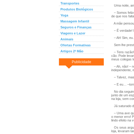
Transportes
Uma noite, ante
Produtos Biológicos
– Somos felize
Yoga
de que nos falt
Massagem Infantil
A mãe pensou 
Seguros e Finanças
– É verdade! E
Viagens e Lazer
– Ah! Sim, eu…
Animais
Sem lhe presta
Ofertas Formativas
Artigos 2ª Mão
– Tens razão! 
cão. Pode levar
meus colegas 
Publicidade
– Ah, não! – re
independente, m
– Talvez, mas 
– E eu… –torna
No dia seguint
junto de um es
na loja, sem c
Já saturado de 
– Uma ave que f
o menor erro! 
lindo efeito na
Os seus argume
loja, levaram t