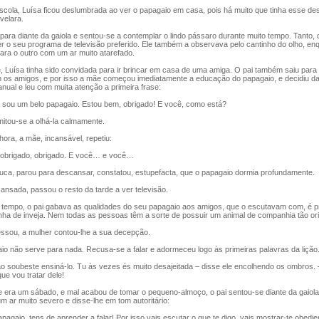
cola, Luísa ficou deslumbrada ao ver o papagaio em casa, pois há muito que tinha esse de
velara.
ra diante da gaiola e sentou-se a contemplar o lindo pássaro durante muito tempo. Tanto, 
 o seu programa de televisão preferido. Ele também a observava pelo cantinho do olho, en
ara o outro com um ar muito atarefado.
 Luísa tinha sido convidada para ir brincar em casa de uma amiga. O pai também saiu para 
m os amigos, e por isso a mãe começou imediatamente a educação do papagaio, e decidiu dar
manual e leu com muita atenção a primeira frase:
sou um belo papagaio. Estou bem, obrigado! E você, como está?
itou-se a olhá-la calmamente.
ra, a mãe, incansável, repetiu:
obrigado, obrigado. E você… e você…
ca, parou para descansar, constatou, estupefacta, que o papagaio dormia profundamente.
nsada, passou o resto da tarde a ver televisão.
empo, o pai gabava as qualidades do seu papagaio aos amigos, que o escutavam com, é p
nha de inveja. Nem todas as pessoas têm a sorte de possuir um animal de companhia tão ori
ou, a mulher contou-lhe a sua decepção.
o não serve para nada. Recusa-se a falar e adormeceu logo às primeiras palavras da lição
 soubeste ensiná-lo. Tu às vezes és muito desajeitada – disse ele encolhendo os ombros.
e vou tratar dele!
 era um sábado, e mal acabou de tomar o pequeno-almoço, o pai sentou-se diante da gaiola
 ar muito severo e disse-lhe em tom autoritário:
gaio, tens de aprender a falar! Por isso vais escutar o que te digo, vais mostrar-te obedien