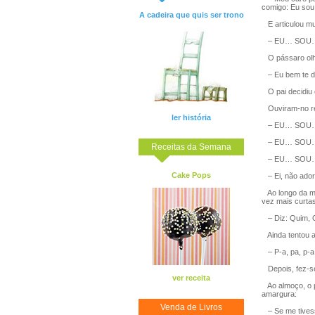
comigo: Eu sou 
A cadeira que quis ser trono
E articulou mu
– EU… SOU…
O pássaro olho
– Eu bem te di
O pai decidiu c
Ouviram-no rep
ler história
– EU… SOU…
– EU… SOU…
Receitas da Semana
– EU… SOU…
Cake Pops
– Ei, não adorm
Ao longo da man
vez mais curtas
– Diz: Quim, 
Ainda tentou a
– P-a, pa, p-a,
Depois, fez-se 
ver receita
Ao almoço, o p
amargura:
Venda de Livros
– Se me tivess