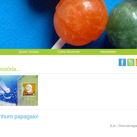
Quem Somos
Como Anunciar
Newsletter
stória...
nhum papagaio!
[Ler / Descarrega