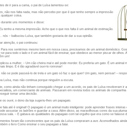
s de ir para a cama, o pai de Luísa lamentou-se:
s, não nos falta nada, mas não percebo por que é que tenho sempre a impressão
a qualquer coisa.
durante uns momentos e disse:
u tenho a mesma impressão. Acho que o que nos falta é um animal de estimação.
 nós – balbuciou Luísa, que também gostaria de dar a sua opinião.
r atenção, o pai continuou:
Para nos sentirmos mesmo bem em nossa casa, precisamos de um animal doméstico. Gos
-se para todo o lado e é um animal fácil de ensinar, que obedece ao menor piscar de olhos. A
têm um!
plicou a mulher. – Um cão cheira mal e até pode morder. Eu preferia um gato. É um animal 
ais limpo. E é tão agradável ouvi-lo ronronar!
não se pode passeá-lo de trela e um gato só faz o que quer! Um gato, nem pensar! – respo
 Luísa, mas não continua porque ninguém a escuta.
e, como ainda não tinham conseguido chegar a um acordo, os pais de Luísa resolveram ir 
pecialista, um comerciante de animais. Passaram em revista todos os animais de companhi
onseguir tomar uma decisão.
os ouvir, o dono da loja sugeriu-lhes um papagaio.
ala até é original! O papagaio é um animal muito inteligente: pode aprender frases inteiras 
Pode assustar os ladrões e guardar a casa. Além disso, as maravilhosas cores da sua plum
 vossa sala. – E gabava as qualidades do papagaio com tal orgulho que era como se falasse d
ntos foram tão convincentes que os pais da Luísa compraram a ave. Aconselhados ainda
ambém o livro Como ensinar o seu papagaio a falar.