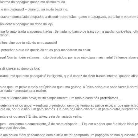
palerma do papagaio quase me deixou mudo.
é um papagaio! – disse Luísa muito baixinho.
tavam demasiado ocupados a discutir sobre cães, gatos e papagaios, para lhe prestarem 
o levar o papagaio ao dono da loja.
a foi autorizada a acompanhá-los. Sentada no banco de trás, com a gaiola nos joelhos, olh
etindo:
hes digo que tu não és um papagaio!
erceber o que ela queria dizer, os pais mandaram-na calar:
ega! Nós também estamos muito desiludidos, por isso não digas mais nada! Já temos aborr
dirigiu-se ao dono da loja:
ntiu-me que este papagaio é inteligente, que é capaz de dizer frases inteiras, quando afina
do que um peixe e mais estúpido do que uma galinha. A única coisa que sabe fazer é dormir
ar nada – acrescenta a mulher.
 tolo ou demasiado novo, muito simplesmente. Em todo o caso nós preferíamos…
enta e cinco anos! – replicou o vendedor, sem dar tempo ao pai de explicar que queria tr
ote ou, por que não, um gato siamês. Os pais de Luísa olharam um para o outro, surpreend
ta e cinco anos? Então, talvez seja demasiado velho.
m – exclamou o comerciante, já de rosto crispado. – Fiquem a saber que é a idade ideal pa
ntou com desdém.
e um pouco mais descansado com a ideia de ter comprado um papagaio de boa qualidade. 