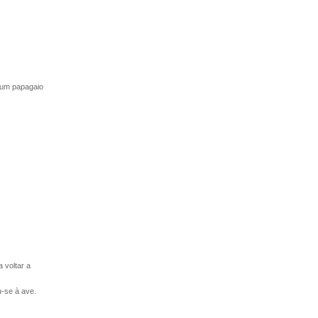
 um papagaio
 voltar a
u-se à ave.