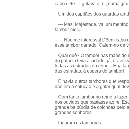
cabo dele — gritava o rei, numa gran
Um dos capitães dos guardas ainda
— Mas, Majestade, vai um menino c
tambor-mor...
— Não me interessa! Dêem cabo de
esse tambor danado. Calem-no de v
Qual quê? O tambor nas mãos do men
do palácio leva à cidade, já atraves
todas as estradas do reino... Ena ta
das estradas, à espera do tambor!
E havia outros tambores que respon
não era a solução e a gritar qual dev
Com tanto tambor no reino a fazer 
nos ouvidos que bastasse ao rei Esc
grande balbúrdia de colchões pelo a
grandes senhores.
Ficaram os tambores.