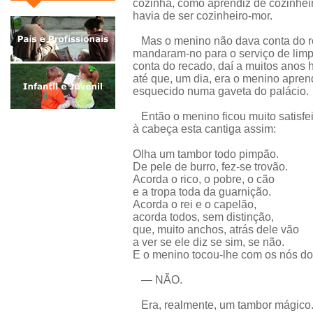
cozinha, como aprendiz de cozinheir
havia de ser cozinheiro-mor.
Mas o menino não dava conta do re
mandaram-no para o serviço de limp
conta do recado, daí a muitos anos h
até que, um dia, era o menino aprend
esquecido numa gaveta do palácio.
Então o menino ficou muito satisfei
à cabeça esta cantiga assim:
Olha um tambor todo pimpão.
De pele de burro, fez-se trovão.
Acorda o rico, o pobre, o cão
e a tropa toda da guarnição.
Acorda o rei e o capelão,
acorda todos, sem distinção,
que, muito anchos, atrás dele vão
a ver se ele diz se sim, se não.
E o menino tocou-lhe com os nós do
— NÃO.
Era, realmente, um tambor mágico