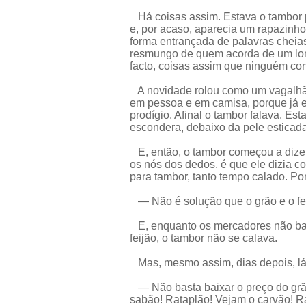
Há coisas assim. Estava o tambor 
e, por acaso, aparecia um rapazinh
forma entrançada de palavras cheia
resmungo de quem acorda de um lon
facto, coisas assim que ninguém con
A novidade rolou como um vagalhão 
em pessoa e em camisa, porque já er
prodígio. Afinal o tambor falava. Es
escondera, debaixo da pele esticada
E, então, o tambor começou a dizer
os nós dos dedos, é que ele dizia c
para tambor, tanto tempo calado. Po
— Não é solução que o grão e o fei
E, enquanto os mercadores não baix
feijão, o tambor não se calava.
Mas, mesmo assim, dias depois, lá
— Não basta baixar o preço do grão
sabão! Rataplão! Vejam o carvão! Ra