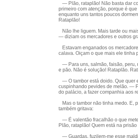
— Plão, rataplão! Não basta dar co
primeiro com atenção, porque é que 
enquanto uns tantos poucos dormem
Rataplão!
Não lhe liguem. Mais tarde ou mais
— diziam os mercadores e outros gr
Estavam enganados os mercadores 
calava. Oiçam o que mais ele tinha p
— Para uns, salmão, faisão, peru, m
e pão. Não é solução! Rataplão. Rat
— O tambor está doido. Que quer e
cuspinhando pevides de melão. — Po
do palácio, a fazer companhia aos r
Mas o tambor não tinha medo. E, por
também gritava:
— É valentão fracalhão o que mete 
Plão, rataplão! Quem está na prisão
— Guardas, fuzilem-me esse maldit