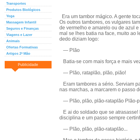
Transportes
Produtos Biológicos
Era um tambor mágico. A gente toca
Yoga
Os outros tambores, os vulgares ta
Massagem Infantil
de vermelho e amarelo ou de azul e c
Seguros e Finanças
mal se lhes batia na face, muito ao
Viagens e Lazer
dedo diziam logo:
Animais
Ofertas Formativas
— Plão
Artigos 2ª Mão
Batia-se com mais força e mais vez
Publicidade
— Plão, rataplão, plão, pião!
Eram tambores a sério. Serviam par
nas marchas, a marcarem o passo d
— Plão, plão, plão-rataplão Plão-plã
E ai do soldado que se atrasasse! E
disciplina e um passo sempre certin
— Plão, plão, plão-rataplão...