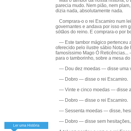
Mas o tambor da nossa história, o ta
parecia mudo. Nem pião, nem plam, 
dizia nada, absolutamente nada.
Comprara-o o rei Escamiro num lei
governantes e andava por isso em g
sótãos do reino. E comprara-o por b
— Este tambor mágico pertenceu a Br
oferecido pelo ilustre sábio Nota d
famosíssimo Mago Ó Reticências... 
para o tamborinho, sobre a mesa do 
— Dou dez moedas — disse uma v
— Dobro — disse o rei Escamiro.
— Vinte e cinco moedas — disse 
— Dobro — disse o rei Escamiro.
— Sessenta moedas — disse, hesita
— Dobro — disse sem hesitações, o
Ler uma História