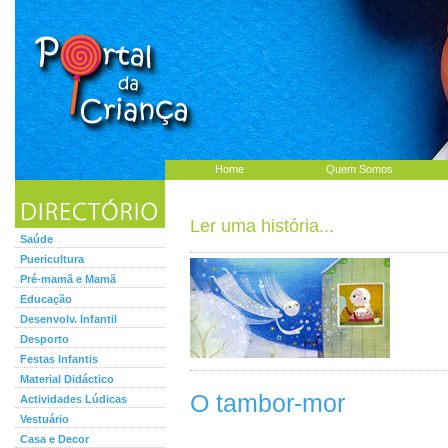
Home
Quem Somos
Ler uma história...
Saúde
Puericultura
Pré-mamã e Mamã
Educação
Desenvolv. Infantil
Desporto
Festas Infantis
Material Didáctico
O tambor-mor
Actividades Lúdicas
Vestuário
Casa e Decor