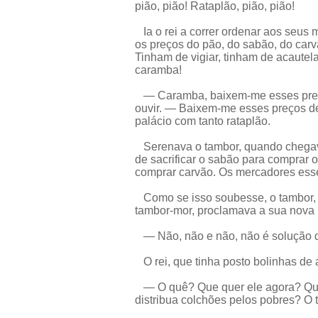
pião, pião! Rataplão, pião, pião!
Ia o rei a correr ordenar aos seus m
os preços do pão, do sabão, do carv
Tinham de vigiar, tinham de acautel
caramba!
— Caramba, baixem-me esses preços
ouvir. — Baixem-me esses preços de
palácio com tanto rataplão.
Serenava o tambor, quando chegava 
de sacrificar o sabão para comprar o
comprar carvão. Os mercadores es
Como se isso soubesse, o tambor, 
tambor-mor, proclamava a sua nova
— Não, não e não, não é solução 
O rei, que tinha posto bolinhas de a
— O quê? Que quer ele agora? Que
distribua colchões pelos pobres? O 