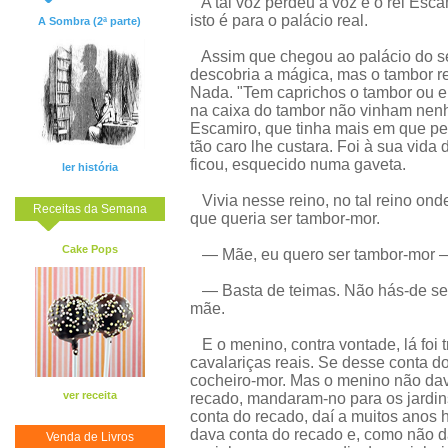
A tal voz perdeu a voz e o rei Esca
isto é para o palácio real.
A Sombra (2ª parte)
Assim que chegou ao palácio do seu 
descobria a mágica, mas o tambor r
Nada. "Tem caprichos o tambor ou e
na caixa do tambor não vinham nenh
Escamiro, que tinha mais em que pe
tão caro lhe custara. Foi à sua vida 
ficou, esquecido numa gaveta.
ler história
Vivia nesse reino, no tal reino ond
Receitas da Semana
que queria ser tambor-mor.
Cake Pops
— Mãe, eu quero ser tambor-mor — 
— Basta de teimas. Não hás-de ser
mãe.
E o menino, contra vontade, lá foi 
cavalariças reais. Se desse conta do
cocheiro-mor. Mas o menino não dav
ver receita
recado, mandaram-no para os jardins
conta do recado, daí a muitos anos 
dava conta do recado e, como não 
Venda de Livros