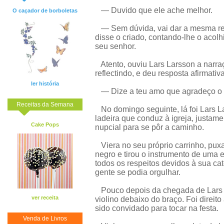
— Duvido que ele ache melhor.
O caçador de borboletas
— Sem dúvida, vai dar a mesma res
disse o criado, contando-lhe o acol
seu senhor.
Atento, ouviu Lars Larsson a narra
reflectindo, e deu resposta afirmativa
ler história
— Dize a teu amo que agradeço o co
Receitas da Semana
No domingo seguinte, lá foi Lars La
ladeira que conduz à igreja, justam
Cake Pops
nupcial para se pôr a caminho.
Viera no seu próprio carrinho, puxa
negro e tirou o instrumento de uma 
todos os respeitos devidos à sua ca
gente se podia orgulhar.
Pouco depois da chegada de Lars L
ver receita
violino debaixo do braço. Foi direit
sido convidado para tocar na festa.
Venda de Livros