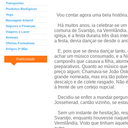
Transportes
Produtos Biológicos
Vou contar agora uma bela história
Yoga
Massagem Infantil
Há muitos anos, ia celebrar-se um
Seguros e Finanças
comuna de Svarstjo, na Vermlândia.
Viagens e Lazer
igreja, e a festa duraria três dias in
Animais
a festa, devia dançar-se desde o an
Ofertas Formativas
Artigos 2ª Mão
E, pois que se devia dançar tanto, 
achar um músico consumado, e a Nils
Publicidade
camponês que casava a filha, atorm
preparativos. Quanto ao músico que 
preço algum. Chamava-se João Oste
grande nomeada, mas era tão pobre,
descalço e de colete rasgado. Não é
à frente de um cortejo nupcial.
Decidiu-se enfim a mandar pergunta
Josseherad, cantão vizinho, se estav
Sem um instante de hesitação, res
Svarstjo, enquanto houvesse naque
Vermlândia. Visto que tinham aque