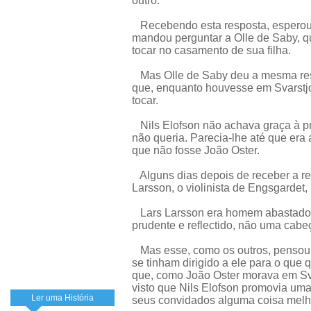
outro.
Recebendo esta resposta, esperou Ni
mandou perguntar a Olle de Saby, q
tocar no casamento de sua filha.
Mas Olle de Saby deu a mesma resp
que, enquanto houvesse em Svarstjo
tocar.
Nils Elofson não achava graça à p
não queria. Parecia-lhe até que era
que não fosse João Oster.
Alguns dias depois de receber a res
Larsson, o violinista de Engsgardet
Lars Larsson era homem abastado, p
prudente e reflectido, não uma cab
Mas esse, como os outros, pensou 
se tinham dirigido a ele para o que 
que, como João Oster morava em Svar
visto que Nils Elofson promovia uma 
Ler uma História
seus convidados alguma coisa melho