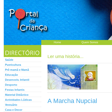
Home
Quem Somos
Ler uma história...
Saúde
Puericultura
Pré-mamã e Mamã
Educação
Desenvolv. Infantil
Desporto
Festas Infantis
Material Didáctico
A Marcha Nupcial
Actividades Lúdicas
Vestuário
Casa e Decor