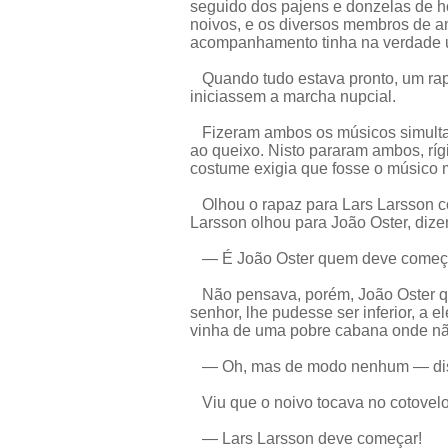
seguido dos pajens e donzelas de ho
noivos, e os diversos membros de a
acompanhamento tinha na verdade 
Quando tudo estava pronto, um rapa
iniciassem a marcha nupcial.
Fizeram ambos os músicos simulta
ao queixo. Nisto pararam ambos, ríg
costume exigia que fosse o músico ma
Olhou o rapaz para Lars Larsson c
Larsson olhou para João Oster, dize
— É João Oster quem deve começ
Não pensava, porém, João Oster qu
senhor, lhe pudesse ser inferior, a 
vinha de uma pobre cabana onde não
— Oh, mas de modo nenhum — diss
Viu que o noivo tocava no cotovelo
— Lars Larsson deve começar!