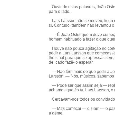
Ouvindo estas palavras, João Oster
para o lado.
Lars Larsson não se moveu; ficou n
si. Contudo, também não levantou o 
— É João Oster quem deve começar
homem habituado a fazer o que quer
Houve não pouca agitação no cortej
pedir a Lars Larsson que começasse.
lhe sinal para que se apressas sem; 
delicado fazê-lo esperar.
— Não têm mais do que pedir a Jo
Larsson. — Nós, músicos, sabemos q
— Pode ser que assim seja — rep
achamos que és tu, Lars Larsson, o 
Cercavam-nos todos os convidado
— Mas começai — diziam — o pastor 
a gente.