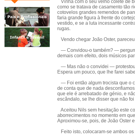
Vinha com o seu velho colete de bu
como se tratava de casamento tão ri
cotovelos grandes remendos de pano
faria grande figura à frente do cort
vestido, e se a luta incessante cont
rugas.
Vendo chegar João Oster, pareceu 
— Convidou-o também? — perguntou
demais com efeito, dois músicos pa
— Mas não o convidei — protestou 
Espera um pouco, que lhe farei sabe
— Foi então algum trocista que o c
de conta que de nada desconfiamos 
que ele é arrebatado de génio, e nã
escândalo, se lhe disser que não fo
Aceitou Nils sem hesitação este co
aborrecimentos no momento em que o
Aproximou-se, pois, de João Oster 
Feito isto, colocaram-se ambos os mú