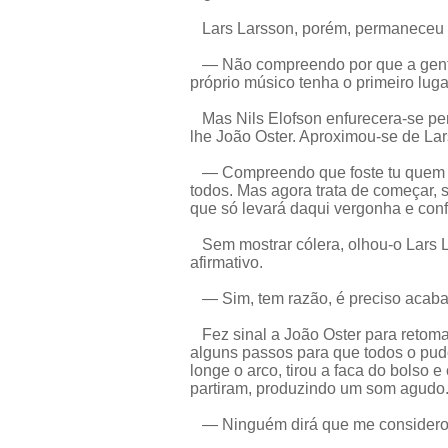
Lars Larsson, porém, permaneceu a
— Não compreendo por que a gente 
próprio músico tenha o primeiro luga
Mas Nils Elofson enfurecera-se per
lhe João Oster. Aproximou-se de Lar
— Compreendo que foste tu quem ch
todos. Mas agora trata de começar, 
que só levará daqui vergonha e con
Sem mostrar cólera, olhou-o Lars L
afirmativo.
— Sim, tem razão, é preciso acabar
Fez sinal a João Oster para retomar
alguns passos para que todos o pud
longe o arco, tirou a faca do bolso 
partiram, produzindo um som agudo
— Ninguém dirá que me considero a