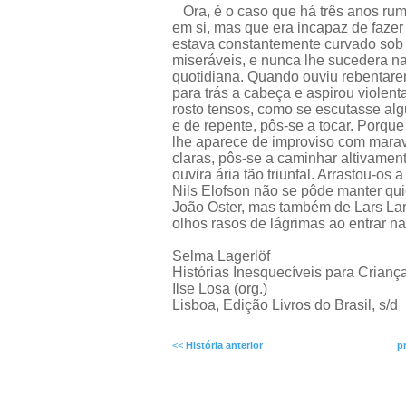
Ora, é o caso que há três anos rumi
em si, mas que era incapaz de fazer 
estava constantemente curvado sob
miseráveis, e nunca lhe sucedera n
quotidiana. Quando ouviu rebentarem
para trás a cabeça e aspirou violen
rosto tensos, como se escutasse alg
e de repente, pôs-se a tocar. Porque
lhe aparece de improviso com maravi
claras, pôs-se a caminhar altivament
ouvira ária tão triunfal. Arrastou-os 
Nils Elofson não se pôde manter qui
João Oster, mas também de Lars Lar
olhos rasos de lágrimas ao entrar na 
Selma Lagerlöf
Histórias Inesquecíveis para Crianç
Ilse Losa (org.)
Lisboa, Edição Livros do Brasil, s/d
<<
História anterior
p