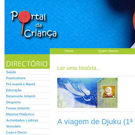
Home
Quem Somos
Ler uma história...
Saúde
Puericultura
Pré-mamã e Mamã
Educação
Desenvolv. Infantil
Desporto
Festas Infantis
Material Didáctico
A viagem de Djuku (1ª 
Actividades Lúdicas
Vestuário
Casa e Decor