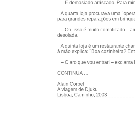
– É demasiado arriscado. Para mim 
A quarta loja procurava uma "opera
para grandes reparações em brinque
– Oh, isso é muito complicado. Ta
desolada.
A quinta loja é um restaurante ch
à mão explica: "Boa cozinheira? Ent
– Claro que vou entrar! – exclama l
CONTINUA …
Alain Corbel
A viagem de Djuku
Lisboa, Caminho, 2003