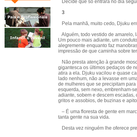
Decide que só entrará no dia segui
3
Pela manhã, muito cedo, Djuku entr
Alguém, todo vestido de amarelo, l
Um pouco mais adiante, um conduto
alegremente enquanto faz manobras
impressão de que caminha sobre ter
Não presta atenção à grande mosc
gigantesca os últimos pedaços de noi
atira a ela. Djuku vacilou e quase 
lado nenhum, não a levasse em uma
de mulheres que se precipitam para o
esquerda, sem nexo, embrenham-se n
adiante, sobem e descem escadas, c
gritos e assobios, de buzinas e apito
– É uma floresta de gente em march
tanta gente na sua vida.
Desta vez ninguém lhe oferece pre