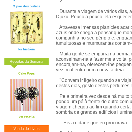
2
O pão dos outros
Durante a viagem de vários dias, 
Djuku. Pouco a pouco, ela esquecerá
Atravessa imensas planícies acari
azuis onde chega a pensar que morrer
companhia no seu périplo e, enqua
tumultuosas e murmurantes contam-lh
ler história
Muita gente se empurra na berma da
aconselham-na a fazer meia volta, po
Receitas da Semana
encorajam-na, oferecem-lhe pequena
vez, mal entra numa nova aldeia.
Cake Pops
"Convém ir ligeiro quando se viaja",
destes dias, gosto destes perfumes 
Pela primeira vez desde há muito t
pondo um pé à frente do outro com 
viagem chegou ao fim quando certa n
sombria de grandes edifícios ilumina
ver receita
– Eis a cidade que eu procurava –
Venda de Livros