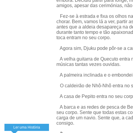
embora. Decidiu partir para longe, m
amigos, apesar das cerimónias, não 
Fez-se à estrada e fixa os olhos na 
chorar. Bem, vamos lá a ver, partir 
antes que a aldeia desapareça na de
durante tanto tempo e tão apaixona
toca entram no seu corpo.
Agora sim, Djuku pode pôr-se a ca
A velha guitarra de Quecuto entra 
músicas tantas vezes ouvidas.
A palmeira inclinada e o embondeir
O caldeirão de Nhô-Nhô entra no s
A casa de Pepito entra no seu corp
A barca e as redes de pesca de Be
seu corpo. Sente que todas estas c
carga de um navio. Sente que, a cad
consigo.
Ler uma História