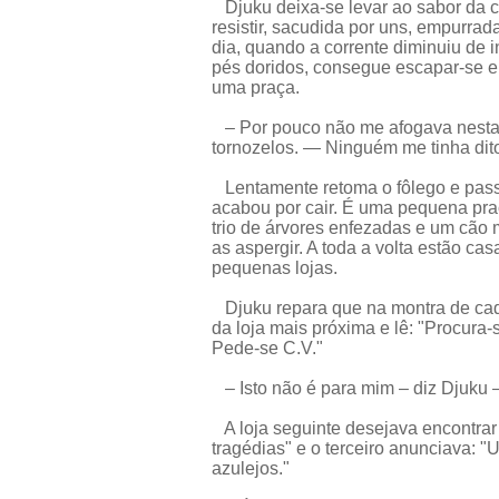
Djuku deixa-se levar ao sabor da c
resistir, sacudida por uns, empurrad
dia, quando a corrente diminuiu de 
pés doridos, consegue escapar-se e
uma praça.
– Por pouco não me afogava nesta 
tornozelos. — Ninguém me tinha dit
Lentamente retoma o fôlego e passe
acabou por cair. É uma pequena pra
trio de árvores enfezadas e um cão 
as aspergir. A toda a volta estão c
pequenas lojas.
Djuku repara que na montra de ca
da loja mais próxima e lê: "Procur
Pede-se C.V."
– Isto não é para mim – diz Djuku –
A loja seguinte desejava encontra
tragédias" e o terceiro anunciava: "
azulejos."