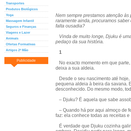
Transportes
Produtos Biológicos
Nem sempre prestamos atenção às 
Yoga
raramente ainda, procuramos saber q
Massagem Infantil
falta ousadia?
Seguros e Finanças
Viagens e Lazer
Vinda de muito longe, Djuku é uma
Animais
pedaço da sua história.
Ofertas Formativas
Artigos 2ª Mão
1
Publicidade
No exacto momento em que parte, D
deixa a sua aldeia.
Desde o seu nascimento até hoje, 
pequena aldeia à beira da savana. E
desconhecido. Do mesmo modo, tod
– Djuku? É aquela que sabe assobi
– Quando há por aqui almoço de fe
faz: ela conhece todas as receitas e
É verdade que Djuku cozinha galin