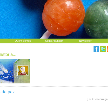
Quem Somos
Como Anunciar
Newsletter
stória...
 da paz
[Ler / Descarrega