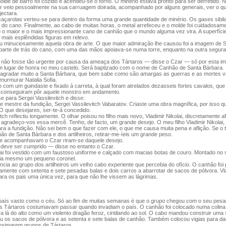
lde de barro foi cozido e acendeu-se o forno. O minério estava pronto para ser derretido. N
ar veio pessoalmente na sua carruagem doirada, acompanhado por alguns generais, ver o qu
jectara.
çarolas verteu-se para dentro da forma uma grande quantidade de minério. Os gases sibil
 do cano. Finalmente, ao cabo de muitas horas, o metal arrefeceu e o molde foi cuidadosame
 o maior e o mais impressionante cano de canhão que o mundo alguma vez vira. A superfíci
mais esplêndidas figuras em relevo.
u minuciosamente aquela obra de arte. O que maior admiração lhe causou foi a imagem de 
arte de trás do cano, com uma das mãos apoiava-se numa torre, enquanto na outra segu
não fosse tão urgente por causa da ameaça dos Tártaros — disse o Czar — só por esta i
um lugar de honra no meu castelo. Será baptizado com o nome de Canhão de Santa Bárbara.
 agradar muito a Santa Bárbara, que bem sabe como são amargas as guerras e as mortes v
murmurar Natalia Sofia.
o com um guindaste e fixado à carreta, à qual foram atrelados dezasseis fortes cavalos, que
 conseguiram pôr aquele monstro em andamento.
e para Sergei Vassilevitch e disse:
mestre da fundição, Sergei Vassilevitch Vabaratov. Criaste uma obra magnífica, por isso qu
O que desejares, ser-te-á concedido.
tch reflectiu longamente. O olhar poisou no filho mais novo, Vladimir Nikolai, discretamente a
gradeço-vos essa mercê. Tenho, de facto, um grande desejo. O meu filho Vladimir Nikolai, 
ra a fundição. Não sei bem o que fazer com ele, o que me causa muita pena e aflição. Se o 
ão de Santa Bárbara e dos artilheiros, retirar-me-íeis um grande peso.
e acompanhavam o Czar riram-se daquele desejo.
deve ser cumprido — disse no entanto o Czar.
lai foi vestido com um faustoso uniforme e calçado com macias botas de couro. Montado no 
ia mesmo um pequeno coronel.
encia ao grupo dos artilheiros um velho cabo experiente que percebia do ofício. O canhão foi
mente com setenta e sete pesadas balas e dois carros a abarrotar de sacos de pólvora. Vla
ara os pais uma única vez, para que não lhe vissem as lágrimas.
país vasto como o céu. Só ao fim de muitas semanas é que o grupo chegou com o seu pes
os Tártaros costumavam passar quando invadiam o país. O canhão foi colocado numa colin
a lá do alto como um violento dragão feroz, cintilando ao sol. O cabo mandou construir uma s
 os sacos de pólvora e as setenta e sete balas de canhão. Também colocou vigias para da
oximarem grupos de Tártaros.