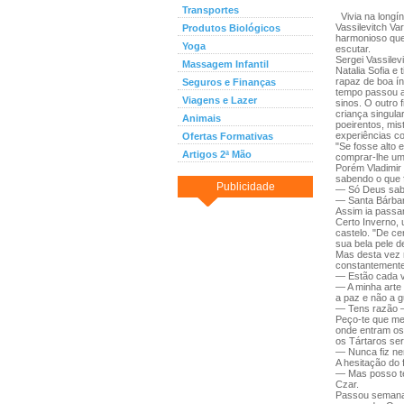
Transportes
Vivia na longí
Vassilevitch Va
Produtos Biológicos
harmonioso que
Yoga
escutar.
Sergei Vassile
Massagem Infantil
Natalia Sofia e
rapaz de boa ín
Seguros e Finanças
tempo passou a
Viagens e Lazer
sinos. O outro f
criança singular
Animais
poeirentos, mis
experiências co
Ofertas Formativas
"Se fosse alto 
Artigos 2ª Mão
comprar-lhe um
Porém Vladimir 
sabendo o que f
Publicidade
— Só Deus sabe
— Santa Bárbara
Assim ia passa
Certo Inverno,
castelo. "De ce
sua bela pele 
Mas desta vez n
constantemente
— Estão cada v
— A minha arte
a paz e não a g
— Tens razão —
Peço-te que me
onde entram os 
os Tártaros ser
— Nunca fiz ne
A hesitação do 
— Mas posso te
Czar.
Passou semanas