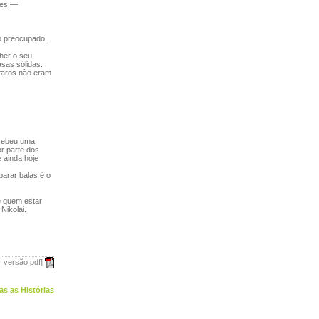
tes —
o preocupado.
her o seu
sas sólidas.
rtaros não eram
ecebeu uma
r parte dos
 ainda hoje
parar balas é o
de quem estar
Nikolai.
r versão pdf]
as as Histórias