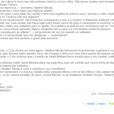
de cultivar a terra mas não podemos fazê-lo com as mãos. Não temos arados nem semen
ncipe Tártaro.
-se depressa. — prometeu Vladimir Nikolai.
uarenta e nove balas para fabricar arados.
 com vinte e uma balas de canhão e nem uma migalha de pólvora seca," pensou o cabo, muit
 os Tártaros não nos ataquem."
m em tal pensavam. Na Primavera, começaram a arar e a semear, e finalmente puderam col
 Mas nas suas tendas não havia lugar para tantos sacos de grão e começaram a construir ca
ai deu ordem aos soldados para os ajudar. Os soldados acabaram por reconhecer que os Tá
es como tinham pensado. Alguns chegaram até a casar-se com bonitas mulheres tártaras.
 assaltavam as aldeias? — perguntavam de vez em quando os soldados.
e e a necessidade que nos obrigaram — responderam.
ssaram que fora também o gosto pela aventura.
anos, o Czar enviou um mensageiro. Vladimir Nikolai Varbaratov foi promovido a general e r
o, pois durante todos aqueles anos não chegara a Moscovo uma única queixa de ataques po
tarde, o Czar ordenou que o canhão de Santa Bárbara fosse levado para o seu castelo, onde
escolheram então Santa Bárbara para sua padroeira, pois um canhão que nunca tenha de dis
a maioria dos soldados…
Vladimir Nikolai à corte e nomeou-o seu conselheiro.
itch Varbaratov e a esposa, Natalia Sofia, estavam felizes com os dois filhos e não sabiam 
, se do robusto fundidor de sinos, Leonid Michail, se do inteligente fundador da paz, Vladimir 
rn
bus, 2004
aptação)
[Ler / Descarrega
<<
voltar
|
topo
|
Tod