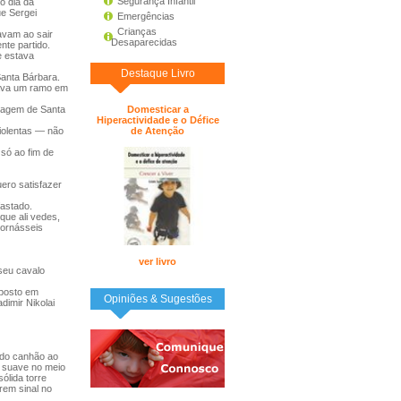
Segurança Infantil
o dia da
e Sergei
Emergências
Crianças
avam ao sair
Desaparecidas
nte partido.
e estava
Destaque Livro
Santa Bárbara.
rava um ramo em
magem de Santa
Domesticar a
Hiperactividade e o Défice
iolentas — não
de Atenção
 só ao fim de
ero satisfazer
fastado.
que ali vedes,
tornásseis
ver livro
seu cavalo
 posto em
Opiniões & Sugestões
dimir Nikolai
ado canhão ao
a suave no meio
ólida torre
rem sinal no