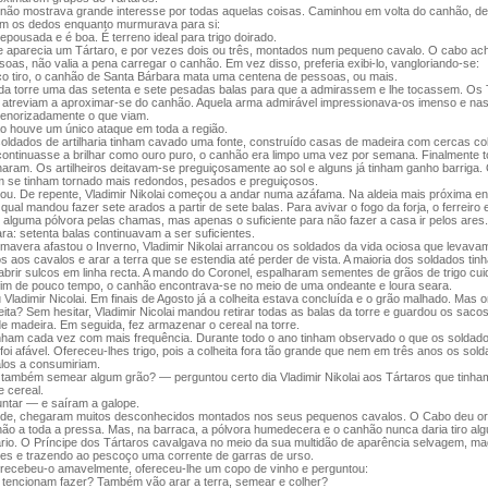
ai não mostrava grande interesse por todas aquelas coisas. Caminhou em volta do canhão, d
om os dedos enquanto murmurava para si:
repousada e é boa. É terreno ideal para trigo doirado.
 aparecia um Tártaro, e por vezes dois ou três, montados num pequeno cavalo. O cabo ac
oas, não valia a pena carregar o canhão. Em vez disso, preferia exibi-lo, vangloriando-se:
 tiro, o canhão de Santa Bárbara mata uma centena de pessoas, ou mais.
da torre uma das setenta e sete pesadas balas para que a admirassem e lhe tocassem. Os 
e atreviam a aproximar-se do canhão. Aquela arma admirável impressionava-os imenso e na
enorizadamente o que viam.
o houve um único ataque em toda a região.
soldados de artilharia tinham cavado uma fonte, construído casas de madeira com cercas co
continuasse a brilhar como ouro puro, o canhão era limpo uma vez por semana. Finalmente 
naram. Os artilheiros deitavam-se preguiçosamente ao sol e alguns já tinham ganho barriga
 se tinham tornado mais redondos, pesados e preguiçosos.
ou. De repente, Vladimir Nikolai começou a andar numa azáfama. Na aldeia mais próxima e
 qual mandou fazer sete arados a partir de sete balas. Para avivar o fogo da forja, o ferreiro
alguma pólvora pelas chamas, mas apenas o suficiente para não fazer a casa ir pelos ares.
ra: setenta balas continuavam a ser suficientes.
imavera afastou o Inverno, Vladimir Nikolai arrancou os soldados da vida ociosa que levav
os aos cavalos e arar a terra que se estendia até perder de vista. A maioria dos soldados tin
abrir sulcos em linha recta. A mando do Coronel, espalharam sementes de grãos de trigo c
 fim de pouco tempo, o canhão encontrava-se no meio de uma ondeante e loura seara.
Vladimir Nicolai. Em finais de Agosto já a colheita estava concluída e o grão malhado. Mas 
ita? Sem hesitar, Vladimir Nicolai mandou retirar todas as balas da torre e guardou os saco
e madeira. Em seguida, fez armazenar o cereal na torre.
nham cada vez com mais frequência. Durante todo o ano tinham observado o que os soldado
i foi afável. Ofereceu-lhes trigo, pois a colheita fora tão grande que nem em três anos os sol
los a consumiriam.
ambém semear algum grão? — perguntou certo dia Vladimir Nikolai aos Tártaros que tinha
 cereal.
tar — e saíram a galope.
rde, chegaram muitos desconhecidos montados nos seus pequenos cavalos. O Cabo deu o
hão a toda a pressa. Mas, na barraca, a pólvora humedecera e o canhão nunca daria tiro a
ário. O Príncipe dos Tártaros cavalgava no meio da sua multidão de aparência selvagem, ma
les e trazendo ao pescoço uma corrente de garras de urso.
i recebeu-o amavelmente, ofereceu-lhe um copo de vinho e perguntou:
 tencionam fazer? Também vão arar a terra, semear e colher?