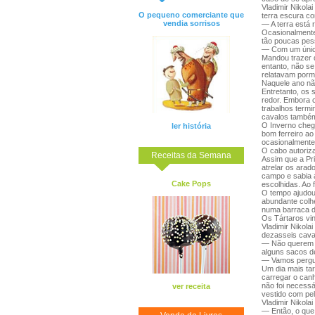
Vladimir Nikol
O pequeno comerciante que
terra escura c
vendia sorrisos
— A terra está 
Ocasionalmente
tão poucas pess
— Com um único
Mandou trazer 
entanto, não s
relatavam porm
Naquele ano nã
Entretanto, os 
redor. Embora 
trabalhos termi
cavalos também
O Inverno cheg
ler história
bom ferreiro ao
ocasionalmente 
O cabo autoriza
Receitas da Semana
Assim que a Pr
atrelar os arad
campo e sabia 
Cake Pops
escolhidas. Ao
O tempo ajudou 
abundante colhe
numa barraca d
Os Tártaros vi
Vladimir Nikola
dezasseis cava
— Não querem t
alguns sacos de
— Vamos pergun
Um dia mais ta
carregar o can
não foi necess
ver receita
vestido com pe
Vladimir Nikola
— Então, o que