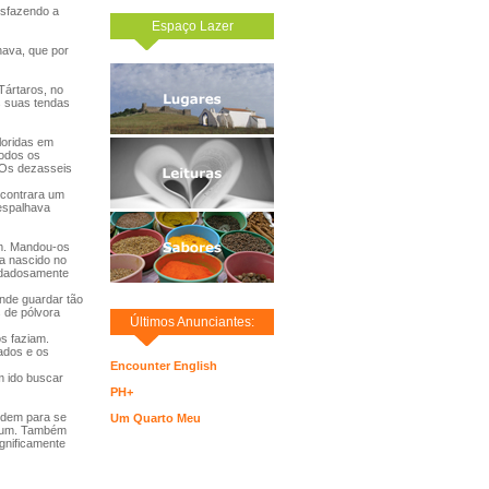
esfazendo a
Espaço Lazer
hava, que por
Tártaros, no
s suas tendas
loridas em
todos os
. Os dezasseis
ncontrara um
 espalhava
am. Mandou-os
ha nascido no
uidadosamente
onde guardar tão
s de pólvora
Últimos Anunciantes:
s faziam.
dados e os
Encounter English
m ido buscar
PH+
rdem para se
Um Quarto Meu
lgum. Também
gnificamente