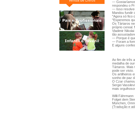
Venda de Livros
— Gostaríamos 
respondeu o Prí
— Isso resolve
Mandou fundir q
"Agora só fico
"Esperemos que
Os Tártaros ne
próprio cereal.
Vladimir Nikol
tão assustador
— Porque é que
— Foram a fom
E alguns confe
Ao fim de três 
medalha de our
Tártaros. Mais 
pode ser visto.
Os artilheiros 
sonho de paz d
O Czar chamou 
Sergei Vassilev
mais orgulhosos
Willi Fährmann
Folget dem Ste
München, Omni
(Tradução e ad