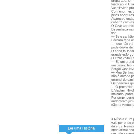
preparado. O mo
fundição, o Cz
Vassilevitch pro
Com enormes ca
pelas aberturas
Apareceu então
coberta com as 
O Czar aprecio
Desenhada na p
flor.
— Se o canhão 
Bárbara teria 
— Isso não vai
pôde deixar de 
O cano foi içad
grande esforço
O Czar voltou-s
— És um grande 
um desejo teu. 
Sergei Vassilevi
— Meu Senhor, a
não é dotado pa
coronel do canh
Os generais qu
— O prometido 
E Vladimir Niko
malhado, parec
Por sorte, pert
andamento junta
não se voltou p
A Rússia é um 
vale por onde 
da erva. Reinav
Ler uma História
onde armazenou
caso de se apr