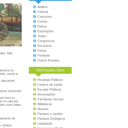
Ateliers
Cinema
Concertos
Contos
Dança
Exposições
Teatro
Congressos
Encontros
Feiras
ltor. Não
Festivais
Outros Eventos
Informações Úteis
 demora no
ito, vestiu a
Hospitais Públicos
os atacavam
Centros de saúde
Escolas Públicas
 sinos anunciam
Associações
al como tu.
Farmácias Serviço
o no vale por
Bibliotecas
 das suas balas,
Museus
Parques e Jardins
ntamento do
Parques Zoológicos
Legislação
, estava