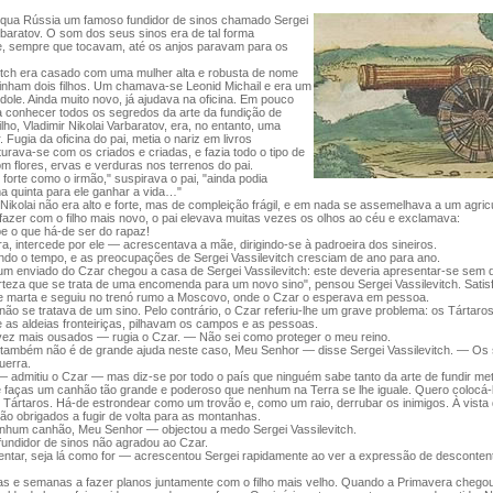
nqua Rússia um famoso fundidor de sinos chamado Sergei
rbaratov. O som dos seus sinos era de tal forma
, sempre que tocavam, até os anjos paravam para os
vitch era casado com uma mulher alta e robusta de nome
 tinham dois filhos. Um chamava-se Leonid Michail e era um
dole. Ainda muito novo, já ajudava na oficina. Em pouco
 conhecer todos os segredos da arte da fundição de
ilho, Vladimir Nikolai Varbaratov, era, no entanto, uma
. Fugia da oficina do pai, metia o nariz em livros
turava-se com os criados e criadas, e fazia todo o tipo de
m flores, ervas e verduras nos terrenos do pai.
e forte como o irmão," suspirava o pai, "ainda podia
a quinta para ele ganhar a vida…"
Nikolai não era alto e forte, mas de compleição frágil, e em nada se assemelhava a um agricu
azer com o filho mais novo, o pai elevava muitas vezes os olhos ao céu e exclamava:
 o que há-de ser do rapaz!
, intercede por ele — acrescentava a mãe, dirigindo-se à padroeira dos sineiros.
ndo o tempo, e as preocupações de Sergei Vassilevitch cresciam de ano para ano.
 um enviado do Czar chegou a casa de Sergei Vassilevitch: este deveria apresentar-se sem
rteza que se trata de uma encomenda para um novo sino", pensou Sergei Vassilevitch. Satisfe
de marta e seguiu no trenó rumo a Moscovo, onde o Czar o esperava em pessoa.
ão se tratava de um sino. Pelo contrário, o Czar referiu-lhe um grave problema: os Tártar
 as aldeias fronteiriças, pilhavam os campos e as pessoas.
ez mais ousados — rugia o Czar. — Não sei como proteger o meu reino.
 também não é de grande ajuda neste caso, Meu Senhor — disse Sergei Vassilevitch. — Os
uerra.
 admitiu o Czar — mas diz-se por todo o país que ninguém sabe tanto da arte de fundir met
 faças um canhão tão grande e poderoso que nenhum na Terra se lhe iguale. Quero colocá-l
Tártaros. Há-de estrondear como um trovão e, como um raio, derrubar os inimigos. À vista
ão obrigados a fugir de volta para as montanhas.
nhum canhão, Meu Senhor — objectou a medo Sergei Vassilevitch.
fundidor de sinos não agradou ao Czar.
ntar, seja lá como for — acrescentou Sergei rapidamente ao ver a expressão de desconte
 e semanas a fazer planos juntamente com o filho mais velho. Quando a Primavera chegou