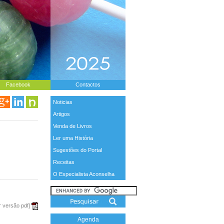
Facebook
Contactos
Noticias
Artigos
Venda de Livros
Ler uma História
Sugestões do Portal
Receitas
O Especialista Aconselha
r versão pdf]
Agenda