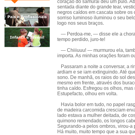
coração do samurai deu um pulo. Abr
sentada diante do grande tear, ves
negros caídos em cascata sobre os o
sorriso luminoso iluminou o seu bel
logo nos seus braços.
— Perdoa-me, — disse ele a chorar
tempo perdido, juro-te!
— Chiiiuuu! — murmurou ela, també
importa. As minhas orações foram ou
Passaram a noite a conversar, a rir
ardiam e se iam extinguindo. Até q
sono. De manhã, os raios do sol desp
mesmo em frente, através dos burac
tinha caído. Esfregou os olhos, mas 
Estupefacto, olhou em volta.
Havia bolor em tudo, no papel rasg
de madeira carcomida cresciam ervas
lado estava a mulher deitada, de co
quimono remendado, os longos cabel
Segurando-a pelos ombros, virou-a p
Há muito, muito tempo que a sua que