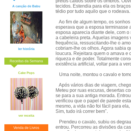
pretos caídos sobre os ombros. Ouvi
tecidos. Estendia para ela os braç
A canção de Babu
tédio por tudo aquilo que o rodeava.
Ao fim de algum tempo, os sonhos p
esperava que a esposa terminasse a
esposa aparecia diante dele, com o s
a cabeleira preta. Aquelas imagens
frequência, ressuscitando-lhe o amo
cobriam-lhe os olhos. Agora sabia 
ler história
loucura. Rejeitara quem o amava e 
riqueza e de poder. Totalmente cons
Receitas da Semana
existência artificial, voltar para a v
Cake Pops
Uma noite, montou o cavalo e tomo
Após vários dias de viagem, chego
Meteu por ruas escuras, desertas com
se para a sua antiga morada. Entrou 
verificou que o papel de parede esta
mesmo, a vida não foi fácil para ela
Sim, tudo irá correr bem".
ver receita
Prendeu o cavalo, subiu os degraus
entrou. Percorreu as divisões da cas
Venda de Livros