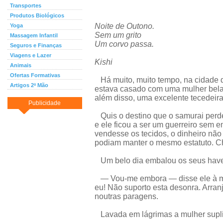
Transportes
Produtos Biológicos
Noite de Outono.
Yoga
Sem um grito
Massagem Infantil
Um corvo passa.
Seguros e Finanças
Viagens e Lazer
Kishi
Animais
Ofertas Formativas
Há muito, muito tempo, na cidade d
Artigos 2ª Mão
estava casado com uma mulher bela
além disso, uma excelente tecedeira
Publicidade
Quis o destino que o samurai perd
e ele ficou a ser um guerreiro sem 
vendesse os tecidos, o dinheiro nã
podiam manter o mesmo estatuto. C
Um belo dia embalou os seus havere
— Vou-me embora — disse ele à mu
eu! Não suporto esta desonra. Arranj
noutras paragens.
Lavada em lágrimas a mulher supl