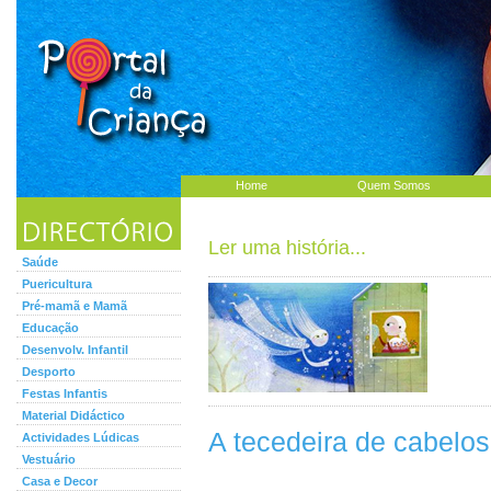
Home
Quem Somos
Ler uma história...
Saúde
Puericultura
Pré-mamã e Mamã
Educação
Desenvolv. Infantil
Desporto
Festas Infantis
Material Didáctico
A tecedeira de cabelo
Actividades Lúdicas
Vestuário
Casa e Decor