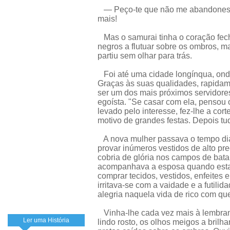
— Peço-te que não me abandones. H
mais!
Mas o samurai tinha o coração fec
negros a flutuar sobre os ombros, m
partiu sem olhar para trás.
Foi até uma cidade longínqua, onde
Graças às suas qualidades, rapida
ser um dos mais próximos servidores
egoísta. "Se casar com ela, pensou o
levado pelo interesse, fez-lhe a cor
motivo de grandes festas. Depois tu
A nova mulher passava o tempo dian
provar inúmeros vestidos de alto pr
cobria de glória nos campos de bata
acompanhava a esposa quando esta se
comprar tecidos, vestidos, enfeites e
irritava-se com a vaidade e a futil
alegria naquela vida de rico com qu
Vinha-lhe cada vez mais à lembranç
Ler uma História
lindo rosto, os olhos meigos a brilha