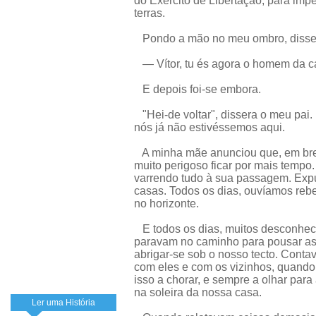
do Exército de Libertação, para imp
terras.
Pondo a mão no meu ombro, disse
— Vítor, tu és agora o homem da ca
E depois foi-se embora.
"Hei-de voltar", dissera o meu pai
nós já não estivéssemos aqui.
A minha mãe anunciou que, em brev
muito perigoso ficar por mais tempo
varrendo tudo à sua passagem. Exp
casas. Todos os dias, ouvíamos reb
no horizonte.
E todos os dias, muitos desconhec
paravam no caminho para pousar as s
abrigar-se sob o nosso tecto. Contav
com eles e com os vizinhos, quando
isso a chorar, e sempre a olhar par
na soleira da nossa casa.
Ler uma História