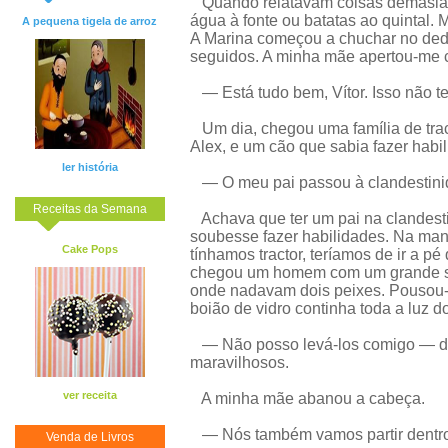
Quando relatavam coisas demasiad
água à fonte ou batatas ao quintal
A pequena tigela de arroz
A Marina começou a chuchar no dedo
seguidos. A minha mãe apertou-me 
— Está tudo bem, Vítor. Isso não 
Um dia, chegou uma família de trac
Alex, e um cão que sabia fazer habil
ler história
— O meu pai passou à clandestinid
Receitas da Semana
Achava que ter um pai na clandesti
soubesse fazer habilidades. Na manh
Cake Pops
tínhamos tractor, teríamos de ir a p
chegou um homem com um grande sac
onde nadavam dois peixes. Pousou-o
boião de vidro continha toda a luz 
— Não posso levá-los comigo — dis
maravilhosos.
ver receita
A minha mãe abanou a cabeça.
— Nós também vamos partir dentro 
Venda de Livros