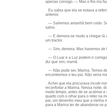
apenas consigo. — Mas o frio iria fa
Eu sabia que ela se estava a referi
anterior.
— Saíremos amanhã bem cedo. Só de
salvo.
— E demora-se muito a chegar lá a
um tractor.
— Sim, demora. Mas havemos de l
— O Luar e a Luz podem ir comigo? 
diz que sim, mamã.
— Não pode ser, Marina. Temos de 
encontremos o teu pai. Não seria m
Achei que ela procurava incutir-no
reconfortar a Marina. Nessa noite, 
muito tempo, antes de se acalmar e
quarto com o olhar para o reter na m
pai, um desenho meu que a minha m
para a Marina ter de abandonar os 