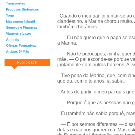
Transportes
Produtos Biológicos
Quando o meu pai foi juntar-se ao e
Yoga
clandestino, a Marina chorou muito.
Massagem Infantil
também chorámos.
Seguros e Finanças
Viagens e Lazer
— Eu não quero que o papá se es
Animais
a Marina.
Ofertas Formativas
Artigos 2ª Mão
— Não te preocupes, minha querid
mãe. — O pai esconde-se porque vai
Publicidade
juntamente com outros homens. A is
Tive pena da Marina, que, com cinc
que eu, com oito anos, já sabia.
Antes de partir, o meu pai quis qu
— Porque é que as pessoas não go
Eu também não sabia porquê, mas
— É por sermos diferentes — disse 
delas e não nos querem cá. Mas este