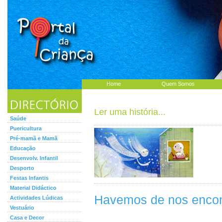
Home
Quem Somos
Ler uma história...
Saúde
Puericultura
Pré-mamã e Mamã
Educação
Desenvolv. Infantil
Desporto
Festas Infantis
Material Didáctico
Havemos de nos encont
Actividades Lúdicas
Vestuário
Casa e Decor