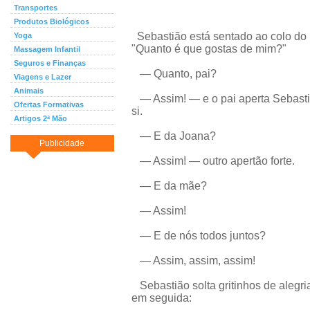
Transportes
Produtos Biológicos
Sebastião está sentado ao colo do p
Yoga
"Quanto é que gostas de mim?"
Massagem Infantil
Seguros e Finanças
— Quanto, pai?
Viagens e Lazer
Animais
— Assim! — e o pai aperta Sebasti
Ofertas Formativas
si.
Artigos 2ª Mão
— E da Joana?
Publicidade
— Assim! — outro apertão forte.
— E da mãe?
— Assim!
— E de nós todos juntos?
— Assim, assim, assim!
Sebastião solta gritinhos de alegria
em seguida: