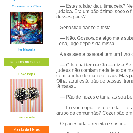
— Estás a falar da última ceia? Ne
O tesouro de Clara
judaica. Era um pão ázimo, seco e fi
desses pães?
Sebastião franze a testa.
— Não. Gostava de algo mais subst
Lena, logo depois da missa.
ler história
A assistente pastoral tem um livro 
Receitas da Semana
— O teu pai tem razão — diz a Seba
judeus não comiam nada feito de ma
Cake Pops
com farinha de matzo e ovos. Mas pa
Olha, aqui está: pão de passas, tra
tâmaras…
— Pão de nozes e tâmaras soa bem
— Eu vou copiar-te a receita — diz
grupo da comunhão? Cozer pão em H
ver receita
O pai estuda a receita e suspira.
Venda de Livros