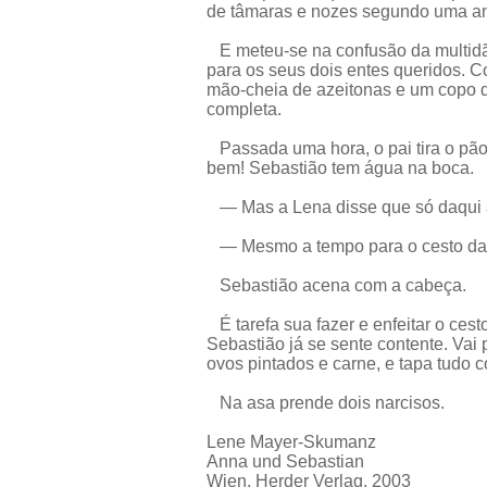
de tâmaras e nozes segundo uma ant
E meteu-se na confusão da multidã
para os seus dois entes queridos. 
mão-cheia de azeitonas e um copo d
completa.
Passada uma hora, o pai tira o pão
bem! Sebastião tem água na boca.
— Mas a Lena disse que só daqui 
— Mesmo a tempo para o cesto da P
Sebastião acena com a cabeça.
É tarefa sua fazer e enfeitar o cest
Sebastião já se sente contente. Vai 
ovos pintados e carne, e tapa tudo 
Na asa prende dois narcisos.
Lene Mayer-Skumanz
Anna und Sebastian
Wien, Herder Verlag, 2003