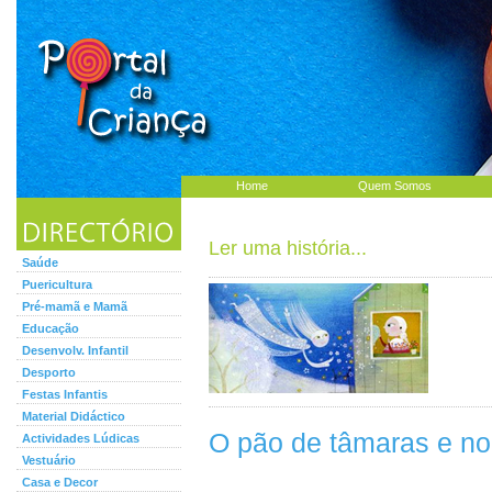
Home
Quem Somos
Ler uma história...
Saúde
Puericultura
Pré-mamã e Mamã
Educação
Desenvolv. Infantil
Desporto
Festas Infantis
Material Didáctico
O pão de tâmaras e n
Actividades Lúdicas
Vestuário
Casa e Decor