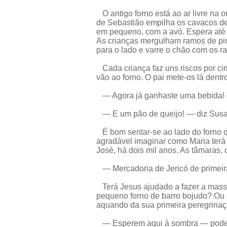
O antigo forno está ao ar livre na 
de Sebastião empilha os cavacos d
em pequeno, com a avó. Espera até a
As crianças mergulham ramos de pin
para o lado e varre o chão com os 
Cada criança faz uns riscos por ci
vão ao forno. O pai mete-os lá dent
— Agora já ganhaste uma bebida! 
— E um pão de queijo! — diz Susa
É bom sentar-se ao lado do forno qu
agradável imaginar como Maria terá
José, há dois mil anos. As tâmaras,
— Mercadoria de Jericó de primeira 
Terá Jesus ajudado a fazer a massa
pequeno forno de barro bojudo? Ou 
aquando da sua primeira peregrina
— Esperem aqui à sombra — pode te