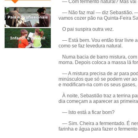
— Com fermento natural? Mas vai 
— Não faz mal — diz Sebastião. —
vamos cozer pão na Quinta-Feira S
O pai suspira outra vez.
— Está bem. Vou então tirar livre a
como se faz levedura natural.
Numa bacia de barro mistura, com u
morna. Depois coloca a massa lá fora
— A mistura precisa de ar para pod
minúsculos que só se podem ver ao
e modificam-na com os seus gases, a
À noite, Sebastião traz a terrina par
dia começam a aparecer as primeira
— Isto está a ficar bom?
— Sim. Cheira a fermentado. É nest
farinha e água para fazer o fermento 