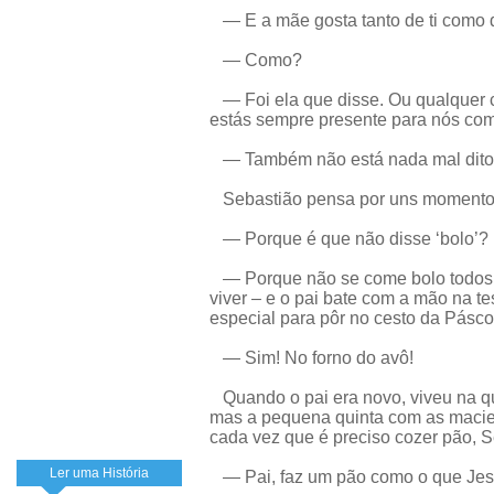
— E a mãe gosta tanto de ti como d
— Como?
— Foi ela que disse. Ou qualquer co
estás sempre presente para nós com
— Também não está nada mal dito!
Sebastião pensa por uns momento
— Porque é que não disse ‘bolo’?
— Porque não se come bolo todos o
viver – e o pai bate com a mão na 
especial para pôr no cesto da Pásc
— Sim! No forno do avô!
Quando o pai era novo, viveu na qu
mas a pequena quinta com as macieir
cada vez que é preciso cozer pão, S
Ler uma História
— Pai, faz um pão como o que Jes