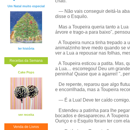
chão.
Um Natal muito especial
— Não vais conseguir deitá-la abai
disse o Esquilo.
Mas a Toupeira queria tanto a Lua q
árvore e trago-a para baixo", pensou
A Toupeira nunca tinha trepado a uma
animalzinho teve medo quando se vi
ler história
ver a Lua a repousar nas folhas, m
Receitas da Semana
A Toupeira esticou a patita. Mas, q
a Lua… escorregou! Deu um grande 
Cake Pops
peninha! Quase que a agarrei! ", pe
De repente, reparou que algo flutu
e encorrilhada, mas a Toupeira rec
— É a Lua! Deve ter caído comigo.
Estendeu a patinha para lhe pegar 
ver receita
bocados e desapareceu. A Toupeira 
Ouriço e o Esquilo foram ter com ela
Venda de Livros