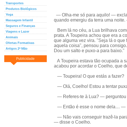
Transportes
Produtos Biológicos
— Olha-me só para aquilo! — excla
Yoga
quando emergiu da terra uma noite.
Massagem Infantil
Seguros e Finanças
Bem lá no céu, a Lua brilhava co
Viagens e Lazer
prata. A Toupeira achou que era a c
Animais
que alguma vez vira. "Seja lá o que f
Ofertas Formativas
aquela coisa", pensou para consigo.
Artigos 2ª Mão
Dou um salto e puxo-a para baixo."
Publicidade
A Toupeira estava tão ocupada a sa
acabou por acordar o Coelho, que d
— Toupeira! O que estás a fazer?
— Olá, Coelho! Estou a tentar puxar
— Referes-te à Lua? — perguntou 
— Então é esse o nome dela… — m
— Não vais conseguir trazê-la para
— disse o Coelho.