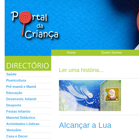
Home
Quem Somos
Ler uma história...
Saúde
Puericultura
Pré-mamã e Mamã
Educação
Desenvolv. Infantil
Desporto
Festas Infantis
Material Didáctico
Alcançar a Lua
Actividades Lúdicas
Vestuário
Casa e Decor