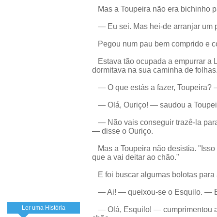
Mas a Toupeira não era bichinho par
— Eu sei. Mas hei-de arranjar um p
Pegou num pau bem comprido e co
Estava tão ocupada a empurrar a L
dormitava na sua caminha de folhas
— O que estás a fazer, Toupeira? 
— Olá, Ouriço! — saudou a Toupeira.
— Não vais conseguir trazê-la para
— disse o Ouriço.
Mas a Toupeira não desistia. "Isso 
que a vai deitar ao chão."
E foi buscar algumas bolotas para a
— Ai! — queixou-se o Esquilo. — E
Ler uma História
— Olá, Esquilo! — cumprimentou a T