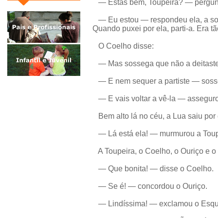
— Estás bem, Toupeira? — pergun
— Eu estou — respondeu ela, a so
Quando puxei por ela, parti-a. Era 
O Coelho disse:
— Mas sossega que não a deitaste
— E nem sequer a partiste — sosse
— E vais voltar a vê-la — asseguro
Bem alto lá no céu, a Lua saiu por
— Lá está ela! — murmurou a Toup
A Toupeira, o Coelho, o Ouriço e o E
— Que bonita! — disse o Coelho.
— Se é! — concordou o Ouriço.
— Lindíssima! — exclamou o Esqui