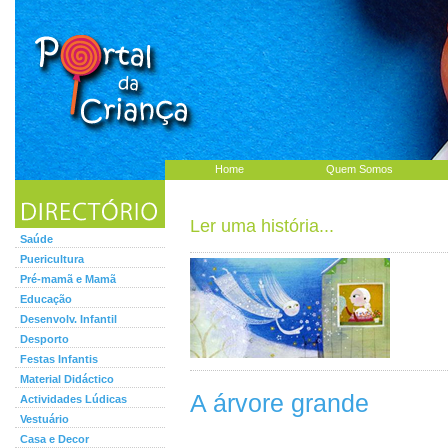
Home
Quem Somos
Ler uma história...
Saúde
Puericultura
Pré-mamã e Mamã
Educação
Desenvolv. Infantil
Desporto
Festas Infantis
Material Didáctico
A árvore grande
Actividades Lúdicas
Vestuário
Casa e Decor