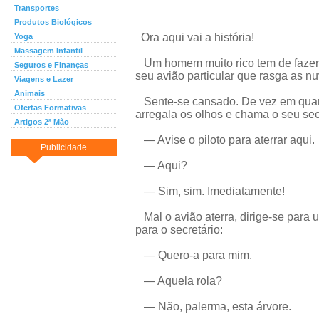
Transportes
Produtos Biológicos
Ora aqui vai a história!
Yoga
Massagem Infantil
Um homem muito rico tem de fazer
Seguros e Finanças
seu avião particular que rasga as n
Viagens e Lazer
Animais
Sente-se cansado. De vez em quand
Ofertas Formativas
arregala os olhos e chama o seu secr
Artigos 2ª Mão
— Avise o piloto para aterrar aqui.
Publicidade
— Aqui?
— Sim, sim. Imediatamente!
Mal o avião aterra, dirige-se para 
para o secretário:
— Quero-a para mim.
— Aquela rola?
— Não, palerma, esta árvore.