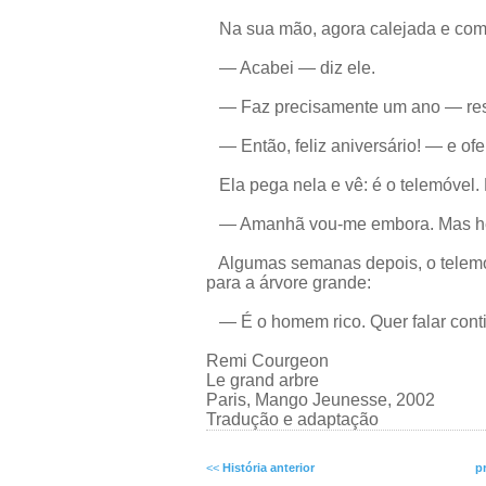
Na sua mão, agora calejada e com r
— Acabei — diz ele.
— Faz precisamente um ano — res
— Então, feliz aniversário! — e of
Ela pega nela e vê: é o telemóvel. 
— Amanhã vou-me embora. Mas hei
Algumas semanas depois, o telemóve
para a árvore grande:
— É o homem rico. Quer falar cont
Remi Courgeon
Le grand arbre
Paris, Mango Jeunesse, 2002
Tradução e adaptação
<<
História anterior
p