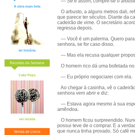
— Se é assim, compre-se o arbust
A obra mais bela
O arbusto, a alguns metros dali, r
que parece ter séculos. Diante da 
cadeirão de vime. O secretário aco
regressa depois.
— Você é um palerma. Quero para mi
senhora, se for caso disso.
ler história
— Mas ela recusa qualquer propos
Receitas da Semana
O homem rico dá uma bofetada no s
Cake Pops
— Eu próprio negociarei com ela.
Ao chegar à casinha, vê o cadeirão 
senhora vem abrir e diz:
— Estava agora mesmo à sua esper
amêndoa.
ver receita
O homem ficou surpreendido. Nunc
possui teve de o comprar. E a verd
que nunca tinha provado. Só café mui
Venda de Livros