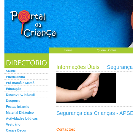
Home
Quem Somos
Informações Úteis
|
Segurança 
Saúde
Puericultura
Pré-mamã e Mamã
Educação
Desenvolv. Infantil
Desporto
Festas Infantis
Segurança das Crianças - APSE
Material Didáctico
Actividades Lúdicas
Vestuário
Contactos:
Casa e Decor