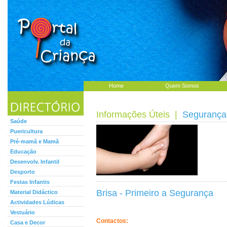
Home
Quem Somos
Informações Úteis
|
Segurança 
Saúde
Puericultura
Pré-mamã e Mamã
Educação
Desenvolv. Infantil
Desporto
Festas Infantis
Brisa - Primeiro a Segurança
Material Didáctico
Actividades Lúdicas
Vestuário
Contactos:
Casa e Decor