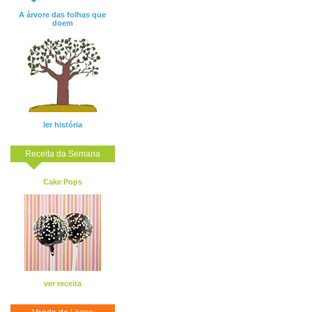
A árvore das folhas que
doem
ler história
Receita da Semana
Cake Pops
ver receita