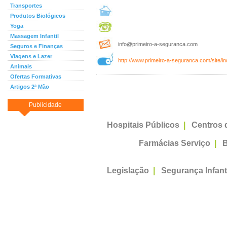
Transportes
Produtos Biológicos
Yoga
Massagem Infantil
info@primeiro-a-seguranca.com
Seguros e Finanças
Viagens e Lazer
http://www.primeiro-a-seguranca.com/site/in
Animais
Ofertas Formativas
Artigos 2ª Mão
Publicidade
Hospitais Públicos
|
Centros 
Farmácias Serviço
|
B
Legislação
|
Segurança Infant