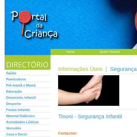
Home
Quem Somos
Informações Úteis
|
Segurança 
Saúde
Puericultura
Pré-mamã e Mamã
Educação
Desenvolv. Infantil
Desporto
Festas Infantis
Tinoni - Segurança Infantil
Material Didáctico
Actividades Lúdicas
Vestuário
Contactos:
Casa e Decor