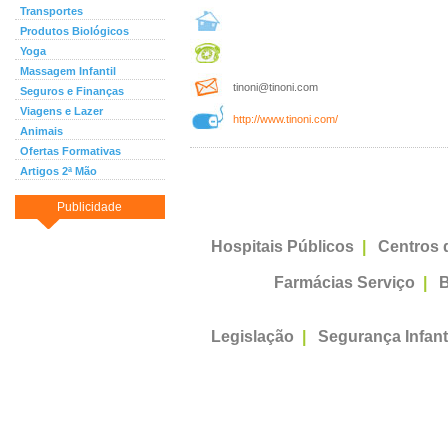
Transportes
Produtos Biológicos
Yoga
Massagem Infantil
tinoni@tinoni.com
Seguros e Finanças
Viagens e Lazer
http://www.tinoni.com/
Animais
Ofertas Formativas
Artigos 2ª Mão
Publicidade
Hospitais Públicos
|
Centros 
Farmácias Serviço
|
B
Legislação
|
Segurança Infant