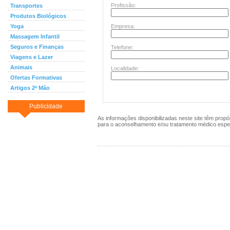
Profissão:
Transportes
Produtos Biológicos
Yoga
Empresa:
Massagem Infantil
Seguros e Finanças
Telefone:
Viagens e Lazer
Animais
Localidade:
Ofertas Formativas
Artigos 2ª Mão
Publicidade
As informações disponibilizadas neste site têm prop
para o aconselhamento e/ou tratamento médico espec