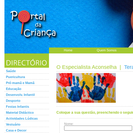
Home
Quem Somos
O Especialista Aconselha
|
Ter
Saúde
Puericultura
Pré-mamã e Mamã
Educação
Desenvolv. Infantil
Desporto
Festas Infantis
Coloque a sua questão, preenchendo o seguin
Material Didáctico
Actividades Lúdicas
Nome:
Vestuário
Casa e Decor