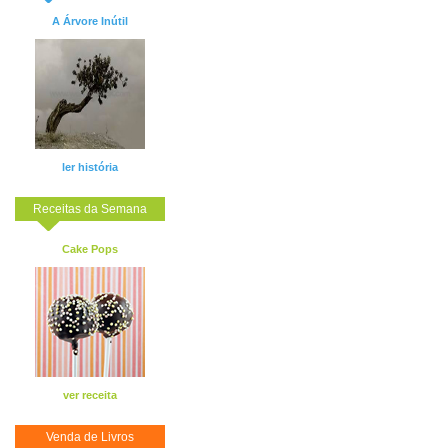
A Árvore Inútil
ler história
Receitas da Semana
Cake Pops
ver receita
Venda de Livros