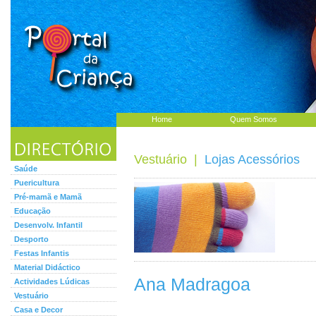
Home
Quem Somos
Vestuário
|
Lojas Acessórios
Saúde
Puericultura
Pré-mamã e Mamã
Educação
Desenvolv. Infantil
Desporto
Festas Infantis
Material Didáctico
Ana Madragoa
Actividades Lúdicas
Vestuário
Casa e Decor