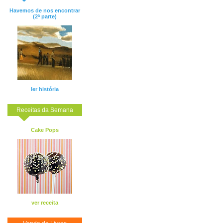
Havemos de nos encontrar
(2ª parte)
ler história
Receitas da Semana
Cake Pops
ver receita