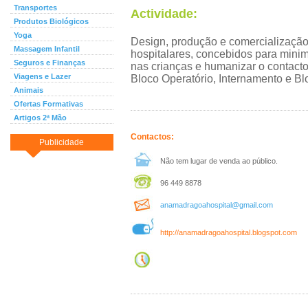
Transportes
Actividade:
Produtos Biológicos
Yoga
Design, produção e comercialização
Massagem Infantil
hospitalares, concebidos para minim
Seguros e Finanças
nas crianças e humanizar o contacto
Viagens e Lazer
Bloco Operatório, Internamento e Bl
Animais
Ofertas Formativas
Artigos 2ª Mão
Contactos:
Publicidade
Não tem lugar de venda ao público.
96 449 8878
anamadragoahospital@gmail.com
http://anamadragoahospital.blogspot.com