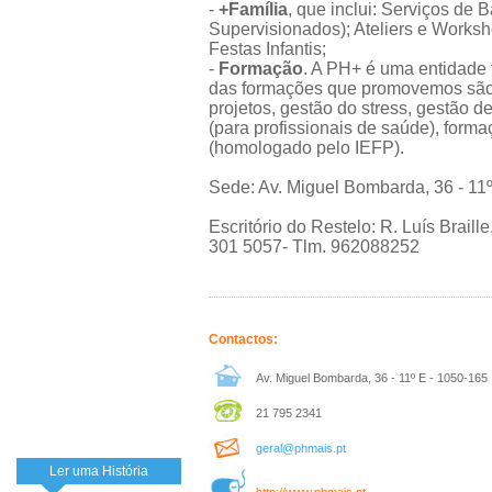
-
+Família
, que inclui: Serviços de 
Supervisionados); Ateliers e Works
Festas Infantis;
-
Formação
. A PH+ é uma entidade
das formações que promovemos são:
projetos, gestão do stress, gestão d
(para profissionais de saúde), form
(homologado pelo IEFP).
Sede: Av. Miguel Bombarda, 36 - 11º
Escritório do Restelo: R. Luís Braille
301 5057- Tlm. 962088252
Contactos:
Av. Miguel Bombarda, 36 - 11º E - 1050-165
21 795 2341
geral@phmais.pt
Ler uma História