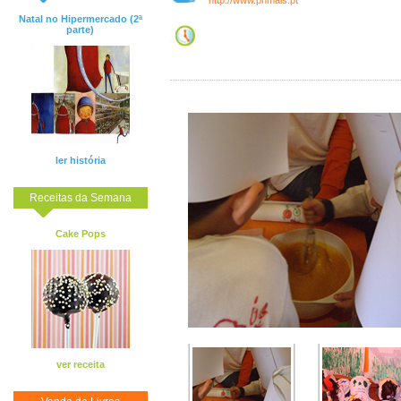
http://www.phmais.pt
Natal no Hipermercado (2ª
parte)
ler história
Receitas da Semana
Cake Pops
ver receita