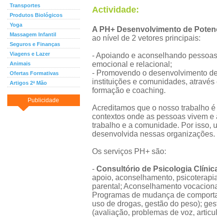
Transportes
Actividade:
Produtos Biológicos
Yoga
A PH+ Desenvolvimento de Poten
Massagem Infantil
ao nível de 2 vetores principais:
Seguros e Finanças
Viagens e Lazer
- Apoiando e aconselhando pessoas
emocional e relacional;
Animais
- Promovendo o desenvolvimento de 
Ofertas Formativas
instituições e comunidades, através 
Artigos 2ª Mão
formação e coaching.
Publicidade
Acreditamos que o nosso trabalho é
contextos onde as pessoas vivem e 
trabalho e a comunidade. Por isso, 
desenvolvida nessas organizações.
Os serviços PH+ são:
-
Consultório de Psicologia Clínic
apoio, aconselhamento, psicoterapia
parental; Aconselhamento vocaciona
Programas de mudança de comportame
uso de drogas, gestão do peso); ges
(avaliação, problemas de voz, articu