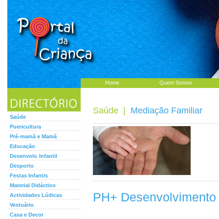
Home
Quem Somos
Saúde
|
Mediação Familiar
Saúde
Puericultura
Pré-mamã e Mamã
Educação
Desenvolv. Infantil
Desporto
Festas Infantis
Material Didáctico
PH+ Desenvolvimento 
Actividades Lúdicas
Vestuário
Casa e Decor