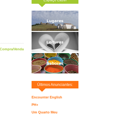
 Compra/Venda
Últimos Anunciantes:
Encounter English
PH+
Um Quarto Meu