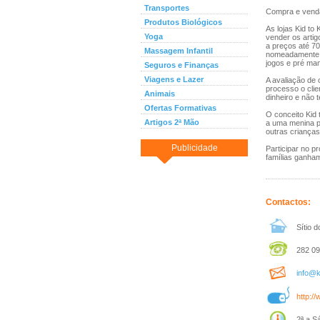
Transportes
Compra e venda
Produtos Biológicos
As lojas Kid t
Yoga
vender os artig
a preços até 7
Massagem Infantil
nomeadamente, r
jogos e pré mam
Seguros e Finanças
Viagens e Lazer
A avaliação de 
processo o clie
Animais
dinheiro e não 
Ofertas Formativas
O conceito Kid 
Artigos 2ª Mão
a uma menina p
outras crianças 
Publicidade
Participar no 
famílias ganha
Contactos:
Sítio d
282 09
info@k
http://
2ª a S