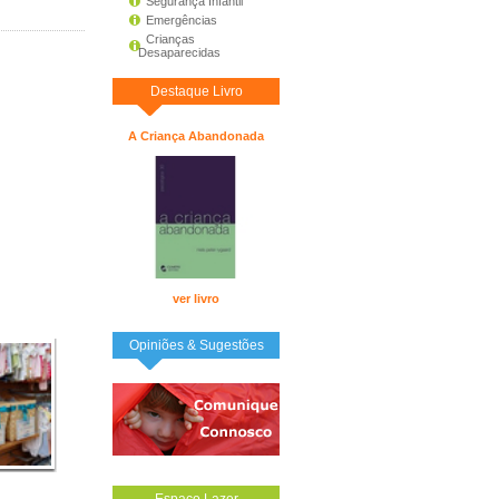
Segurança Infantil
Emergências
Crianças
Desaparecidas
Destaque Livro
A Criança Abandonada
ver livro
Opiniões & Sugestões
Espaço Lazer