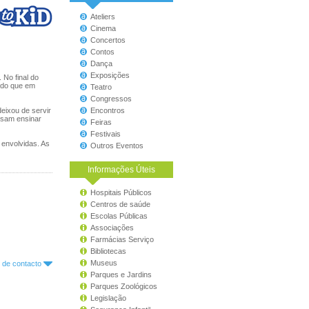
Ateliers
Cinema
Concertos
Contos
Dança
Exposições
 No final do
% do que em
Teatro
Congressos
deixou de servir
Encontros
ssam ensinar
Feiras
Festivais
 envolvidas. As
Outros Eventos
Informações Úteis
Hospitais Públicos
Centros de saúde
Escolas Públicas
Associações
Farmácias Serviço
Bibliotecas
Museus
o de contacto
Parques e Jardins
Parques Zoológicos
Legislação