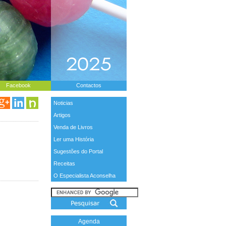
Facebook
Contactos
Noticias
Artigos
Venda de Livros
Ler uma História
Sugestões do Portal
Receitas
O Especialista Aconselha
Agenda