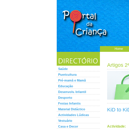
Home
Artigos 2
Saúde
Puericultura
Pré-mamã e Mamã
Educação
Desenvolv. Infantil
Desporto
Festas Infantis
KiD to Ki
Material Didáctico
Actividades Lúdicas
Vestuário
Actividade:
Casa e Decor