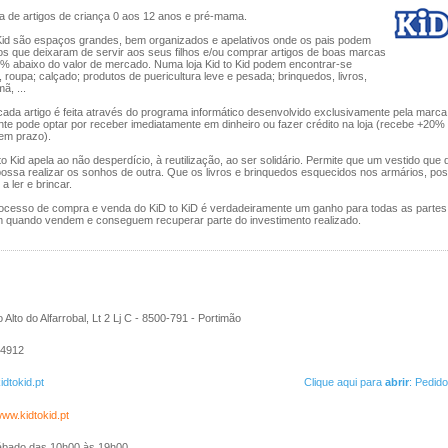
 de artigos de criança 0 aos 12 anos e pré-mama.
o Kid são espaços grandes, bem organizados e apelativos onde os pais podem
os que deixaram de servir aos seus filhos e/ou comprar artigos de boas marcas
0% abaixo do valor de mercado. Numa loja Kid to Kid podem encontrar-se
oupa; calçado; produtos de puericultura leve e pesada; brinquedos, livros,
ã, ...
cada artigo é feita através do programa informático desenvolvido exclusivamente pela marca.
nte pode optar por receber imediatamente em dinheiro ou fazer crédito na loja (recebe +20
tem prazo).
to Kid apela ao não desperdício, à reutilização, ao ser solidário. Permite que um vestido que 
ossa realizar os sonhos de outra. Que os livros e brinquedos esquecidos nos armários, po
a ler e brincar.
processo de compra e venda do KiD to KiD é verdadeiramente um ganho para todas as partes
m quando vendem e conseguem recuperar parte do investimento realizado.
o Alto do Alfarrobal, Lt 2 Lj C - 8500-791 - Portimão
4912
idtokid.pt
Clique aqui para
abrir
: Pedid
www.kidtokid.pt
ábado das 10h00 às 19h00