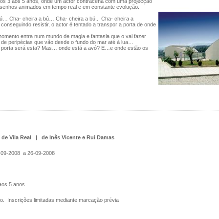
dos 3 aos 5 anos, onde um actor contracena com uma projecção
senhos animados em tempo real e em constante evolução.
ú… Cha- cheira a bú… Cha- cheira a bú... Cha- cheira a
o conseguindo resistir, o actor é tentado a transpor a porta de onde
 momento entra num mundo de magia e fantasia que o vai fazer
 de peripécias que vão desde o fundo do mar até à lua…
 porta será esta? Mas… onde está a avó? E…e onde estão os
 de Vila Real | de Inês Vicente e Rui Damas
09-2008 a 26-09-2008
aos 5 anos
o. Inscrições limitadas mediante marcação prévia