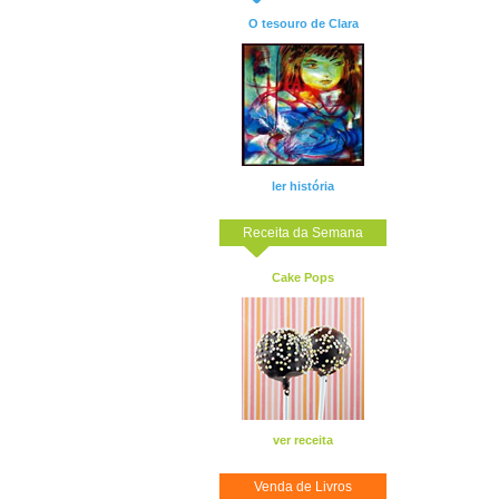
O tesouro de Clara
ler história
Receita da Semana
Cake Pops
ver receita
Venda de Livros