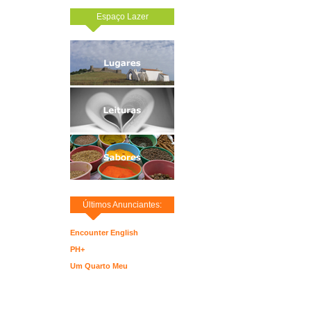
Espaço Lazer
Últimos Anunciantes:
Encounter English
PH+
Um Quarto Meu