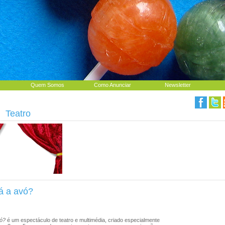
Quem Somos
Como Anunciar
Newsletter
|
Teatro
á a avó?
vó?
é um espectáculo de teatro e multimédia, criado especialmente