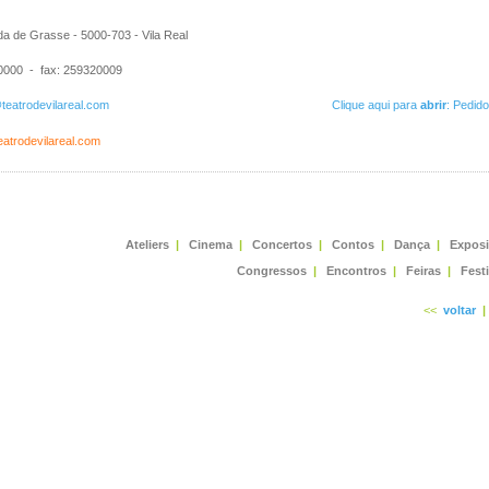
a de Grasse - 5000-703 - Vila Real
000 - fax: 259320009
teatrodevilareal.com
Clique aqui para
abrir
: Pedid
teatrodevilareal.com
Ateliers
|
Cinema
|
Concertos
|
Contos
|
Dança
|
Expos
Congressos
|
Encontros
|
Feiras
|
Fest
<<
voltar
|