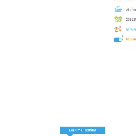
Alamed
259320
geral@
http://
Ler uma História