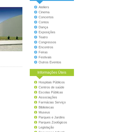
Ateliers
Cinema
Concertos
Contos
Dança
Exposições
Teatro
Congressos
Encontros
Feiras
Festivais
Outros Eventos
Informações Úteis
Hospitais Públicos
Centros de saúde
Escolas Públicas
Associações
Farmácias Serviço
Bibliotecas
Museus
Parques e Jardins
Parques Zoológicos
Legislação