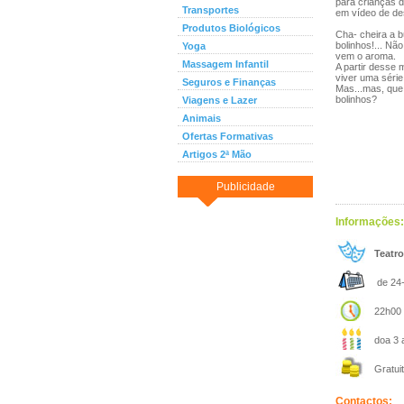
para crianças 
Transportes
em vídeo de de
Produtos Biológicos
Cha- cheira a b
bolinhos!... Nã
Yoga
vem o aroma.
Massagem Infantil
A partir desse
viver uma série
Seguros e Finanças
Mas...mas, que
bolinhos?
Viagens e Lazer
Animais
Ofertas Formativas
Artigos 2ª Mão
Publicidade
Informações:
Teatro
de 24-
22h00
doa 3 
Gratuit
Contactos: