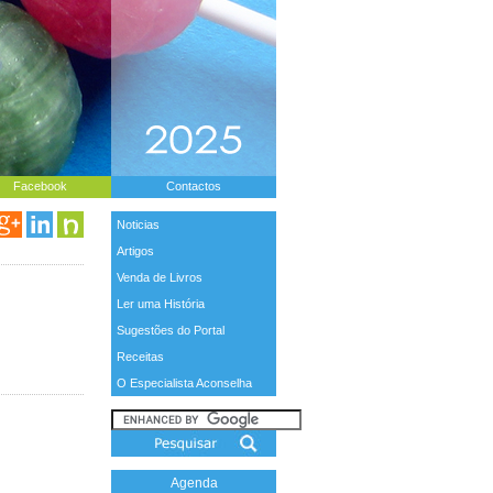
Facebook
Contactos
Noticias
Artigos
Venda de Livros
Ler uma História
Sugestões do Portal
Receitas
O Especialista Aconselha
Agenda