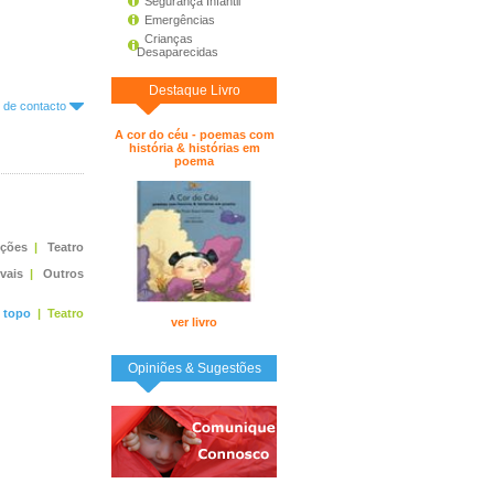
Segurança Infantil
Emergências
Crianças
Desaparecidas
Destaque Livro
o de contacto
A cor do céu - poemas com
história & histórias em
poema
ições
|
Teatro
ivais
|
Outros
topo
|
Teatro
ver livro
Opiniões & Sugestões