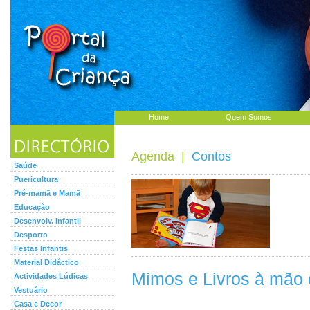
Home
Quem Somos
Agenda
|
Contos
Saúde
Puericultura
Pré-mamã e Mamã
Educação
Desenvolv. Infantil
Desporto
Festas Infantis
Material Didáctico
Mimos e Livros à mão
Actividades Lúdicas
Vestuário
Casa e Decor