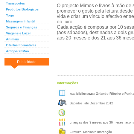
Transportes
O projecto Mimos e livros à mão de 
Produtos Biológicos
promover o gosto pela leitura desde
Yoga
vida e criar um vínculo afectivo entre 
do livro.
Massagem Infantil
Cada acção é composta por 10 sess
Seguros e Finanças
(aos sábados), destinadas a dois gru
Viagens e Lazer
aos 20 meses e dos 21 aos 36 mese
Animais
Ofertas Formativas
Artigos 2ª Mão
Publicidade
Informações:
nas bibliotecas: Orlando Ribeiro e Penh
Sábados, até Dezembro 2012
crianças dos 9 meses aos 36 meses, acom
Gratuito Mediante marcação.