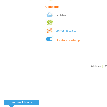
Contactos:
- Lisboa
blx@cm-lisboa.pt
http://blx.cm-lisboa.pt
Ateliers
|
C
Ler uma História