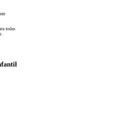
ente
ra todas
r.
fantil