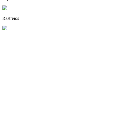
Espetáculos
Rastreios
Workshops
Compras
Palestras
Junte-se a este projeto de sucesso
São dias de intensos contatos com inúmeros visitantes num ambiente p
produto ou serviço a um público altamente qualificado e interessado pe
que procura informação, variedade, compras ou simplesmente atualiz