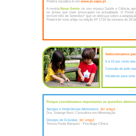
Poderá visualizá-lo em
www.jn.sapo.pt
A revista
Nova Gente
, no seu espaço Saúde e Ciência, ap
os temas que mais preocupam na actualidade. O Portal d
terrível mês de Setembro" que se debruça sobre a adaptaçã
Poderá ler este artigo na edição Nº 1724 da semana de 28 
Seleccionamos para 
6 a 15 por cento da
Consulta de pele na
Iniciativas para um
Porque consideramos importantes as questões alimentar
Alergias e Intolerâncias Alimentares
[ler artigo]
Dra. Solange Burri, Consultora em Alimentação
Desejos de Grávidas
[ler artigo]
Teresa Paula Marques - Psicóloga Clínica