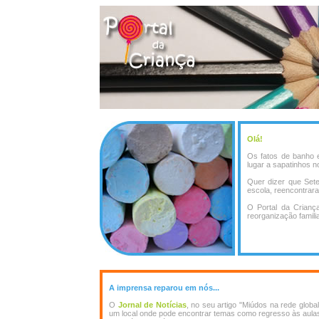
Olá!
Os fatos de banho 
lugar a sapatinhos n
Quer dizer que Set
escola, reencontrar
O Portal da Crianç
reorganização familia
A imprensa reparou em nós...
O
Jornal de Notícias
, no seu artigo "Miúdos na rede globa
um local onde pode encontrar temas como regresso às aulas,