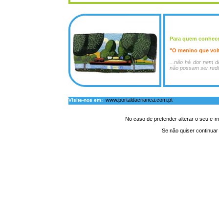
Para quem conhece 
"O menino que volt
...não há dor nem d
não possam ser redi
www.portaldacrianca.com.pt
Visite-nos em:
No caso de pretender alterar o seu e-m
Se não quiser continuar 