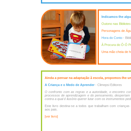
Indicamos-lhe algu
Outono nas Bibliotec
Personagens de Ág
Hora do Conto
- Bibl
À Procura do Ó-Ó P
Uma mão cheia de hi
Ainda a pensar na adaptação à escola, propomos-lhe um 
A Criança e o Medo de Aprender
- Climepsi Editores
O confronto com as regras e a autoridade, o encontro com
processos de aprendizagem e do pensamento, despertam 
contra a qual é ilusório querer lutar com os instrumentos pe
Este livro destina-se a todos que trabalham com criança
aos pais.
[ver livro]