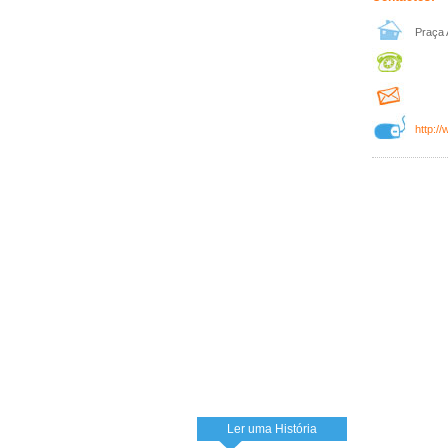
Praça 
http:/
Ler uma História