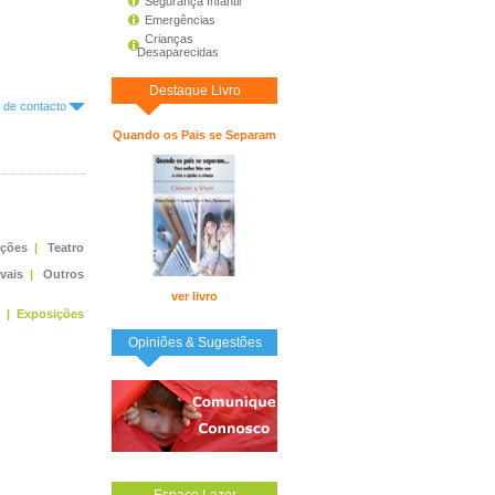
Segurança Infantil
Emergências
Crianças
Desaparecidas
Destaque Livro
o de contacto
Quando os Pais se Separam
ições
|
Teatro
ivais
|
Outros
ver livro
|
Exposições
Opiniões & Sugestões
Espaço Lazer