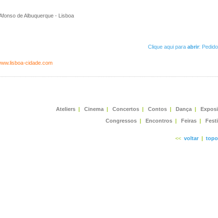
Afonso de Albuquerque - Lisboa
Clique aqui para
abrir
: Pedid
/www.lisboa-cidade.com
Ateliers
|
Cinema
|
Concertos
|
Contos
|
Dança
|
Expos
Congressos
|
Encontros
|
Feiras
|
Fest
<<
voltar
|
topo