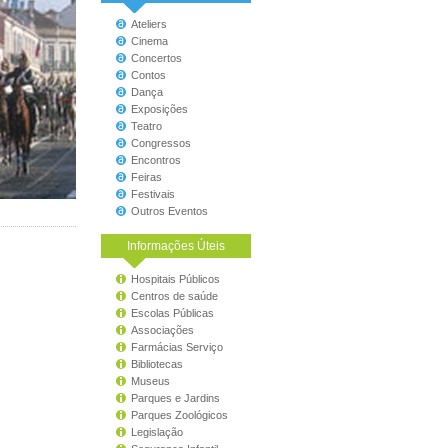
Ateliers
Cinema
Concertos
Contos
Dança
Exposições
Teatro
Congressos
Encontros
Feiras
Festivais
Outros Eventos
Informações Úteis
Hospitais Públicos
Centros de saúde
Escolas Públicas
Associações
Farmácias Serviço
Bibliotecas
Museus
Parques e Jardins
Parques Zoológicos
Legislação