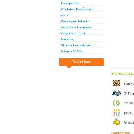
Transportes
Produtos Biológicos
Yoga
Massagem Infantil
Seguros e Finanças
Viagens e Lazer
Animais
Ofertas Formativas
Artigos 2ª Mão
Publicidade
Informações:
Paláci
3º Dom
11h00
público
Gratui
Contactos: