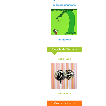
A árvore generosa
ler história
Receita da Semana
Cake Pops
ver receita
Venda de Livros