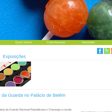
Quem Somos
Como Anunciar
Newsletter
|
Exposições
 da Guarda no Palácio de Belém
alaria da Guarda Nacional Republicana e Charanga a cavalo.