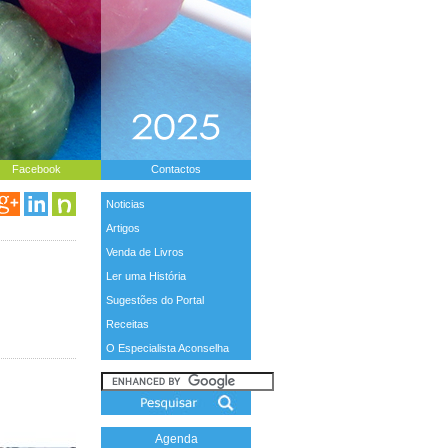
Facebook
Contactos
Noticias
Artigos
Venda de Livros
Ler uma História
Sugestões do Portal
Receitas
O Especialista Aconselha
Agenda