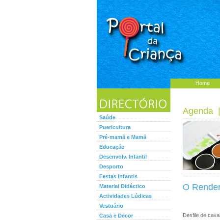
Home
Agenda
Saúde
Puericultura
Pré-mamã e Mamã
Educação
Desenvolv. Infantil
Desporto
Festas Infantis
O Render
Material Didáctico
Actividades Lúdicas
Vestuário
Desfile de cav
Casa e Decor