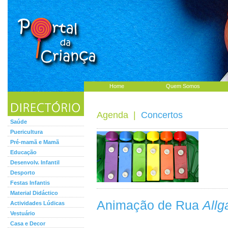
Home
Quem Somos
Agenda
|
Concertos
Saúde
Puericultura
Pré-mamã e Mamã
Educação
Desenvolv. Infantil
Desporto
Festas Infantis
Material Didáctico
Animação de Rua
Allg
Actividades Lúdicas
Vestuário
Casa e Decor