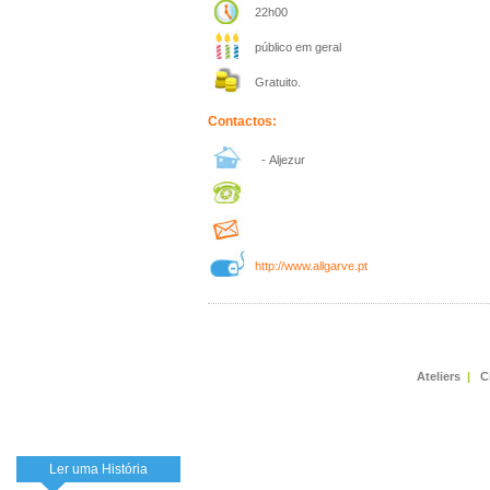
22h00
público em geral
Gratuito.
Contactos:
- Aljezur
http://www.allgarve.pt
Ateliers
|
C
Ler uma História