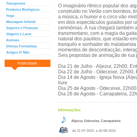
Transportes
O imaginário rítmico popular dos alg
Produtos Biológicos
construído no Verão com bombos, ti
Yoga
a música, o humor e o circo vão mist
em dois espectáculos guiados por u
Massagem Infantil
cerimónias. À rua chegará também a
Seguros e Finanças
transmontano, com a magia da gaita-
Viagens e Lazer
natural dos paulitos, que estarão em
Animais
tranquilo e sonhador do malabarista
Ofertas Formativas
momentos de descontracção, interag
Artigos 2ª Mão
Seis propostas de animação de rua 
Publicidade
Dia 21 de Julho - Aljezur, 22h00, Ent
Dia 22 de Julho - Odeceixe, 22h00, E
Dia 14 de Agosto - Igreja Nova (Alje
livre
Dia 25 de Agosto - Odeceixe, 22h00,
Dia 26 de Agosto - Carrapateira, 22h
Informações:
Aljezur, Odeceixe, Carrapateira
de 21-07-2010 a 26-08-2010