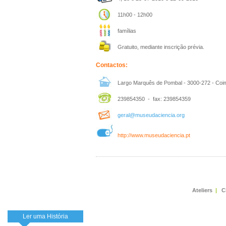
11h00 - 12h00
famílias
Gratuito, mediante inscrição prévia.
Contactos:
Largo Marquês de Pombal - 3000-272 - Coi
239854350 - fax: 239854359
geral@museudaciencia.org
http://www.museudaciencia.pt
Ateliers
|
C
Ler uma História