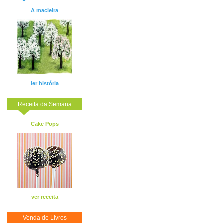
A macieira
ler história
Receita da Semana
Cake Pops
ver receita
Venda de Livros