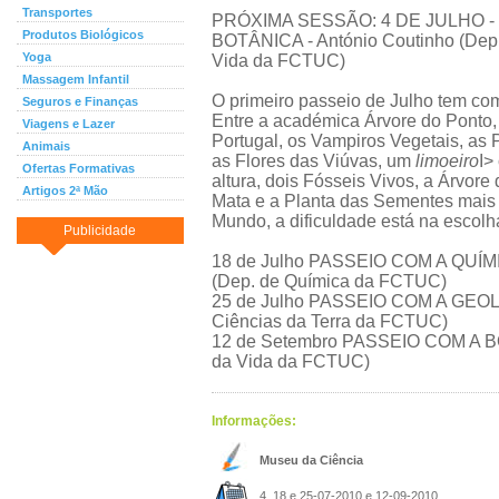
Transportes
PRÓXIMA SESSÃO: 4 DE JULHO -
Produtos Biológicos
BOTÂNICA - António Coutinho (Dep.
Yoga
Vida da FCTUC)
Massagem Infantil
O primeiro passeio de Julho tem co
Seguros e Finanças
Entre a académica Árvore do Ponto, 
Viagens e Lazer
Portugal, os Vampiros Vegetais, as 
Animais
as Flores das Viúvas, um
limoeiro
I>
Ofertas Formativas
altura, dois Fósseis Vivos, a Árvor
Artigos 2ª Mão
Mata e a Planta das Sementes mai
Mundo, a dificuldade está na escolha
Publicidade
18 de Julho PASSEIO COM A QUÍMI
(Dep. de Química da FCTUC)
25 de Julho PASSEIO COM A GEOLO
Ciências da Terra da FCTUC)
12 de Setembro PASSEIO COM A BO
da Vida da FCTUC)
Informações:
Museu da Ciência
4, 18 e 25-07-2010 e 12-09-2010