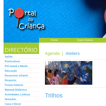
Home
Quem Somos
Agenda
|
Ateliers
Saúde
Puericultura
Pré-mamã e Mamã
Educação
Desenvolv. Infantil
Desporto
Festas Infantis
Material Didáctico
Trilhos
Actividades Lúdicas
Vestuário
Casa e Decor